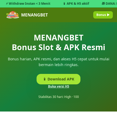
Withdraw Instan < 3 Menit
📱 APK & H5 aktif
🎁
DANA
: Bonus
MENANGBET
Bonus ▶
MENANGBET
Bonus Slot & APK Resmi
Bonus harian, APK resmi, dan akses H5 cepat untuk mulai
bermain lebih ringkas.
📱 Download APK
Buka versi H5
Stabilitas 30 hari: High · 100