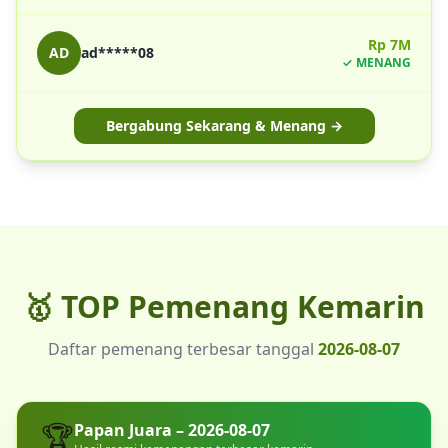
Rp 7M
AD
ad*****08
✓ MENANG
Bergabung Sekarang & Menang →
🥇 TOP Pemenang
Kemarin
Daftar pemenang terbesar tanggal
2026-08-07
🏆
Papan Juara – 2026-08-07