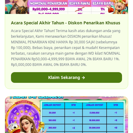
Acara Special Akhir Tahun - Diskon Penarikan Khusus
Acara Special Akhir Tahun! Terima kasih atas dukungan anda yang
berkelanjutan, Kami menawarkan DISKON penarikan khusus!
MINIMAL PENARIKAN KINI HANYA Rp 30,000 SAJA! (sebelumnya
Rp 100,000). Bebas biaya, penarikan cepat & mudah! Kesempatan
terbatas, rasakan serunya main game dengan WD kilat! NOMINAL
PENARIKAN Rp50,000-4,999,999 BIAYA AWAL 2% BIAYA BARU 1%.
Rp5,000,000 BIAYA AWAL 0% BIAYA BARU 0%.
Klaim Sekarang →