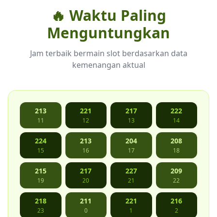
🔥 Waktu Paling
Menguntungkan
Jam terbaik bermain slot berdasarkan data
kemenangan aktual
213
221
217
222
11
12
13
14
224
213
204
208
15
16
17
18
215
217
227
209
19
20
21
22
218
211
221
216
23
0
1
2