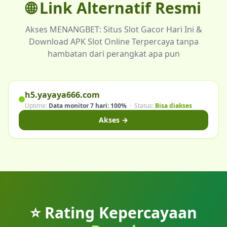
🌐 Link Alternatif
Resmi
Akses MENANGBET: Situs Slot Gacor Hari Ini &
Download APK Slot Online Terpercaya tanpa
hambatan dari perangkat apa pun
h5.yayaya666.com
Uptime:
Data monitor 7 hari: 100%
· Status:
Bisa diakses
Akses →
⭐ Rating Kepercayaan