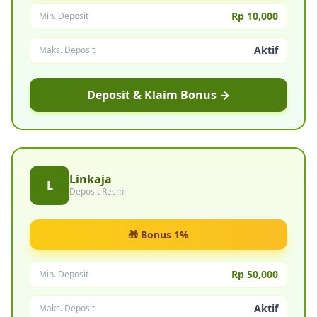
Rp 10,000
Min. Deposit
Aktif
Maks. Deposit
Deposit & Klaim Bonus →
Linkaja
L
Deposit Resmi
🎁 Bonus 1%
Rp 50,000
Min. Deposit
Aktif
Maks. Deposit