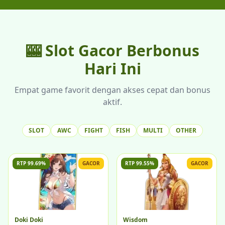
🎰 Slot
Gacor
Berbonus
Hari Ini
Empat game favorit dengan akses cepat dan bonus
aktif.
SLOT
AWC
FIGHT
FISH
MULTI
OTHER
RTP 99.69%
GACOR
RTP 99.55%
GACOR
Doki Doki
Wisdom