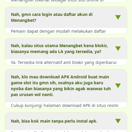
Indonesia dengan banyak pilihan game slot gacor dan
sistem keamanan yang cukup tinggi, jadi jangan cuma
Nah, gmn cara login atau daftar akun di
▼
lihat promonya saja. Bonusnya memang terlihat
Menangbet?
menarik dan layanan pelanggan tersedia 24 jam, tapi
Pemain dapat dengan mudah melakukan daftar
syarat bonus tetap perlu dicek pelan-pelan karena
melalui tombol registrasi di situs resmi. Kalau sudah
respons CS biasanya baru benar-benar terasa saat ada
punya akun, tinggal pakai menu login supaya akses ke
masalah.
Nah, kalau situs utama Menangbet kena blokir,
▼
semua permainan yang tersedia jadi lebih cepat.
biasanya memang ada LA yang tersedia, ya?
Ya. Tersedia link alternatif anti blokir yang diperbarui
tiap hari supaya member tetap bisa masuk ke akun
dan main game favorit tanpa gangguan koneksi
Nah, klo mau download APK Android buat main
internet.
game slot itu gmn sih, soalnya aku juga baru
▼
nyoba dan biasanya yang bikin agak waswas tuh
pas urusan wd nanti.
Cukup kunjungi halaman download APK di situs resmi
Menangbet. Ikuti panduan instalasi untuk perangkat
Android Anda, agar pengalaman bermain jauh lebih
▼
Nah, bisa kok main tanpa perlu instal apk.
lancar dan responsif dibandingkan browser.