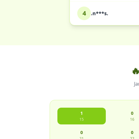
4
.n***s.

J
1
0
15
16
0
0
21
22