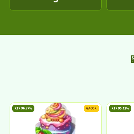
RTP 96.77%
GACOR
RTP 95.12%