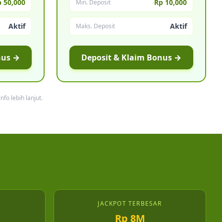
 50,000
Rp 10,000
Min. Deposit
Aktif
Aktif
Maks. Deposit
nus →
Deposit & Klaim Bonus →
nfo lebih lanjut.
JACKPOT TERBESAR
Rp 8M