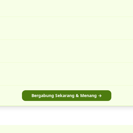
Bergabung Sekarang & Menang →