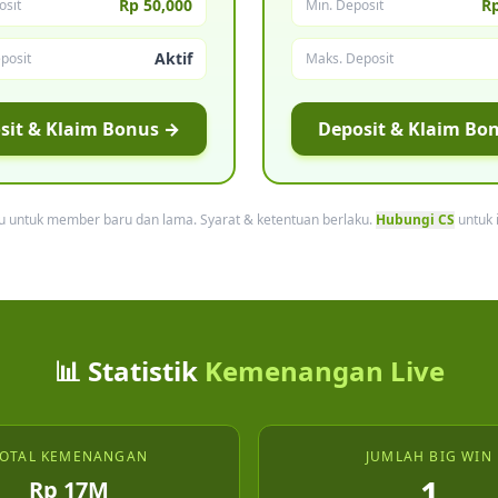
Rp 50,000
Rp
osit
Min. Deposit
Aktif
posit
Maks. Deposit
sit & Klaim Bonus →
Deposit & Klaim Bo
u untuk member baru dan lama. Syarat & ketentuan berlaku.
Hubungi CS
untuk i
📊 Statistik
Kemenangan Live
OTAL KEMENANGAN
JUMLAH BIG WIN
1
Rp 17M