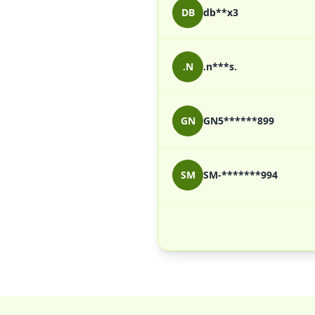
DB
db**x3
.N
.n***s.
GN
GN5******899
SM
SM-*******994