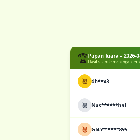
🏆
Papan Juara – 2026-0
Hasil resmi kemenangan terb
🥇
db**x3
🥈
Nas******hal
🥉
GN5******899