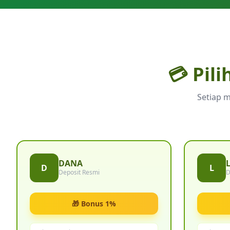
💳 Pil
Setiap 
DANA
D
L
Deposit Resmi
D
🎁 Bonus 1%