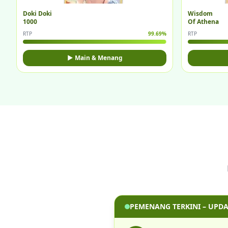
Doki Doki
Wisdom
1000
Of Athena
RTP
99.69%
RTP
▶ Main & Menang
PEMENANG TERKINI – UPDA