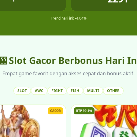
Trend hari ini: -4.04%
🎰 Slot
Gacor
Berbonus Hari In
Empat game favorit dengan akses cepat dan bonus aktif.
SLOT
AWC
FIGHT
FISH
MULTI
OTHER
GACOR
RTP 99.4%