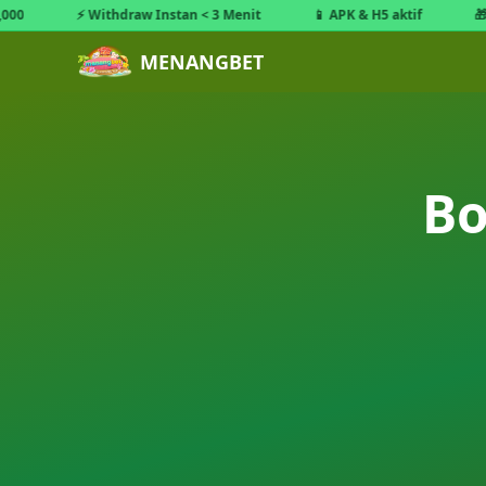
⚡ Withdraw Instan < 3 Menit
📱 APK & H5 aktif
🎁
DAN
MENANGBET
Bo