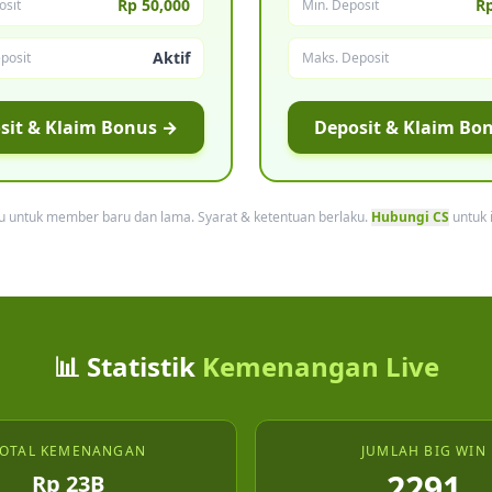
Rp 50,000
Rp
osit
Min. Deposit
Aktif
posit
Maks. Deposit
sit & Klaim Bonus →
Deposit & Klaim Bo
u untuk member baru dan lama. Syarat & ketentuan berlaku.
Hubungi CS
untuk i
📊 Statistik
Kemenangan Live
OTAL KEMENANGAN
JUMLAH BIG WIN
2291
Rp 23B