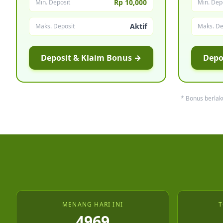
Rp 10,000
Min. Deposit
Min. Dep
Aktif
Maks. Deposit
Maks. De
Deposit & Klaim Bonus →
Depo
* Bonus berlak
MENANG HARI INI
T
4969