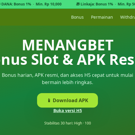
A
: Bonus 1% · Min. Rp 10,000
🎁
Linkaja
: Bonus 1% · Min. Rp 50,000
Bonus
Permainan
Withdr
MENANGBET
nus Slot & APK Re
Bonus harian, APK resmi, dan akses H5 cepat untuk mulai
bermain lebih ringkas.
📱 Download APK
Buka versi H5
Stabilitas 30 hari: High · 100