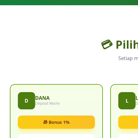
💳 Pil
Setiap 
DANA
D
L
Deposit Resmi
D
🎁 Bonus 1%