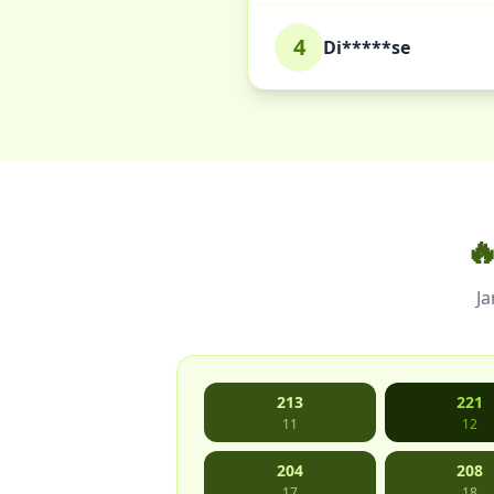
4
Di*****se

J
213
221
11
12
204
208
17
18