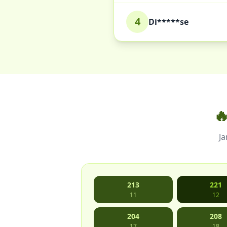
4
Di*****se

J
213
221
11
12
204
208
17
18