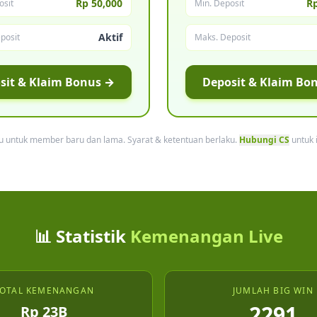
Rp 50,000
Rp
osit
Min. Deposit
Aktif
posit
Maks. Deposit
sit & Klaim Bonus →
Deposit & Klaim Bo
u untuk member baru dan lama. Syarat & ketentuan berlaku.
Hubungi CS
untuk i
📊 Statistik
Kemenangan Live
OTAL KEMENANGAN
JUMLAH BIG WIN
2291
Rp 23B