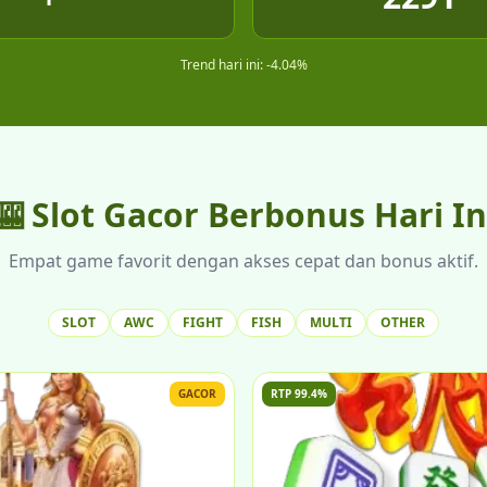
Trend hari ini: -4.04%
🎰 Slot
Gacor
Berbonus Hari In
Empat game favorit dengan akses cepat dan bonus aktif.
SLOT
AWC
FIGHT
FISH
MULTI
OTHER
GACOR
RTP 99.4%