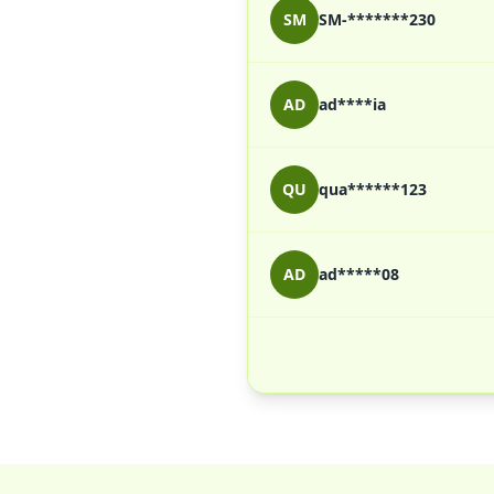
SM
SM-*******230
AD
ad****ia
QU
qua******123
AD
ad*****08