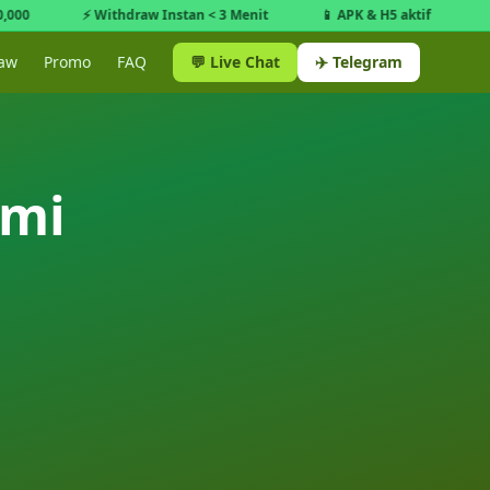
⚡ Withdraw Instan < 3 Menit
📱 APK & H5 aktif
aw
Promo
FAQ
💬 Live Chat
✈️ Telegram
smi