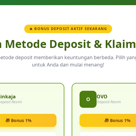
🔥 BONUS DEPOSIT AKTIF SEKARANG
ih Metode
Deposit
& Klaim
metode deposit memberikan keuntungan berbeda. Pilih yang
untuk Anda dan mulai menang!
Linkaja
OVO
O
eposit Resmi
Deposit Resmi
🎁 Bonus 1%
🎁 Bonus 1%