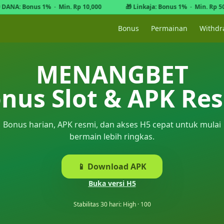
A
: Bonus 1% · Min. Rp 10,000
🎁
Linkaja
: Bonus 1% · Min. Rp 50,000
Bonus
Permainan
Withdr
MENANGBET
nus Slot & APK Re
Bonus harian, APK resmi, dan akses H5 cepat untuk mulai
bermain lebih ringkas.
📱 Download APK
Buka versi H5
Stabilitas 30 hari: High · 100