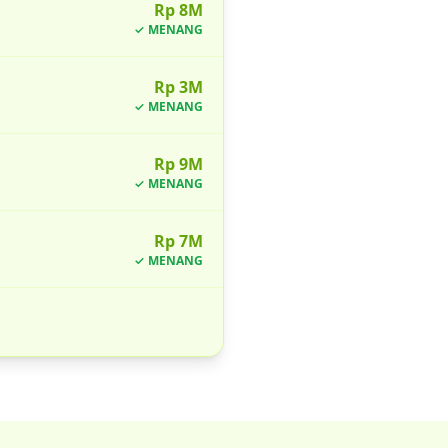
Rp 8M
✓ MENANG
Rp 3M
✓ MENANG
Rp 9M
✓ MENANG
Rp 7M
✓ MENANG