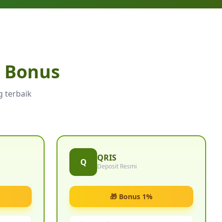
 Bonus
 terbaik
QRIS
Q
Deposit Resmi
🎁 Bonus 1%