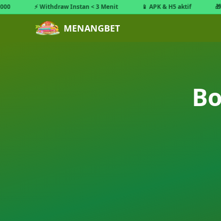
⚡ Withdraw Instan < 3 Menit
📱 APK & H5 aktif
🎁
DAN
MENANGBET
Bo