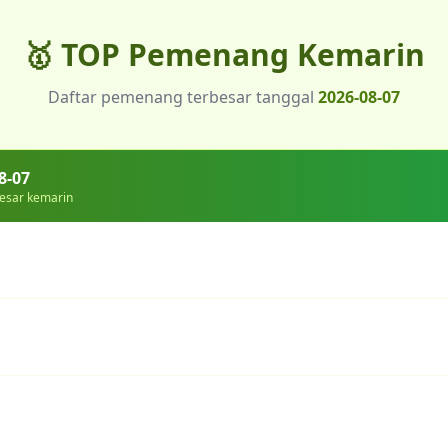
🥇 TOP Pemenang
Kemarin
Daftar pemenang terbesar tanggal
2026-08-07
8-07
esar kemarin