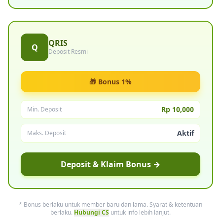
QRIS
Q
Deposit Resmi
🎁 Bonus 1%
Rp 10,000
Min. Deposit
Aktif
Maks. Deposit
Deposit & Klaim Bonus →
* Bonus berlaku untuk member baru dan lama. Syarat & ketentuan
berlaku.
Hubungi CS
untuk info lebih lanjut.