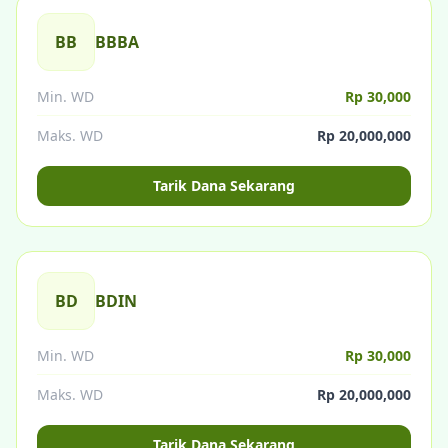
BB
BBBA
Min. WD
Rp 30,000
Maks. WD
Rp 20,000,000
Tarik Dana Sekarang
BD
BDIN
Min. WD
Rp 30,000
Maks. WD
Rp 20,000,000
Tarik Dana Sekarang