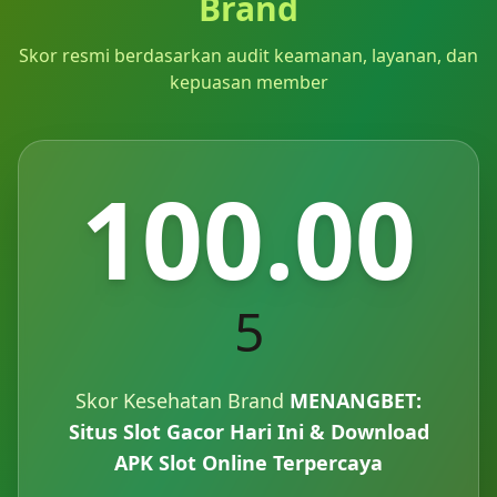
Brand
Skor resmi berdasarkan audit keamanan, layanan, dan
kepuasan member
100.00
5
Skor Kesehatan Brand
MENANGBET:
Situs Slot Gacor Hari Ini & Download
APK Slot Online Terpercaya