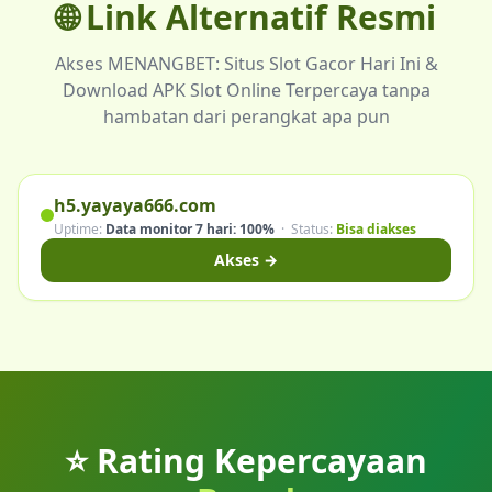
🌐 Link Alternatif
Resmi
Akses MENANGBET: Situs Slot Gacor Hari Ini &
Download APK Slot Online Terpercaya tanpa
hambatan dari perangkat apa pun
h5.yayaya666.com
Uptime:
Data monitor 7 hari: 100%
· Status:
Bisa diakses
Akses →
⭐ Rating Kepercayaan