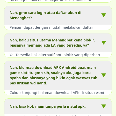
Indonesia dengan banyak pilihan game slot gacor dan
sistem keamanan yang cukup tinggi, jadi jangan cuma
Nah, gmn cara login atau daftar akun di
▼
lihat promonya saja. Bonusnya memang terlihat
Menangbet?
menarik dan layanan pelanggan tersedia 24 jam, tapi
Pemain dapat dengan mudah melakukan daftar
syarat bonus tetap perlu dicek pelan-pelan karena
melalui tombol registrasi di situs resmi. Kalau sudah
respons CS biasanya baru benar-benar terasa saat ada
punya akun, tinggal pakai menu login supaya akses ke
masalah.
Nah, kalau situs utama Menangbet kena blokir,
▼
semua permainan yang tersedia jadi lebih cepat.
biasanya memang ada LA yang tersedia, ya?
Ya. Tersedia link alternatif anti blokir yang diperbarui
tiap hari supaya member tetap bisa masuk ke akun
dan main game favorit tanpa gangguan koneksi
Nah, klo mau download APK Android buat main
internet.
game slot itu gmn sih, soalnya aku juga baru
▼
nyoba dan biasanya yang bikin agak waswas tuh
pas urusan wd nanti.
Cukup kunjungi halaman download APK di situs resmi
Menangbet. Ikuti panduan instalasi untuk perangkat
Android Anda, agar pengalaman bermain jauh lebih
▼
Nah, bisa kok main tanpa perlu instal apk.
lancar dan responsif dibandingkan browser.