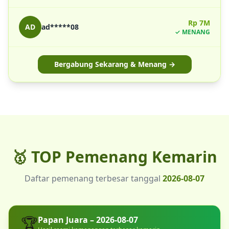
Rp 7M
AD
ad*****08
✓ MENANG
Bergabung Sekarang & Menang →
🥇 TOP Pemenang
Kemarin
Daftar pemenang terbesar tanggal
2026-08-07
🏆
Papan Juara – 2026-08-07