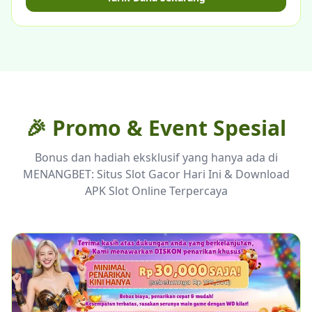
🎉 Promo &
Event
Spesial
Bonus dan hadiah eksklusif yang hanya ada di
MENANGBET: Situs Slot Gacor Hari Ini & Download
APK Slot Online Terpercaya