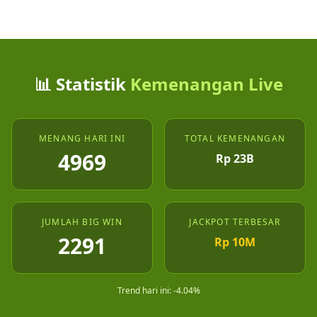
📊 Statistik
Kemenangan Live
MENANG HARI INI
TOTAL KEMENANGAN
4969
Rp 23B
JUMLAH BIG WIN
JACKPOT TERBESAR
2291
Rp 10M
Trend hari ini: -4.04%