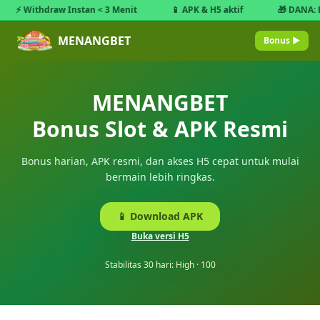
Withdraw Instan < 3 Menit
📱 APK & H5 aktif
🎁
DANA
: Bonus
MENANGBET
Bonus ▶
MENANGBET
Bonus Slot & APK Resmi
Bonus harian, APK resmi, dan akses H5 cepat untuk mulai
bermain lebih ringkas.
📱 Download APK
Buka versi H5
Stabilitas 30 hari: High · 100