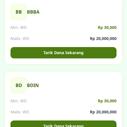
BB
BBBA
Min. WD
Rp 30,000
Maks. WD
Rp 20,000,000
Tarik Dana Sekarang
BD
BDIN
Min. WD
Rp 30,000
Maks. WD
Rp 20,000,000
Tarik Dana Sekarang