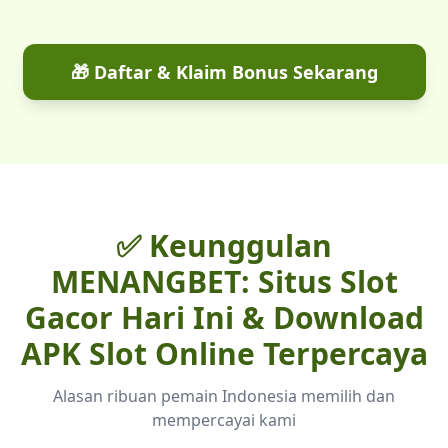
🎁 Daftar & Klaim Bonus Sekarang
✅ Keunggulan
MENANGBET: Situs Slot
Gacor Hari Ini & Download
APK Slot Online Terpercaya
Alasan ribuan pemain Indonesia memilih dan
mempercayai kami