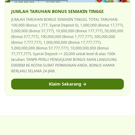
JUMLAH TARUHAN BONUS SEMAKIN TINGGI
JUMLAH TARUHAN BONUS SEMAKIN TINGGI. TOTAL TARUHAN:
100,000 (Bonus 1,777, Syarat Deposit 0), 1,000,000 (Bonus 17,777),
5,000,000 (Bonus 57,777), 10,000,000 (Bonus 177,777), 50,000,000
(Bonus 577,777), 100,000,000 (Bonus 1,777,777), 500,000,000
(Bonus 7,777,777), 1,000,000,000 (Bonus 17,777,777),
5,000,000,000 (Bonus 57,777,777), 10,000,000,000 (Bonus
77,777,777). Syarat Deposit >= 20,000 untuk level di atas 100k
taruhan. TANPA PERLU PENGAJUAN! BONUS AKAN LANGSUNG
DIKIRIM KE KOTAK SURAT PERMAINAN ANDA. BONUS HANYA
BERLAKU SELAMA 24 JAM.
Klaim Sekarang →