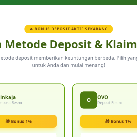
🔥 BONUS DEPOSIT AKTIF SEKARANG
ih Metode
Deposit
& Klaim
metode deposit memberikan keuntungan berbeda. Pilih yang
untuk Anda dan mulai menang!
Linkaja
OVO
O
eposit Resmi
Deposit Resmi
🎁 Bonus 1%
🎁 Bonus 1%