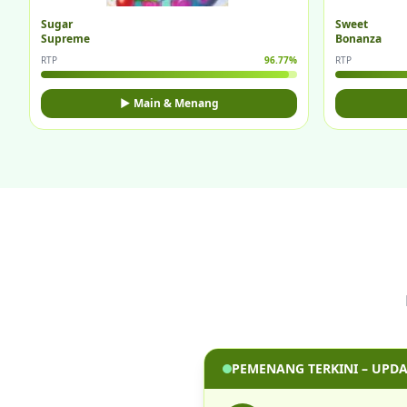
Sugar
Sweet
Supreme
Bonanza
RTP
96.77%
RTP
▶ Main & Menang
PEMENANG TERKINI – UPDA