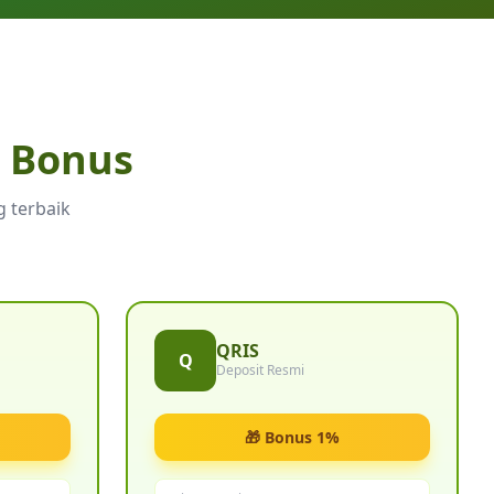
 Bonus
 terbaik
QRIS
Q
Deposit Resmi
🎁 Bonus 1%