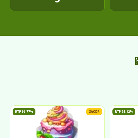
RTP 96.77%
GACOR
RTP 95.12%