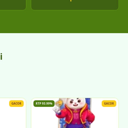
i
GACOR
RTP 93.99%
GACOR