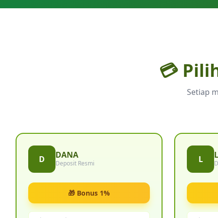
💳 Pil
Setiap 
DANA
D
L
Deposit Resmi
D
🎁 Bonus 1%