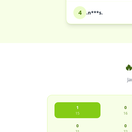
4
.n***s.

J
1
0
15
16
0
0
21
22