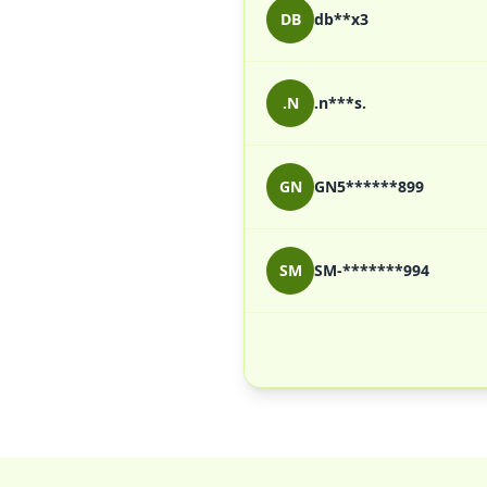
DB
db**x3
.N
.n***s.
GN
GN5******899
SM
SM-*******994