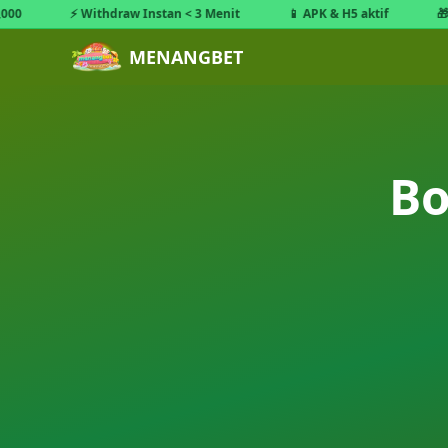
⚡ Withdraw Instan < 3 Menit
📱 APK & H5 aktif
🎁
DAN
MENANGBET
Bo