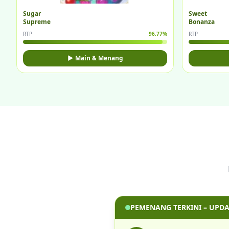
Sugar
Sweet
Supreme
Bonanza
RTP
96.77%
RTP
▶ Main & Menang
PEMENANG TERKINI – UPDA