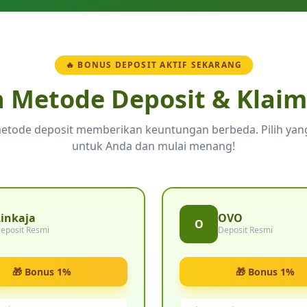
🔥 BONUS DEPOSIT AKTIF SEKARANG
ih Metode
Deposit
& Klaim
metode deposit memberikan keuntungan berbeda. Pilih yang
untuk Anda dan mulai menang!
Linkaja
OVO
O
eposit Resmi
Deposit Resmi
🎁 Bonus 1%
🎁 Bonus 1%