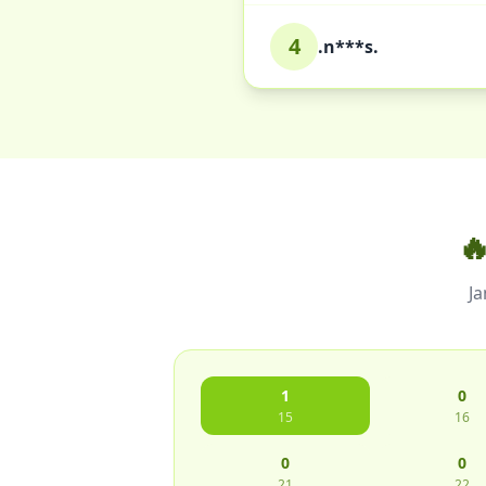
4
.n***s.

J
1
0
15
16
0
0
21
22