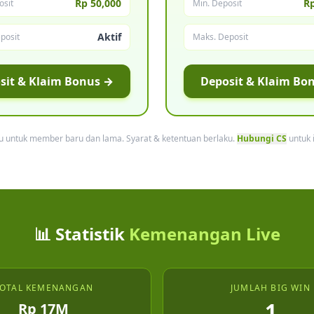
Rp 50,000
Rp
osit
Min. Deposit
Aktif
posit
Maks. Deposit
sit & Klaim Bonus →
Deposit & Klaim Bo
u untuk member baru dan lama. Syarat & ketentuan berlaku.
Hubungi CS
untuk i
📊 Statistik
Kemenangan Live
OTAL KEMENANGAN
JUMLAH BIG WIN
1
Rp 17M