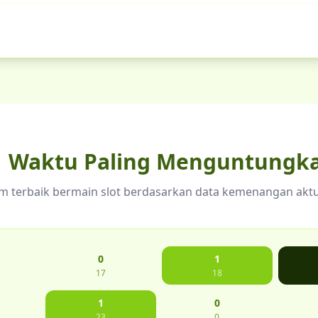
 Waktu Paling
Menguntungk
am terbaik bermain slot berdasarkan data kemenangan aktu
0
1
17
18
1
0
23
0