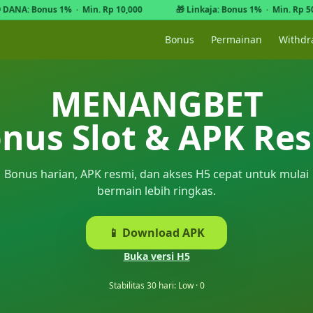
A
: Bonus 1% · Min. Rp 10,000
🎁
Linkaja
: Bonus 1% · Min. Rp 50,000
Bonus
Permainan
Withdr
MENANGBET
nus Slot & APK Re
Bonus harian, APK resmi, dan akses H5 cepat untuk mulai
bermain lebih ringkas.
📱 Download APK
Buka versi H5
Stabilitas 30 hari: Low · 0