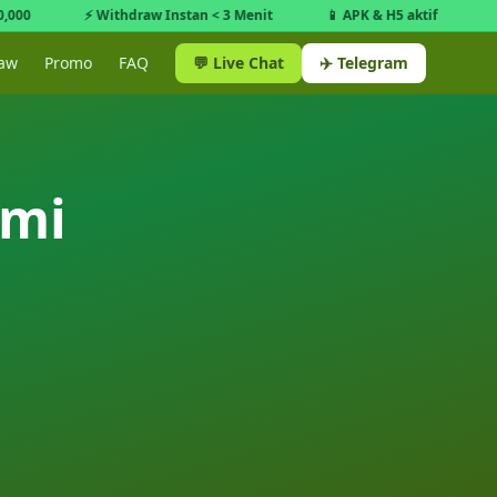
⚡ Withdraw Instan < 3 Menit
📱 APK & H5 aktif
aw
Promo
FAQ
💬 Live Chat
✈️ Telegram
smi