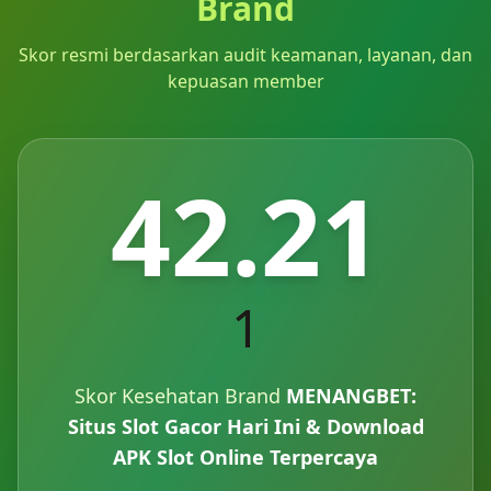
Brand
Skor resmi berdasarkan audit keamanan, layanan, dan
kepuasan member
42.21
1
Skor Kesehatan Brand
MENANGBET:
Situs Slot Gacor Hari Ini & Download
APK Slot Online Terpercaya