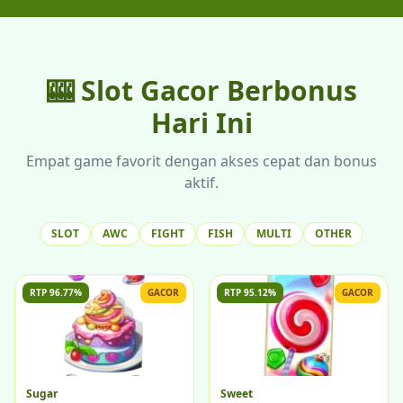
🎰 Slot
Gacor
Berbonus
Hari Ini
Empat game favorit dengan akses cepat dan bonus
aktif.
SLOT
AWC
FIGHT
FISH
MULTI
OTHER
RTP 96.77%
GACOR
RTP 95.12%
GACOR
Sugar
Sweet