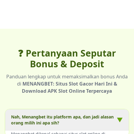
❓ Pertanyaan Seputar
Bonus & Deposit
Panduan lengkap untuk memaksimalkan bonus Anda
di
MENANGBET: Situs Slot Gacor Hari Ini &
Download APK Slot Online Terpercaya
Nah, Menangbet itu platform apa, dan jadi alasan
▼
orang milih ini apa sih?
Menangbet dikenal sebagai situs slot online di