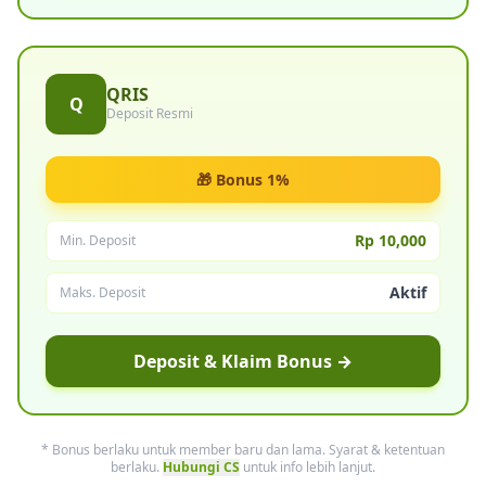
QRIS
Q
Deposit Resmi
🎁 Bonus 1%
Rp 10,000
Min. Deposit
Aktif
Maks. Deposit
Deposit & Klaim Bonus →
* Bonus berlaku untuk member baru dan lama. Syarat & ketentuan
berlaku.
Hubungi CS
untuk info lebih lanjut.