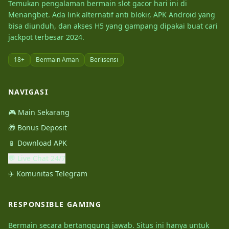
Temukan pengalaman bermain slot gacor hari ini di
Menangbet. Ada link alternatif anti blokir, APK Android yang
bisa diunduh, dan akses H5 yang gampang dipakai buat cari
jackpot terbesar 2024.
18+
Bermain Aman
Berlisensi
NAVIGASI
🎮 Main Sekarang
🎁 Bonus Deposit
📱 Download APK
💬 Live Chat 24/7
✈️ Komunitas Telegram
RESPONSIBLE GAMING
Bermain secara bertanggung jawab. Situs ini hanya untuk