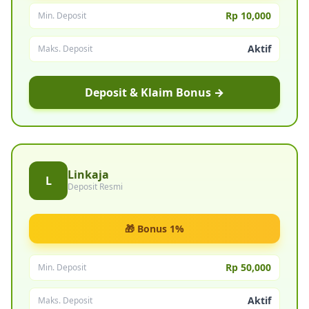
Rp 10,000
Min. Deposit
Aktif
Maks. Deposit
Deposit & Klaim Bonus →
Linkaja
L
Deposit Resmi
🎁 Bonus 1%
Rp 50,000
Min. Deposit
Aktif
Maks. Deposit