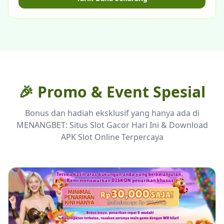
🎉 Promo &
Event
Spesial
Bonus dan hadiah eksklusif yang hanya ada di
MENANGBET: Situs Slot Gacor Hari Ini & Download
APK Slot Online Terpercaya