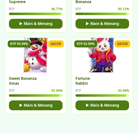
Supreme
Bonanza
RTP
96.77%
RTP
95.12%
▶ Main & Menang
▶ Main & Menang
RTP 93.99%
GACOR
RTP 93.99%
GACOR
Sweet Bonanza
Fortune
Xmas
Rabbit
RTP
93.99%
RTP
93.99%
▶ Main & Menang
▶ Main & Menang