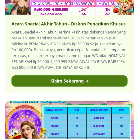
Acara Special Akhir Tahun - Diskon Penarikan Khusus
Acara Special Akhir Tahun! Terima kasih atas dukungan anda yang
berkelanjutan, Kami menawarkan DISKON penarikan khusus!
MINIMAL PENARIKAN KINI HANYA Rp 30,000 SAJA! (sebelumnya
Rp 100,000). Bebas biaya, penarikan cepat & mudah! Kesempatan
terbatas, rasakan serunya main game dengan WD kilat! NOMINAL
PENARIKAN Rp50,000-4,999,999 BIAYA AWAL 2% BIAYA BARU 1%.
Rp5,000,000 BIAYA AWAL 0% BIAYA BARU 0%.
Klaim Sekarang →