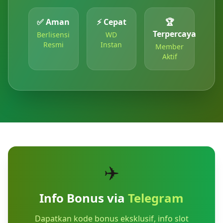
✅ Aman
⚡ Cepat
🏆
Terpercaya
Berlisensi
WD
Resmi
Instan
Member
Aktif
✈️
Info Bonus via
Telegram
Dapatkan kode bonus eksklusif, info slot