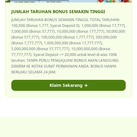
JUMLAH TARUHAN BONUS SEMAKIN TINGGI
JUMLAH TARUHAN BONUS SEMAKIN TINGGI. TOTAL TARUHAN:
100,000 (Bonus 1,777, Syarat Deposit 0), 1,000,000 (Bonus 17,777),
5,000,000 (Bonus 57,777), 10,000,000 (Bonus 177,777), 50,000,000
(Bonus 577,777), 100,000,000 (Bonus 1,777,777), 500,000,000
(Bonus 7,777,777), 1,000,000,000 (Bonus 17,777,777),
5,000,000,000 (Bonus 57,777,777), 10,000,000,000 (Bonus
77,777,777). Syarat Deposit >= 20,000 untuk level di atas 100k
taruhan. TANPA PERLU PENGAJUAN! BONUS AKAN LANGSUNG
DIKIRIM KE KOTAK SURAT PERMAINAN ANDA. BONUS HANYA
BERLAKU SELAMA 24 JAM.
Klaim Sekarang →