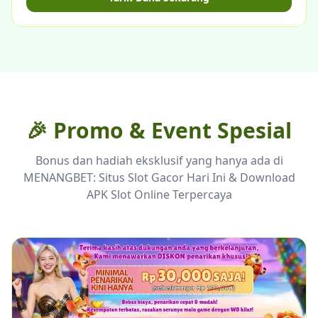
🎉 Promo &
Event
Spesial
Bonus dan hadiah eksklusif yang hanya ada di
MENANGBET: Situs Slot Gacor Hari Ini & Download
APK Slot Online Terpercaya