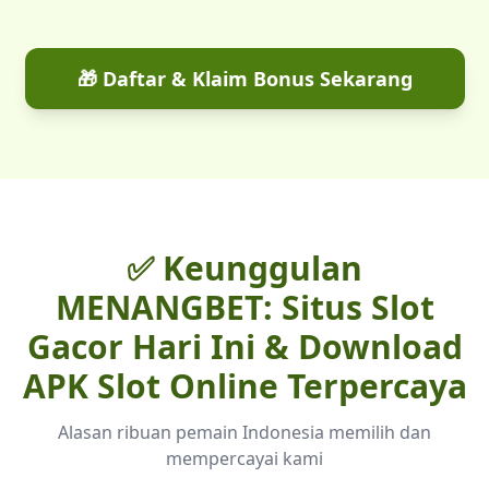
🎁 Daftar & Klaim Bonus Sekarang
✅ Keunggulan
MENANGBET: Situs Slot
Gacor Hari Ini & Download
APK Slot Online Terpercaya
Alasan ribuan pemain Indonesia memilih dan
mempercayai kami