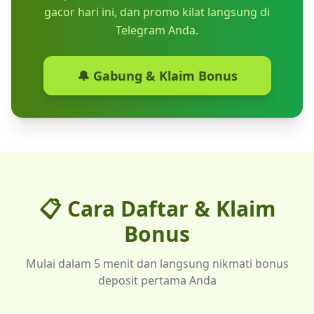
gacor hari ini, dan promo kilat langsung di
Telegram Anda.
🔔 Gabung & Klaim Bonus
📋 Cara
Daftar & Klaim
Bonus
Mulai dalam 5 menit dan langsung nikmati bonus
deposit pertama Anda