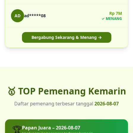
Rp 7M
AD
ad*****08
✓ MENANG
Bergabung Sekarang & Menang →
🥇 TOP Pemenang
Kemarin
Daftar pemenang terbesar tanggal
2026-08-07
🏆
Papan Juara – 2026-08-07