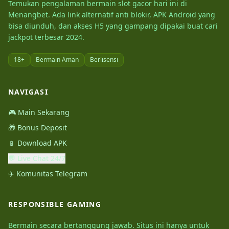
Temukan pengalaman bermain slot gacor hari ini di
Menangbet. Ada link alternatif anti blokir, APK Android yang
bisa diunduh, dan akses H5 yang gampang dipakai buat cari
jackpot terbesar 2024.
18+
Bermain Aman
Berlisensi
NAVIGASI
🎮 Main Sekarang
🎁 Bonus Deposit
📱 Download APK
💬 Live Chat 24/7
✈️ Komunitas Telegram
RESPONSIBLE GAMING
Bermain secara bertanggung jawab. Situs ini hanya untuk