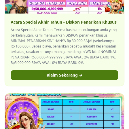
Acara Special Akhir Tahun - Diskon Penarikan Khusus
Acara Special Akhir Tahun! Terima kasih atas dukungan anda yang
berkelanjutan, Kami menawarkan DISKON penarikan khusus!
MINIMAL PENARIKAN KINI HANYA Rp 30,000 SAJA! (sebelumnya
Rp 100,000). Bebas biaya, penarikan cepat & mudah! Kesempatan
terbatas, rasakan serunya main game dengan WD kilat! NOMINAL
PENARIKAN Rp50,000-4,999,999 BIAYA AWAL 2% BIAYA BARU 1%.
Rp5,000,000 BIAYA AWAL 0% BIAYA BARU 0%.
Klaim Sekarang →