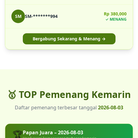
Rp 380,000
SM
SM-*******994
✓ MENANG
Bergabung Sekarang & Menang →
🥇 TOP Pemenang
Kemarin
Daftar pemenang terbesar tanggal
2026-08-03
🏆
Papan Juara – 2026-08-03