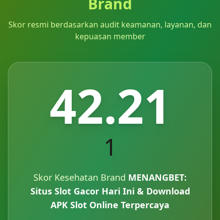
Brand
Skor resmi berdasarkan audit keamanan, layanan, dan
kepuasan member
42.21
1
Skor Kesehatan Brand
MENANGBET:
Situs Slot Gacor Hari Ini & Download
APK Slot Online Terpercaya