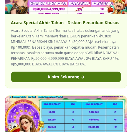
Acara Special Akhir Tahun - Diskon Penarikan Khusus
Acara Special Akhir Tahun! Terima kasih atas dukungan anda yang
berkelanjutan, Kami menawarkan DISKON penarikan khusus!
MINIMAL PENARIKAN KINI HANYA Rp 30,000 SAJA! (sebelumnya
Rp 100,000). Bebas biaya, penarikan cepat & mudah! Kesempatan
terbatas, rasakan serunya main game dengan WD kilat! NOMINAL
PENARIKAN Rp50,000-4,999,999 BIAYA AWAL 2% BIAYA BARU 1%.
Rp5,000,000 BIAYA AWAL 0% BIAYA BARU 0%.
Klaim Sekarang →