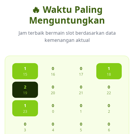
🔥 Waktu Paling
Menguntungkan
Jam terbaik bermain slot berdasarkan data
kemenangan aktual
1
0
0
1
15
16
17
18
2
0
0
0
19
20
21
22
1
0
0
0
23
0
1
2
0
0
0
0
3
4
5
6