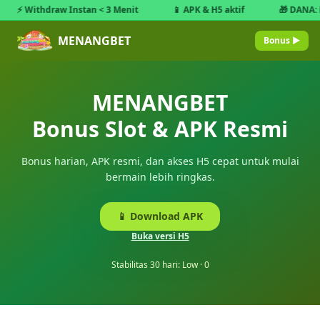
Withdraw Instan < 3 Menit
📱 APK & H5 aktif
🎁
DANA
: Bonus
MENANGBET
Bonus ▶
MENANGBET
Bonus Slot & APK Resmi
Bonus harian, APK resmi, dan akses H5 cepat untuk mulai
bermain lebih ringkas.
📱 Download APK
Buka versi H5
Stabilitas 30 hari: Low · 0