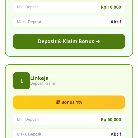
Rp 10,000
Min. Deposit
Aktif
Maks. Deposit
Deposit & Klaim Bonus →
Linkaja
L
Deposit Resmi
🎁 Bonus 1%
Rp 50,000
Min. Deposit
Aktif
Maks. Deposit