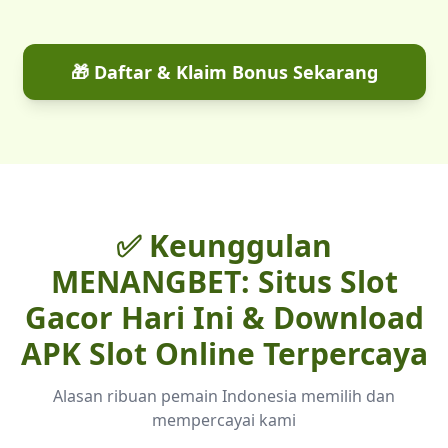
🎁 Daftar & Klaim Bonus Sekarang
✅ Keunggulan
MENANGBET: Situs Slot
Gacor Hari Ini & Download
APK Slot Online Terpercaya
Alasan ribuan pemain Indonesia memilih dan
mempercayai kami