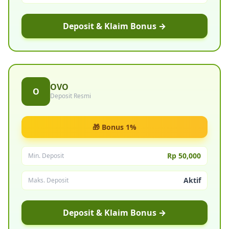
Deposit & Klaim Bonus →
OVO
O
Deposit Resmi
🎁 Bonus 1%
Rp 50,000
Min. Deposit
Aktif
Maks. Deposit
Deposit & Klaim Bonus →