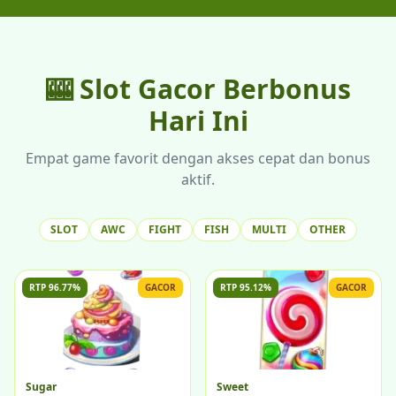
🎰 Slot
Gacor
Berbonus
Hari Ini
Empat game favorit dengan akses cepat dan bonus
aktif.
SLOT
AWC
FIGHT
FISH
MULTI
OTHER
RTP 96.77%
GACOR
RTP 95.12%
GACOR
Sugar
Sweet