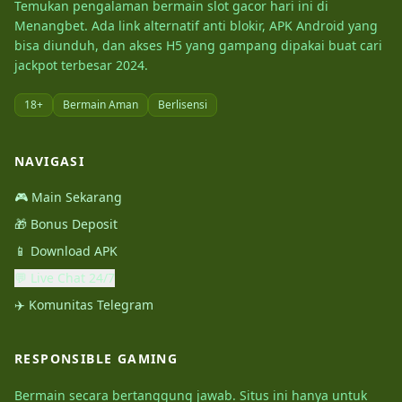
Temukan pengalaman bermain slot gacor hari ini di
Menangbet. Ada link alternatif anti blokir, APK Android yang
bisa diunduh, dan akses H5 yang gampang dipakai buat cari
jackpot terbesar 2024.
18+
Bermain Aman
Berlisensi
NAVIGASI
🎮 Main Sekarang
🎁 Bonus Deposit
📱 Download APK
💬 Live Chat 24/7
✈️ Komunitas Telegram
RESPONSIBLE GAMING
Bermain secara bertanggung jawab. Situs ini hanya untuk