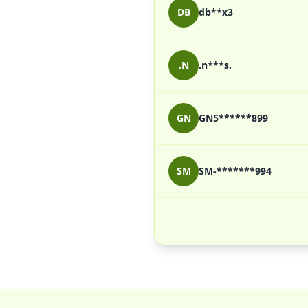
DB
db**x3
.N
.n***s.
GN
GN5******899
SM
SM-*******994