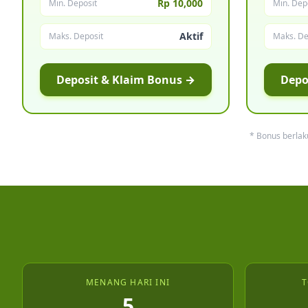
Rp 10,000
Min. Deposit
Min. Dep
Aktif
Maks. Deposit
Maks. De
Deposit & Klaim Bonus →
Depo
* Bonus berlak
MENANG HARI INI
T
5