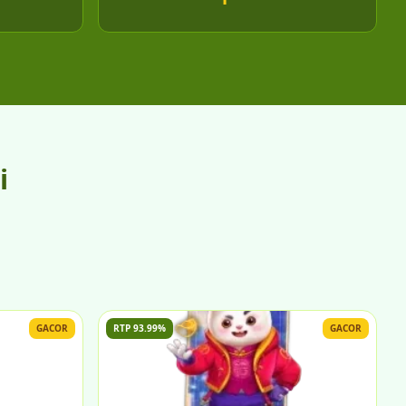
i
GACOR
RTP 93.99%
GACOR