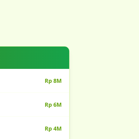
Rp 8M
Rp 6M
Rp 4M