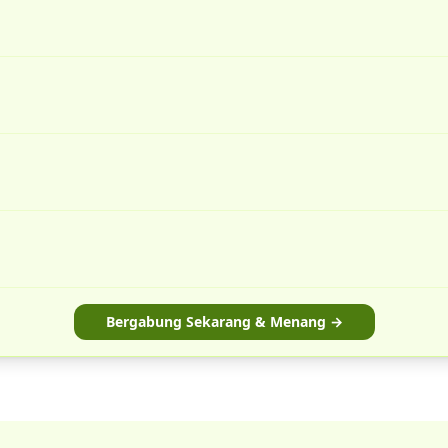
Bergabung Sekarang & Menang →