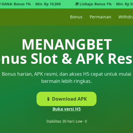
A
: Bonus 1% · Min. Rp 10,000
🎁
Linkaja
: Bonus 1% · Min. Rp 50,000
Bonus
Permainan
Withdr
MENANGBET
nus Slot & APK Re
Bonus harian, APK resmi, dan akses H5 cepat untuk mulai
bermain lebih ringkas.
📱 Download APK
Buka versi H5
Stabilitas 30 hari: Low · 0