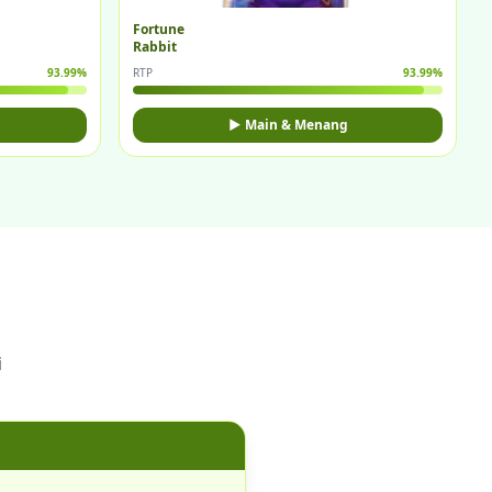
Fortune
Rabbit
93.99%
RTP
93.99%
▶ Main & Menang
i