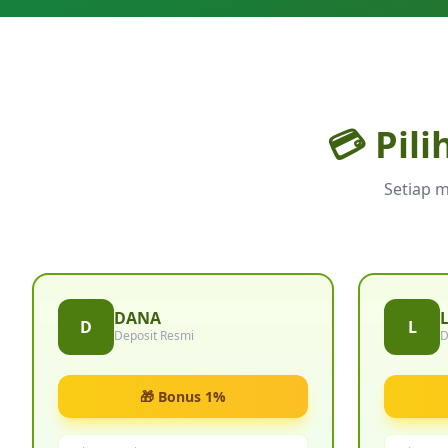
💳 Pil
Setiap 
DANA
D
L
Deposit Resmi
D
🎁 Bonus 1%