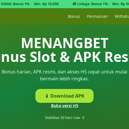
A
: Bonus 1% · Min. Rp 10,000
🎁
Linkaja
: Bonus 1% · Min. Rp 50,000
Bonus
Permainan
Withdr
MENANGBET
nus Slot & APK Re
Bonus harian, APK resmi, dan akses H5 cepat untuk mulai
bermain lebih ringkas.
📱 Download APK
Buka versi H5
Stabilitas 30 hari: Low · 0