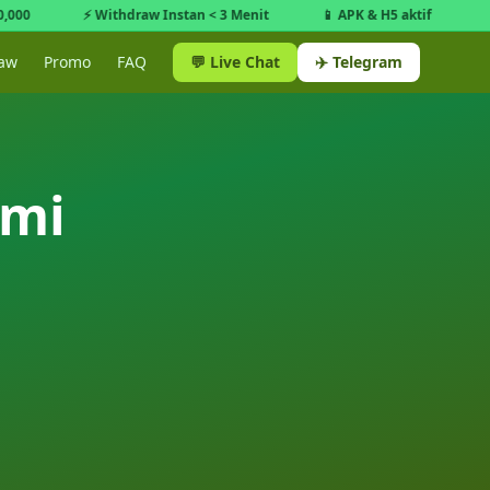
⚡ Withdraw Instan < 3 Menit
📱 APK & H5 aktif
aw
Promo
FAQ
💬 Live Chat
✈️ Telegram
smi