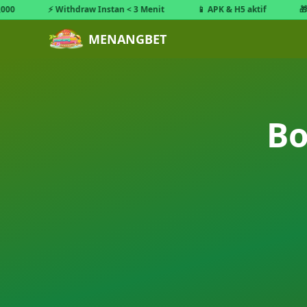
⚡ Withdraw Instan < 3 Menit
📱 APK & H5 aktif
🎁
DAN
MENANGBET
Bo