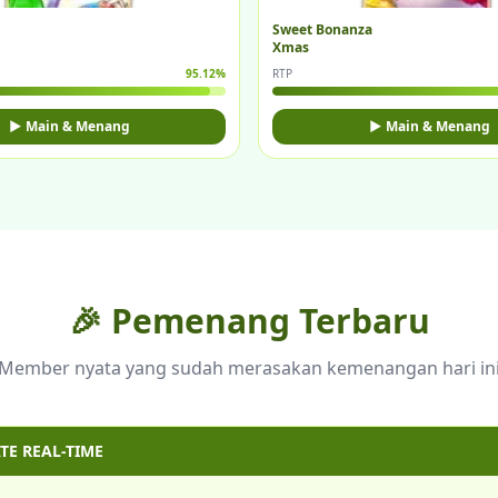
Sweet Bonanza
Xmas
95.12%
RTP
▶ Main & Menang
▶ Main & Menang
🎉 Pemenang
Terbaru
Member nyata yang sudah merasakan kemenangan hari in
TE REAL-TIME