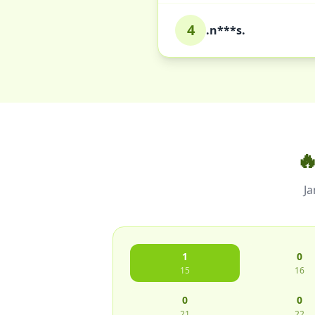
4
.n***s.

J
1
0
15
16
0
0
21
22