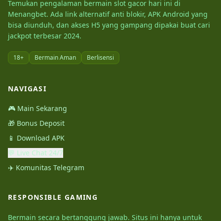
Temukan pengalaman bermain slot gacor hari ini di
Menangbet. Ada link alternatif anti blokir, APK Android yang
bisa diunduh, dan akses H5 yang gampang dipakai buat cari
jackpot terbesar 2024.
18+
Bermain Aman
Berlisensi
NAVIGASI
🎮 Main Sekarang
🎁 Bonus Deposit
📱 Download APK
💬 Live Chat 24/7
✈️ Komunitas Telegram
RESPONSIBLE GAMING
Bermain secara bertanggung jawab. Situs ini hanya untuk