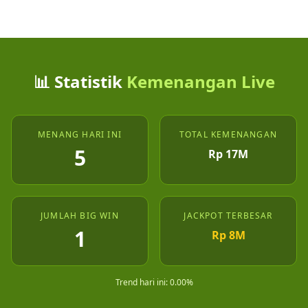
📊 Statistik
Kemenangan Live
MENANG HARI INI
TOTAL KEMENANGAN
5
Rp 17M
JUMLAH BIG WIN
JACKPOT TERBESAR
1
Rp 8M
Trend hari ini: 0.00%