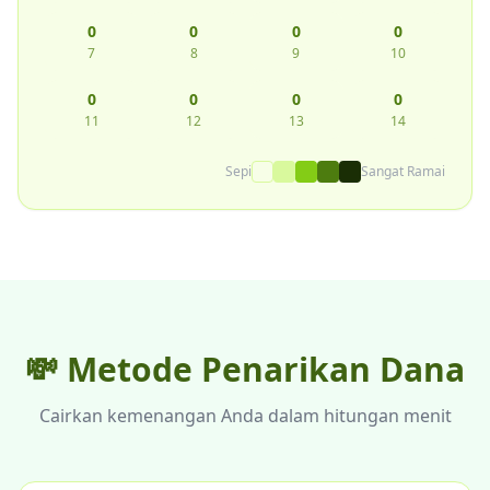
0
0
0
0
7
8
9
10
0
0
0
0
11
12
13
14
Sepi
Sangat Ramai
💸 Metode
Penarikan Dana
Cairkan kemenangan Anda dalam hitungan menit