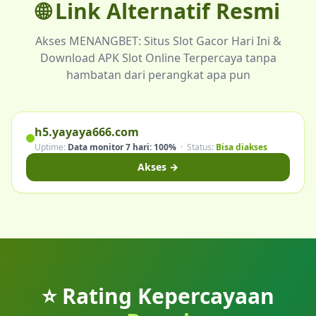
🌐 Link Alternatif
Resmi
Akses MENANGBET: Situs Slot Gacor Hari Ini &
Download APK Slot Online Terpercaya tanpa
hambatan dari perangkat apa pun
h5.yayaya666.com
Uptime:
Data monitor 7 hari: 100%
· Status:
Bisa diakses
Akses →
⭐ Rating Kepercayaan