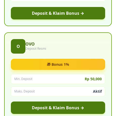
Deposit & Klaim Bonus →
OVO
O
Deposit Resmi
🎁 Bonus 1%
Rp 50,000
Min. Deposit
Aktif
Maks. Deposit
Deposit & Klaim Bonus →