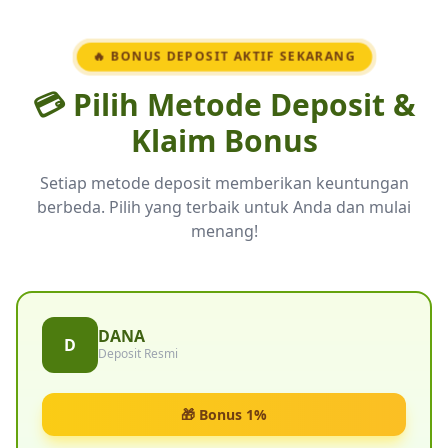
🔥 BONUS DEPOSIT AKTIF SEKARANG
💳 Pilih Metode
Deposit
&
Klaim Bonus
Setiap metode deposit memberikan keuntungan
berbeda. Pilih yang terbaik untuk Anda dan mulai
menang!
DANA
D
Deposit Resmi
🎁 Bonus 1%