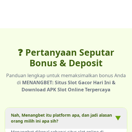
❓ Pertanyaan Seputar
Bonus & Deposit
Panduan lengkap untuk memaksimalkan bonus Anda
di
MENANGBET: Situs Slot Gacor Hari Ini &
Download APK Slot Online Terpercaya
Nah, Menangbet itu platform apa, dan jadi alasan
▼
orang milih ini apa sih?
Menangbet dikenal sebagai situs slot online di