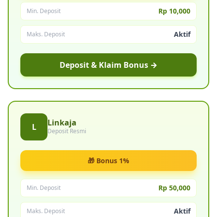
Rp 10,000
Min. Deposit
Aktif
Maks. Deposit
Deposit & Klaim Bonus →
Linkaja
L
Deposit Resmi
🎁 Bonus 1%
Rp 50,000
Min. Deposit
Aktif
Maks. Deposit