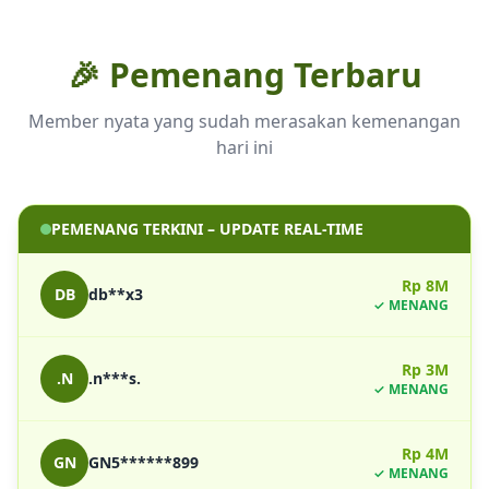
🎉 Pemenang
Terbaru
Member nyata yang sudah merasakan kemenangan
hari ini
PEMENANG TERKINI – UPDATE REAL-TIME
Rp 8M
DB
db**x3
✓ MENANG
Rp 3M
.N
.n***s.
✓ MENANG
Rp 4M
GN
GN5******899
✓ MENANG