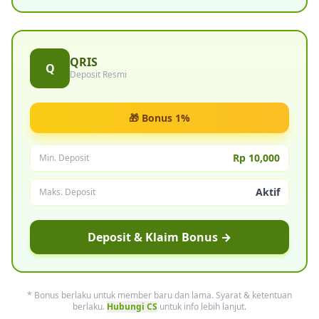
QRIS
Q
Deposit Resmi
🎁 Bonus 1%
Rp 10,000
Min. Deposit
Aktif
Maks. Deposit
Deposit & Klaim Bonus →
* Bonus berlaku untuk member baru dan lama. Syarat & ketentuan
berlaku.
Hubungi CS
untuk info lebih lanjut.