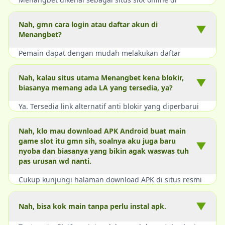
Indonesia dengan banyak pilihan game slot gacor dan
sistem keamanan yang cukup tinggi, jadi jangan cuma
Nah, gmn cara login atau daftar akun di
▼
lihat promonya saja. Bonusnya memang terlihat
Menangbet?
menarik dan layanan pelanggan tersedia 24 jam, tapi
Pemain dapat dengan mudah melakukan daftar
syarat bonus tetap perlu dicek pelan-pelan karena
melalui tombol registrasi di situs resmi. Kalau sudah
respons CS biasanya baru benar-benar terasa saat ada
punya akun, tinggal pakai menu login supaya akses ke
masalah.
Nah, kalau situs utama Menangbet kena blokir,
▼
semua permainan yang tersedia jadi lebih cepat.
biasanya memang ada LA yang tersedia, ya?
Ya. Tersedia link alternatif anti blokir yang diperbarui
tiap hari supaya member tetap bisa masuk ke akun
dan main game favorit tanpa gangguan koneksi
Nah, klo mau download APK Android buat main
internet.
game slot itu gmn sih, soalnya aku juga baru
▼
nyoba dan biasanya yang bikin agak waswas tuh
pas urusan wd nanti.
Cukup kunjungi halaman download APK di situs resmi
Menangbet. Ikuti panduan instalasi untuk perangkat
Android Anda, agar pengalaman bermain jauh lebih
▼
Nah, bisa kok main tanpa perlu instal apk.
lancar dan responsif dibandingkan browser.