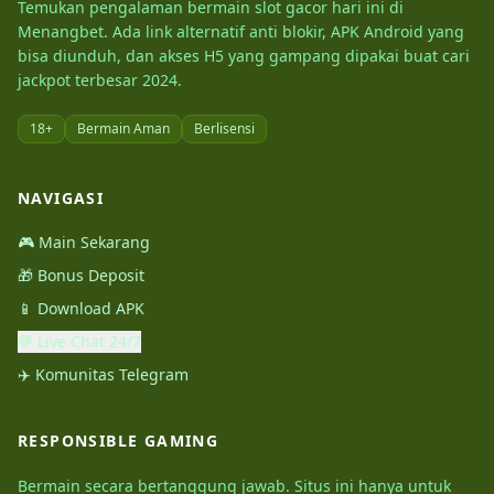
Temukan pengalaman bermain slot gacor hari ini di
Menangbet. Ada link alternatif anti blokir, APK Android yang
bisa diunduh, dan akses H5 yang gampang dipakai buat cari
jackpot terbesar 2024.
18+
Bermain Aman
Berlisensi
NAVIGASI
🎮 Main Sekarang
🎁 Bonus Deposit
📱 Download APK
💬 Live Chat 24/7
✈️ Komunitas Telegram
RESPONSIBLE GAMING
Bermain secara bertanggung jawab. Situs ini hanya untuk