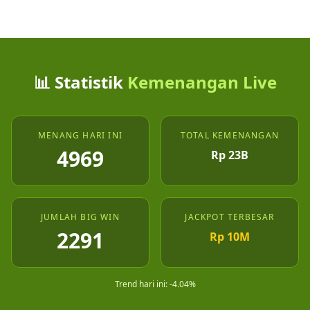
📊 Statistik
Kemenangan Live
MENANG HARI INI
TOTAL KEMENANGAN
4969
Rp 23B
JUMLAH BIG WIN
JACKPOT TERBESAR
2291
Rp 10M
Trend hari ini: -4.04%