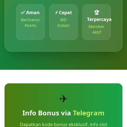
✅ Aman
⚡ Cepat
🏆
Terpercaya
Berlisensi
WD
Resmi
Instan
Member
Aktif
✈️
Info Bonus via
Telegram
Dapatkan kode bonus eksklusif, info slot