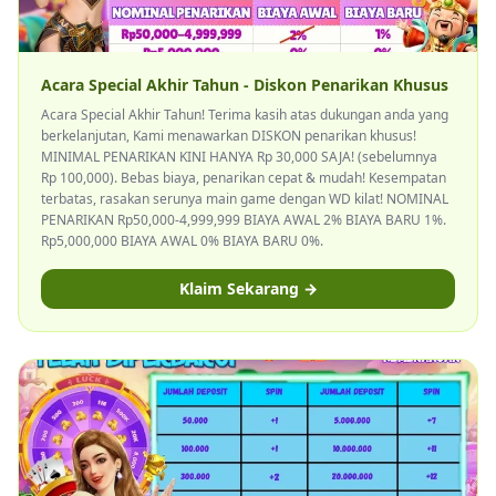
Acara Special Akhir Tahun - Diskon Penarikan Khusus
Acara Special Akhir Tahun! Terima kasih atas dukungan anda yang
berkelanjutan, Kami menawarkan DISKON penarikan khusus!
MINIMAL PENARIKAN KINI HANYA Rp 30,000 SAJA! (sebelumnya
Rp 100,000). Bebas biaya, penarikan cepat & mudah! Kesempatan
terbatas, rasakan serunya main game dengan WD kilat! NOMINAL
PENARIKAN Rp50,000-4,999,999 BIAYA AWAL 2% BIAYA BARU 1%.
Rp5,000,000 BIAYA AWAL 0% BIAYA BARU 0%.
Klaim Sekarang →