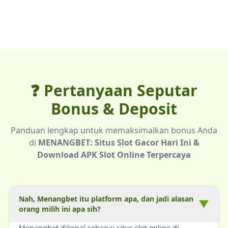
❓ Pertanyaan Seputar
Bonus & Deposit
Panduan lengkap untuk memaksimalkan bonus Anda
di
MENANGBET: Situs Slot Gacor Hari Ini &
Download APK Slot Online Terpercaya
Nah, Menangbet itu platform apa, dan jadi alasan
▼
orang milih ini apa sih?
Menangbet dikenal sebagai situs slot online di