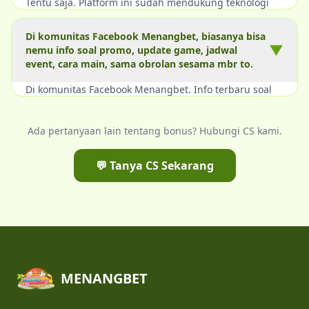
Tentu saja. Platform ini sudah mendukung teknologi
H5, jadi pemain bisa langsung main lewat browser
ponsel (Mobile Web) tanpa perlu download atau instal
Di komunitas Facebook Menangbet, biasanya bisa
▼
aplikasi tambahan.
nemu info soal promo, update game, jadwal
event, cara main, sama obrolan sesama mbr to.
Di komunitas Facebook Menangbet. Info terbaru soal
bocoran slot gacor hari ini, jadwal event jackpot, dan
promo bonus khusus buat member setia memang ada,
Ada pertanyaan lain tentang bonus? Hubungi CS kami.
tapi bagian syarat bonusnya tetap harus dicek pelan-
pelan dulu.
💬 Tanya CS Sekarang
MENANGBET