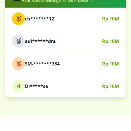
Hasil resmi kemenangan terbesar kemarin
🥇
ch*******12
Rp 10M
🥈
adi******dra
Rp 10M
🥉
SM-*******784
Rp 10M
4
Di*****se
Rp 10M