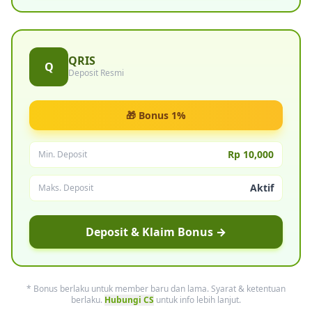
QRIS
Q
Deposit Resmi
🎁 Bonus 1%
Rp 10,000
Min. Deposit
Aktif
Maks. Deposit
Deposit & Klaim Bonus →
* Bonus berlaku untuk member baru dan lama. Syarat & ketentuan
berlaku.
Hubungi CS
untuk info lebih lanjut.