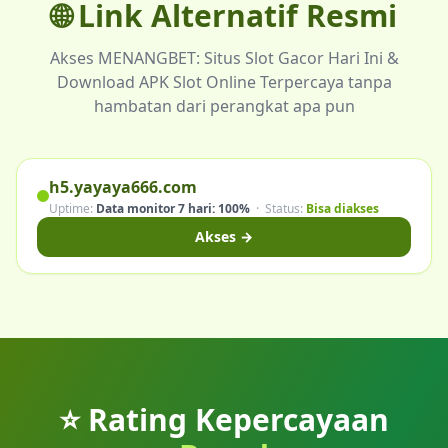
🌐 Link Alternatif
Resmi
Akses MENANGBET: Situs Slot Gacor Hari Ini &
Download APK Slot Online Terpercaya tanpa
hambatan dari perangkat apa pun
h5.yayaya666.com
Uptime:
Data monitor 7 hari: 100%
· Status:
Bisa diakses
Akses →
⭐ Rating Kepercayaan