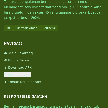
Temukan pengalaman bermain slot gacor hari ini di
Menangbet. Ada link alternatif anti blokir, APK Android yang
bisa diunduh, dan akses H5 yang gampang dipakai buat cari
jackpot terbesar 2024.
18+
Bermain Aman
Berlisensi
NAVIGASI
🎮 Main Sekarang
🎁 Bonus Deposit
📱 Download APK
💬 Live Chat 24/7
✈️ Komunitas Telegram
RESPONSIBLE GAMING
Bermain secara bertanggung jawab. Situs ini hanya untuk