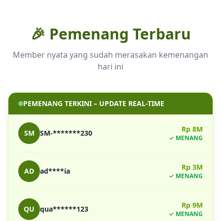
🎉 Pemenang
Terbaru
Member nyata yang sudah merasakan kemenangan
hari ini
PEMENANG TERKINI – UPDATE REAL-TIME
Rp 8M
SM
SM-*******230
✓ MENANG
Rp 3M
AD
ad****ia
✓ MENANG
Rp 9M
QU
qua******123
✓ MENANG