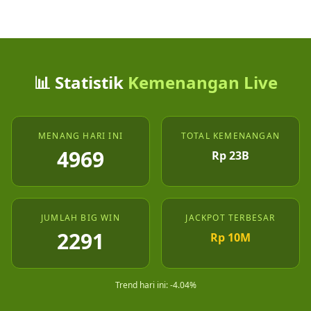
📊 Statistik
Kemenangan Live
MENANG HARI INI
TOTAL KEMENANGAN
4969
Rp 23B
JUMLAH BIG WIN
JACKPOT TERBESAR
2291
Rp 10M
Trend hari ini: -4.04%