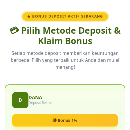
🔥 BONUS DEPOSIT AKTIF SEKARANG
💳 Pilih Metode
Deposit
&
Klaim Bonus
Setiap metode deposit memberikan keuntungan
berbeda. Pilih yang terbaik untuk Anda dan mulai
menang!
DANA
D
Deposit Resmi
🎁 Bonus 1%