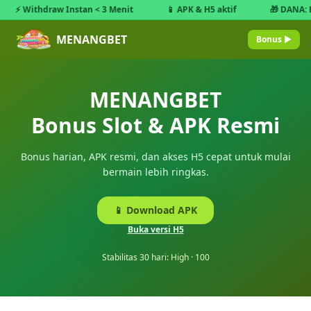
Withdraw Instan < 3 Menit
📱 APK & H5 aktif
🎁
DANA
: Bonus
MENANGBET
Bonus ▶
MENANGBET
Bonus Slot & APK Resmi
Bonus harian, APK resmi, dan akses H5 cepat untuk mulai
bermain lebih ringkas.
📱 Download APK
Buka versi H5
Stabilitas 30 hari: High · 100