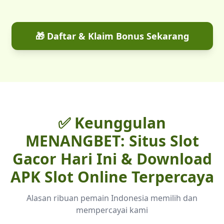
🎁 Daftar & Klaim Bonus Sekarang
✅ Keunggulan
MENANGBET: Situs Slot
Gacor Hari Ini & Download
APK Slot Online Terpercaya
Alasan ribuan pemain Indonesia memilih dan
mempercayai kami