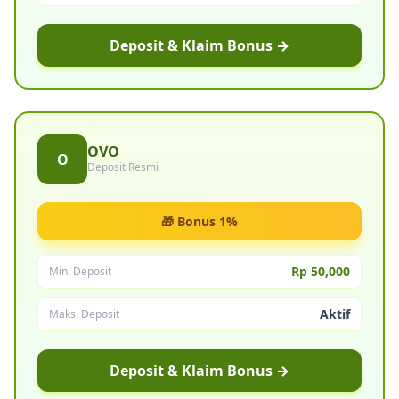
Deposit & Klaim Bonus →
OVO
O
Deposit Resmi
🎁 Bonus 1%
Rp 50,000
Min. Deposit
Aktif
Maks. Deposit
Deposit & Klaim Bonus →