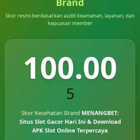
Brand
Skor resmi berdasarkan audit keamanan, layanan, dan
kepuasan member
100.00
5
Skor Kesehatan Brand
MENANGBET:
Situs Slot Gacor Hari Ini & Download
APK Slot Online Terpercaya