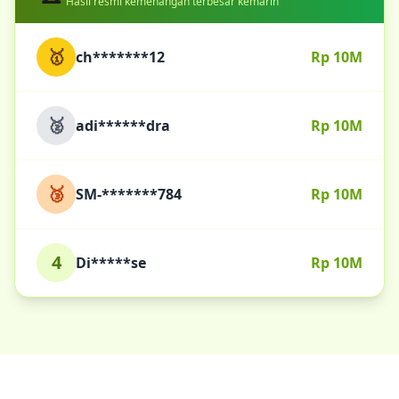
Hasil resmi kemenangan terbesar kemarin
🥇
ch*******12
Rp 10M
🥈
adi******dra
Rp 10M
🥉
SM-*******784
Rp 10M
4
Di*****se
Rp 10M