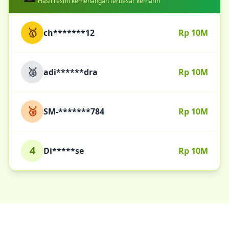
Hasil resmi kemenangan terbesar kemarin
🥇
ch*******12
Rp 10M
🥈
adi******dra
Rp 10M
🥉
SM-*******784
Rp 10M
4
Di*****se
Rp 10M