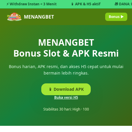
Withdraw Instan < 3 Menit
📱 APK & H5 aktif
🎁
DANA
: Bonus
MENANGBET
Bonus ▶
MENANGBET
Bonus Slot & APK Resmi
Bonus harian, APK resmi, dan akses H5 cepat untuk mulai
bermain lebih ringkas.
📱 Download APK
Buka versi H5
Stabilitas 30 hari: High · 100