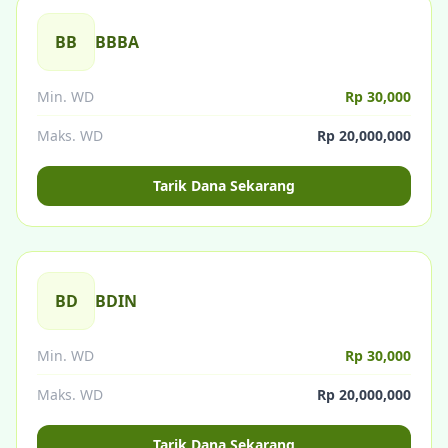
BB
BBBA
Min. WD
Rp 30,000
Maks. WD
Rp 20,000,000
Tarik Dana Sekarang
BD
BDIN
Min. WD
Rp 30,000
Maks. WD
Rp 20,000,000
Tarik Dana Sekarang