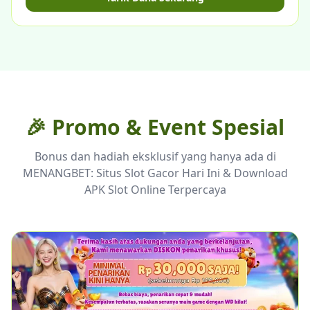
🎉 Promo &
Event
Spesial
Bonus dan hadiah eksklusif yang hanya ada di
MENANGBET: Situs Slot Gacor Hari Ini & Download
APK Slot Online Terpercaya