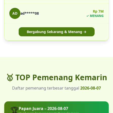
Rp 7M
AD
ad*****08
✓ MENANG
Bergabung Sekarang & Menang →
🥇 TOP Pemenang
Kemarin
Daftar pemenang terbesar tanggal
2026-08-07
🏆
Papan Juara – 2026-08-07