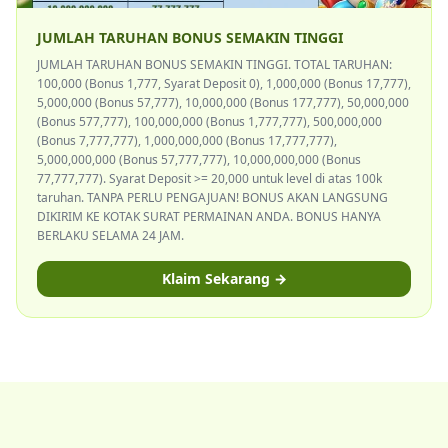
JUMLAH TARUHAN BONUS SEMAKIN TINGGI
JUMLAH TARUHAN BONUS SEMAKIN TINGGI. TOTAL TARUHAN:
100,000 (Bonus 1,777, Syarat Deposit 0), 1,000,000 (Bonus 17,777),
5,000,000 (Bonus 57,777), 10,000,000 (Bonus 177,777), 50,000,000
(Bonus 577,777), 100,000,000 (Bonus 1,777,777), 500,000,000
(Bonus 7,777,777), 1,000,000,000 (Bonus 17,777,777),
5,000,000,000 (Bonus 57,777,777), 10,000,000,000 (Bonus
77,777,777). Syarat Deposit >= 20,000 untuk level di atas 100k
taruhan. TANPA PERLU PENGAJUAN! BONUS AKAN LANGSUNG
DIKIRIM KE KOTAK SURAT PERMAINAN ANDA. BONUS HANYA
BERLAKU SELAMA 24 JAM.
Klaim Sekarang →