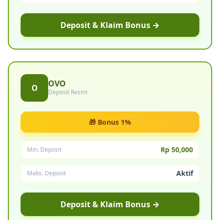
Deposit & Klaim Bonus →
OVO
O
Deposit Resmi
🎁 Bonus 1%
Rp 50,000
Min. Deposit
Aktif
Maks. Deposit
Deposit & Klaim Bonus →