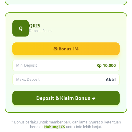
QRIS
Q
Deposit Resmi
🎁 Bonus 1%
Rp 10,000
Min. Deposit
Aktif
Maks. Deposit
Deposit & Klaim Bonus →
* Bonus berlaku untuk member baru dan lama. Syarat & ketentuan
berlaku.
Hubungi CS
untuk info lebih lanjut.