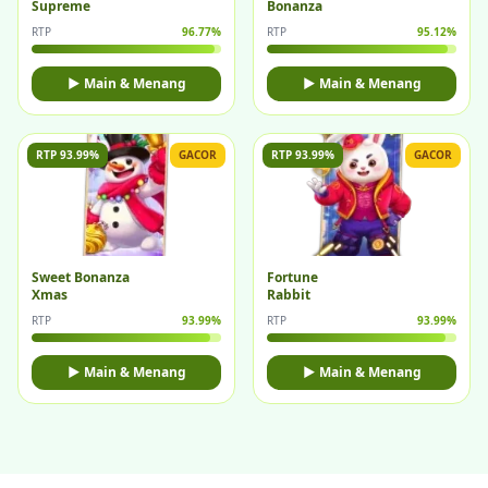
Supreme
Bonanza
RTP
96.77%
RTP
95.12%
▶ Main & Menang
▶ Main & Menang
RTP 93.99%
GACOR
RTP 93.99%
GACOR
Sweet Bonanza
Fortune
Xmas
Rabbit
RTP
93.99%
RTP
93.99%
▶ Main & Menang
▶ Main & Menang