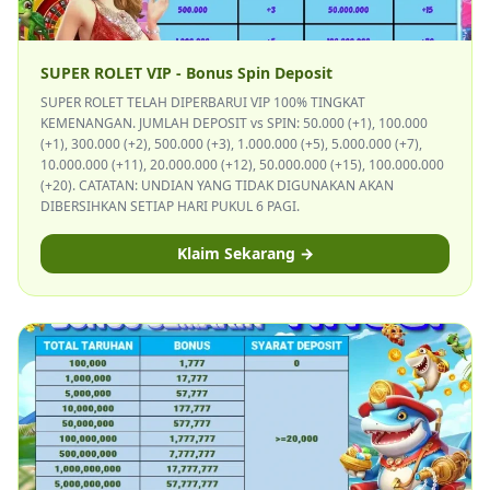
SUPER ROLET VIP - Bonus Spin Deposit
SUPER ROLET TELAH DIPERBARUI VIP 100% TINGKAT
KEMENANGAN. JUMLAH DEPOSIT vs SPIN: 50.000 (+1), 100.000
(+1), 300.000 (+2), 500.000 (+3), 1.000.000 (+5), 5.000.000 (+7),
10.000.000 (+11), 20.000.000 (+12), 50.000.000 (+15), 100.000.000
(+20). CATATAN: UNDIAN YANG TIDAK DIGUNAKAN AKAN
DIBERSIHKAN SETIAP HARI PUKUL 6 PAGI.
Klaim Sekarang →