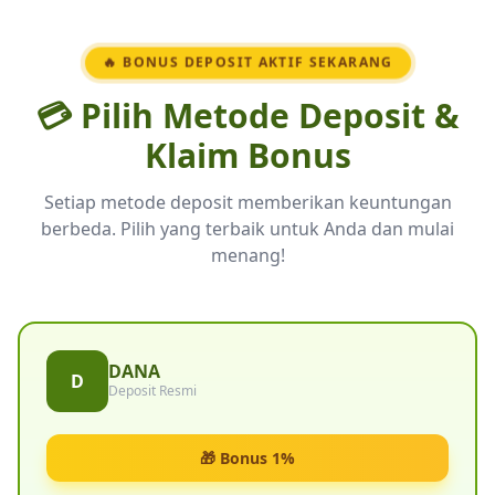
🔥 BONUS DEPOSIT AKTIF SEKARANG
💳 Pilih Metode
Deposit
&
Klaim Bonus
Setiap metode deposit memberikan keuntungan
berbeda. Pilih yang terbaik untuk Anda dan mulai
menang!
DANA
D
Deposit Resmi
🎁 Bonus 1%