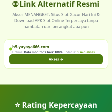
🌐 Link Alternatif
Resmi
Akses MENANGBET: Situs Slot Gacor Hari Ini &
Download APK Slot Online Terpercaya tanpa
hambatan dari perangkat apa pun
h5.yayaya666.com
Uptime:
Data monitor 7 hari: 100%
· Status:
Bisa diakses
Akses →
⭐ Rating Kepercayaan