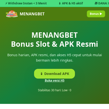
Withdraw Instan < 3 Menit
📱 APK & H5 aktif
🎁
DANA
: Bonus
MENANGBET
Bonus ▶
MENANGBET
Bonus Slot & APK Resmi
Bonus harian, APK resmi, dan akses H5 cepat untuk mulai
bermain lebih ringkas.
📱 Download APK
Buka versi H5
Stabilitas 30 hari: Low · 0