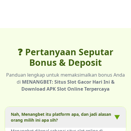
❓ Pertanyaan Seputar
Bonus & Deposit
Panduan lengkap untuk memaksimalkan bonus Anda
di
MENANGBET: Situs Slot Gacor Hari Ini &
Download APK Slot Online Terpercaya
Nah, Menangbet itu platform apa, dan jadi alasan
▼
orang milih ini apa sih?
Menangbet dikenal sebagai situs slot online di