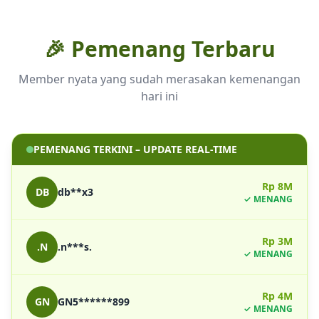
🎉 Pemenang
Terbaru
Member nyata yang sudah merasakan kemenangan
hari ini
PEMENANG TERKINI – UPDATE REAL-TIME
Rp 8M
DB
db**x3
✓ MENANG
Rp 3M
.N
.n***s.
✓ MENANG
Rp 4M
GN
GN5******899
✓ MENANG