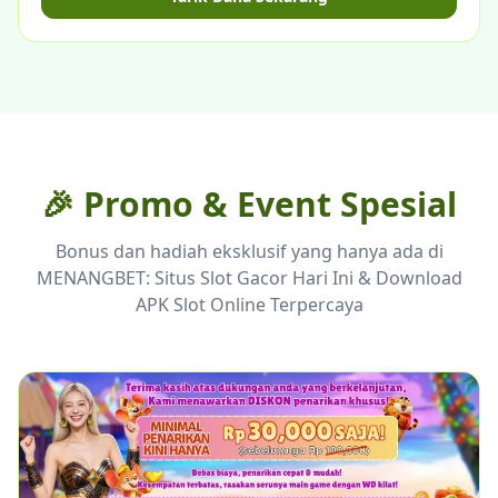
🎉 Promo &
Event
Spesial
Bonus dan hadiah eksklusif yang hanya ada di
MENANGBET: Situs Slot Gacor Hari Ini & Download
APK Slot Online Terpercaya