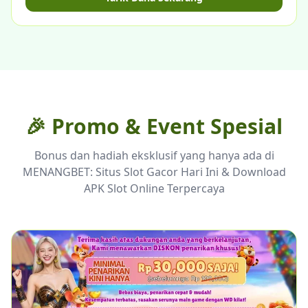
🎉 Promo &
Event
Spesial
Bonus dan hadiah eksklusif yang hanya ada di
MENANGBET: Situs Slot Gacor Hari Ini & Download
APK Slot Online Terpercaya