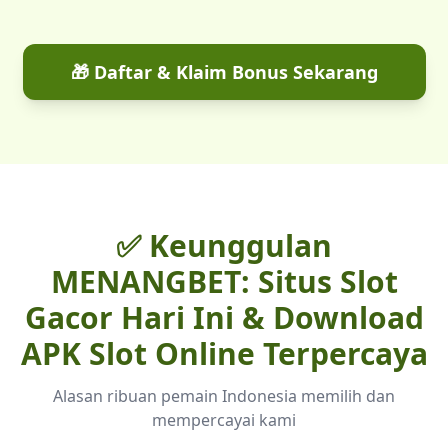
🎁 Daftar & Klaim Bonus Sekarang
✅ Keunggulan
MENANGBET: Situs Slot
Gacor Hari Ini & Download
APK Slot Online Terpercaya
Alasan ribuan pemain Indonesia memilih dan
mempercayai kami