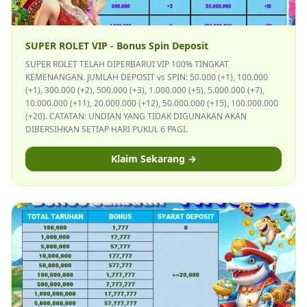
SUPER ROLET VIP - Bonus Spin Deposit
SUPER ROLET TELAH DIPERBARUI VIP 100% TINGKAT
KEMENANGAN. JUMLAH DEPOSIT vs SPIN: 50.000 (+1), 100.000
(+1), 300.000 (+2), 500.000 (+3), 1.000.000 (+5), 5.000.000 (+7),
10.000.000 (+11), 20.000.000 (+12), 50.000.000 (+15), 100.000.000
(+20). CATATAN: UNDIAN YANG TIDAK DIGUNAKAN AKAN
DIBERSIHKAN SETIAP HARI PUKUL 6 PAGI.
Klaim Sekarang →