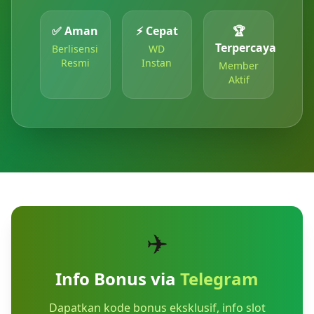
✅ Aman
⚡ Cepat
🏆
Terpercaya
Berlisensi
WD
Resmi
Instan
Member
Aktif
✈️
Info Bonus via
Telegram
Dapatkan kode bonus eksklusif, info slot