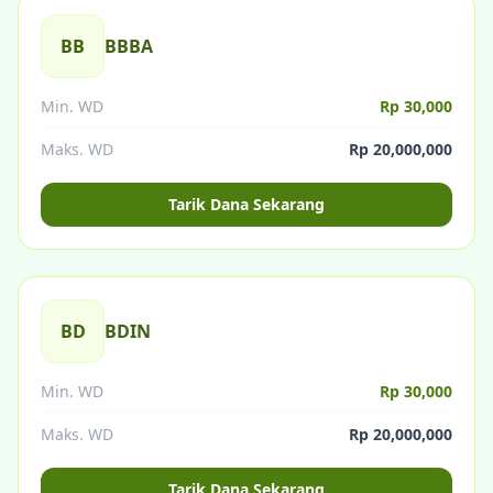
BB
BBBA
Min. WD
Rp 30,000
Maks. WD
Rp 20,000,000
Tarik Dana Sekarang
BD
BDIN
Min. WD
Rp 30,000
Maks. WD
Rp 20,000,000
Tarik Dana Sekarang