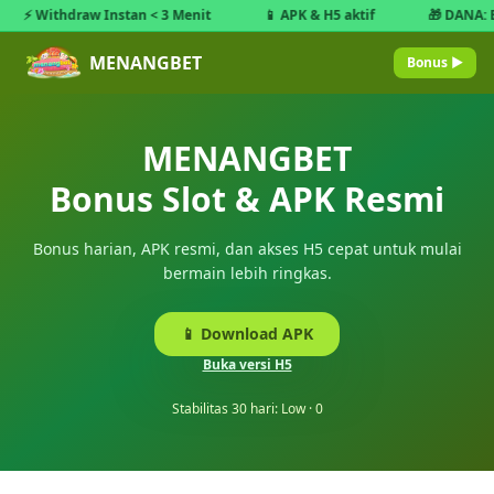
Withdraw Instan < 3 Menit
📱 APK & H5 aktif
🎁
DANA
: Bonus
MENANGBET
Bonus ▶
MENANGBET
Bonus Slot & APK Resmi
Bonus harian, APK resmi, dan akses H5 cepat untuk mulai
bermain lebih ringkas.
📱 Download APK
Buka versi H5
Stabilitas 30 hari: Low · 0