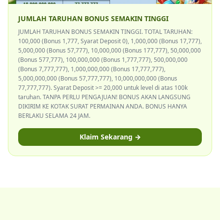
JUMLAH TARUHAN BONUS SEMAKIN TINGGI
JUMLAH TARUHAN BONUS SEMAKIN TINGGI. TOTAL TARUHAN:
100,000 (Bonus 1,777, Syarat Deposit 0), 1,000,000 (Bonus 17,777),
5,000,000 (Bonus 57,777), 10,000,000 (Bonus 177,777), 50,000,000
(Bonus 577,777), 100,000,000 (Bonus 1,777,777), 500,000,000
(Bonus 7,777,777), 1,000,000,000 (Bonus 17,777,777),
5,000,000,000 (Bonus 57,777,777), 10,000,000,000 (Bonus
77,777,777). Syarat Deposit >= 20,000 untuk level di atas 100k
taruhan. TANPA PERLU PENGAJUAN! BONUS AKAN LANGSUNG
DIKIRIM KE KOTAK SURAT PERMAINAN ANDA. BONUS HANYA
BERLAKU SELAMA 24 JAM.
Klaim Sekarang →