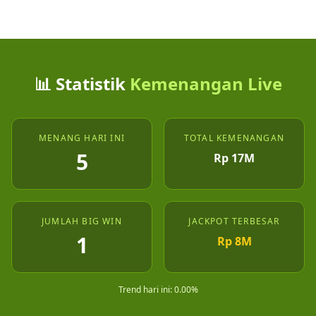
📊 Statistik
Kemenangan Live
MENANG HARI INI
TOTAL KEMENANGAN
5
Rp 17M
JUMLAH BIG WIN
JACKPOT TERBESAR
1
Rp 8M
Trend hari ini: 0.00%