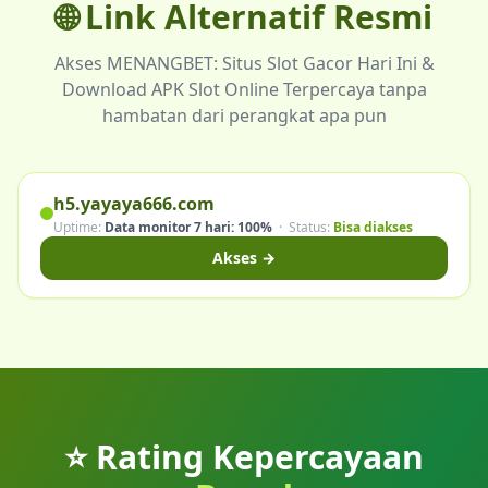
🌐 Link Alternatif
Resmi
Akses MENANGBET: Situs Slot Gacor Hari Ini &
Download APK Slot Online Terpercaya tanpa
hambatan dari perangkat apa pun
h5.yayaya666.com
Uptime:
Data monitor 7 hari: 100%
· Status:
Bisa diakses
Akses →
⭐ Rating Kepercayaan