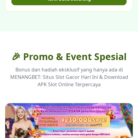
🎉 Promo &
Event
Spesial
Bonus dan hadiah eksklusif yang hanya ada di
MENANGBET: Situs Slot Gacor Hari Ini & Download
APK Slot Online Terpercaya