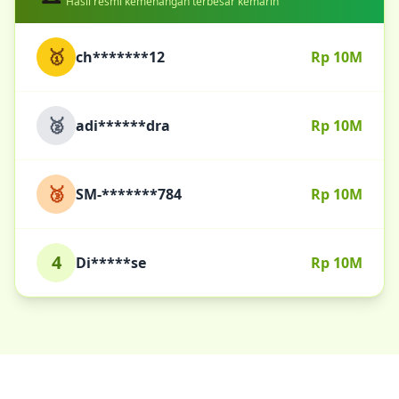
Hasil resmi kemenangan terbesar kemarin
🥇
ch*******12
Rp 10M
🥈
adi******dra
Rp 10M
🥉
SM-*******784
Rp 10M
4
Di*****se
Rp 10M