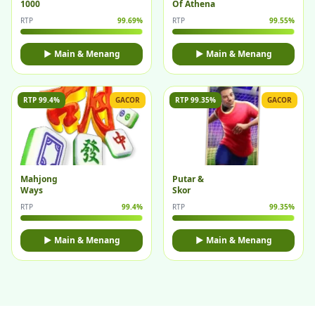
1000
Of Athena
RTP
99.69%
RTP
99.55%
▶ Main & Menang
▶ Main & Menang
RTP 99.4%
GACOR
RTP 99.35%
GACOR
Mahjong
Putar &
Ways
Skor
RTP
99.4%
RTP
99.35%
▶ Main & Menang
▶ Main & Menang