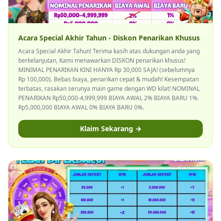
Acara Special Akhir Tahun - Diskon Penarikan Khusus
Acara Special Akhir Tahun! Terima kasih atas dukungan anda yang
berkelanjutan, Kami menawarkan DISKON penarikan khusus!
MINIMAL PENARIKAN KINI HANYA Rp 30,000 SAJA! (sebelumnya
Rp 100,000). Bebas biaya, penarikan cepat & mudah! Kesempatan
terbatas, rasakan serunya main game dengan WD kilat! NOMINAL
PENARIKAN Rp50,000-4,999,999 BIAYA AWAL 2% BIAYA BARU 1%.
Rp5,000,000 BIAYA AWAL 0% BIAYA BARU 0%.
Klaim Sekarang →