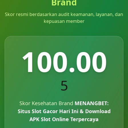
Brand
Skor resmi berdasarkan audit keamanan, layanan, dan
kepuasan member
100.00
5
Skor Kesehatan Brand
MENANGBET:
Situs Slot Gacor Hari Ini & Download
APK Slot Online Terpercaya