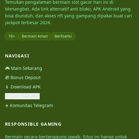
Temukan pengalaman bermain slot gacor hari ini di
Menangbet. Ada link alternatif anti blokir, APK Android yang
bisa diunduh, dan akses H5 yang gampang dipakai buat cari
jackpot terbesar 2024.
18+
Bermain Aman
Berlisensi
NAVIGASI
🎮 Main Sekarang
🎁 Bonus Deposit
📱 Download APK
💬 Live Chat 24/7
✈️ Komunitas Telegram
RESPONSIBLE GAMING
Bermain secara bertanggung jawab. Situs ini hanya untuk