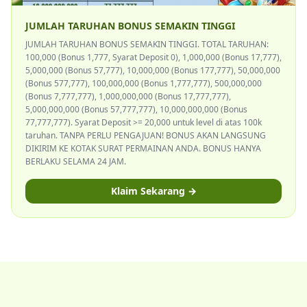
JUMLAH TARUHAN BONUS SEMAKIN TINGGI
JUMLAH TARUHAN BONUS SEMAKIN TINGGI. TOTAL TARUHAN:
100,000 (Bonus 1,777, Syarat Deposit 0), 1,000,000 (Bonus 17,777),
5,000,000 (Bonus 57,777), 10,000,000 (Bonus 177,777), 50,000,000
(Bonus 577,777), 100,000,000 (Bonus 1,777,777), 500,000,000
(Bonus 7,777,777), 1,000,000,000 (Bonus 17,777,777),
5,000,000,000 (Bonus 57,777,777), 10,000,000,000 (Bonus
77,777,777). Syarat Deposit >= 20,000 untuk level di atas 100k
taruhan. TANPA PERLU PENGAJUAN! BONUS AKAN LANGSUNG
DIKIRIM KE KOTAK SURAT PERMAINAN ANDA. BONUS HANYA
BERLAKU SELAMA 24 JAM.
Klaim Sekarang →