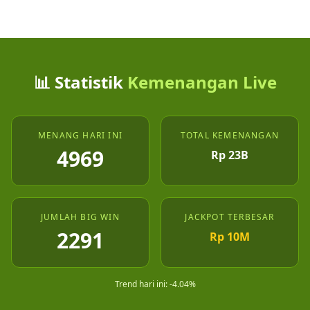
📊 Statistik
Kemenangan Live
MENANG HARI INI
TOTAL KEMENANGAN
4969
Rp 23B
JUMLAH BIG WIN
JACKPOT TERBESAR
2291
Rp 10M
Trend hari ini: -4.04%