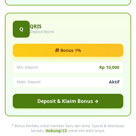
QRIS
Q
Deposit Resmi
🎁 Bonus 1%
Rp 10,000
Min. Deposit
Aktif
Maks. Deposit
Deposit & Klaim Bonus →
* Bonus berlaku untuk member baru dan lama. Syarat & ketentuan
berlaku.
Hubungi CS
untuk info lebih lanjut.