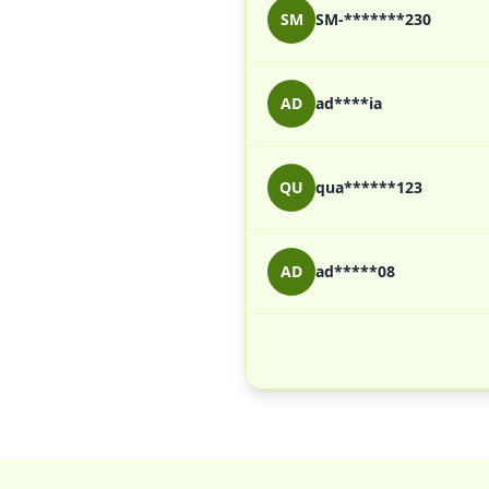
SM
SM-*******230
AD
ad****ia
QU
qua******123
AD
ad*****08