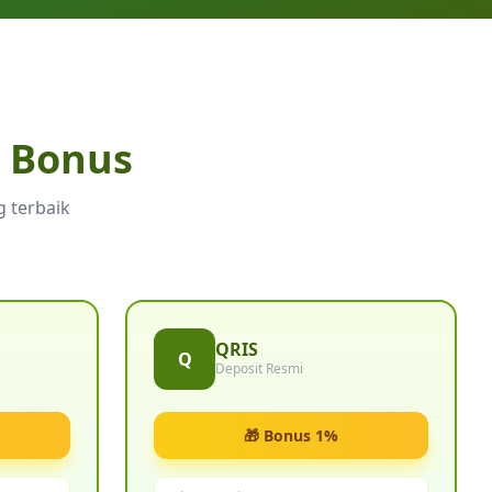
 Bonus
 terbaik
QRIS
Q
Deposit Resmi
🎁 Bonus 1%