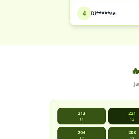
4
Di*****se

J
213
221
11
12
204
208
17
18