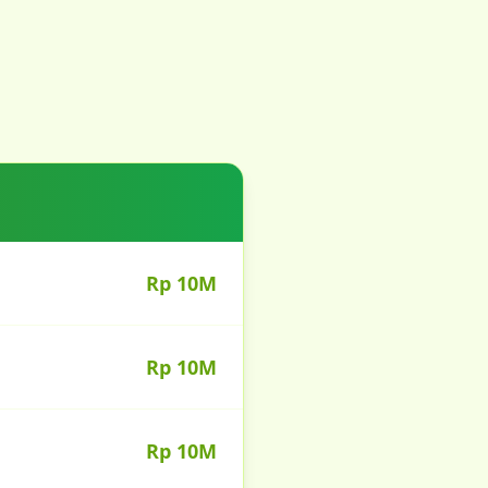
Rp 10M
Rp 10M
Rp 10M