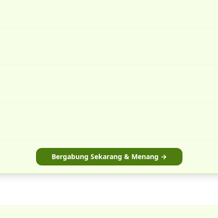
Bergabung Sekarang & Menang →