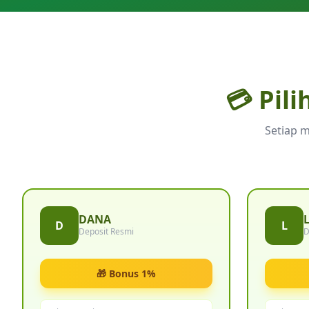
💳 Pil
Setiap 
DANA
D
L
Deposit Resmi
D
🎁 Bonus 1%