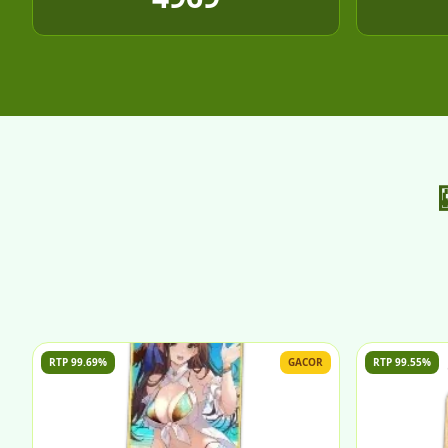
RTP 99.69%
GACOR
RTP 99.55%