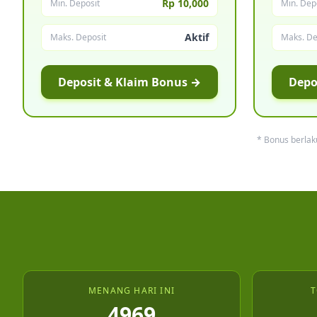
Rp 10,000
Min. Deposit
Min. Dep
Aktif
Maks. Deposit
Maks. De
Deposit & Klaim Bonus →
Depo
* Bonus berlak
MENANG HARI INI
T
4969