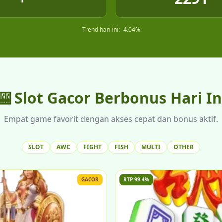
Trend hari ini: -4.04%
🎰 Slot
Gacor
Berbonus Hari In
Empat game favorit dengan akses cepat dan bonus aktif.
SLOT
AWC
FIGHT
FISH
MULTI
OTHER
GACOR
RTP 99.4%