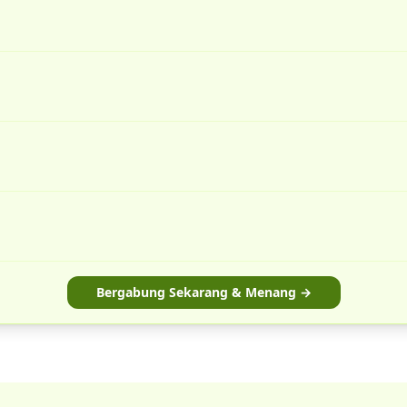
Bergabung Sekarang & Menang →