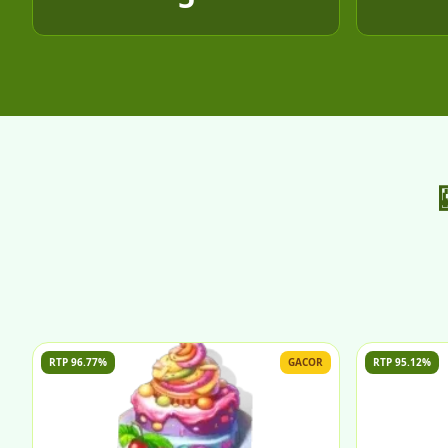
RTP 96.77%
GACOR
RTP 95.12%