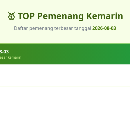
🥇 TOP Pemenang
Kemarin
Daftar pemenang terbesar tanggal
2026-08-03
8-03
esar kemarin