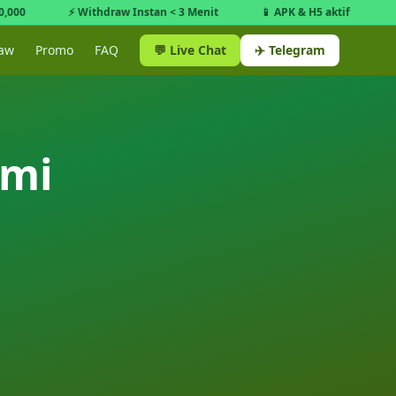
⚡ Withdraw Instan < 3 Menit
📱 APK & H5 aktif
aw
Promo
FAQ
💬 Live Chat
✈️ Telegram
smi