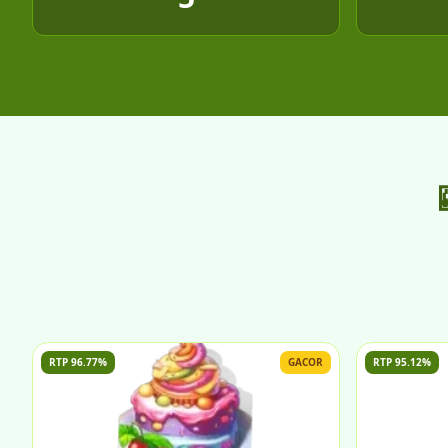
RTP 96.77%
GACOR
RTP 95.12%