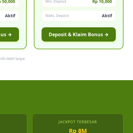
 50,000
Rp 10,000
Min. Deposit
Aktif
Aktif
Maks. Deposit
nus →
Deposit & Klaim Bonus →
nfo lebih lanjut.
JACKPOT TERBESAR
Rp 8M