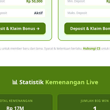
Rp 50,000
Rp
osit
Min. Deposit
Aktif
posit
Maks. Deposit
sit & Klaim Bonus →
Deposit & Klaim Bo
u untuk member baru dan lama. Syarat & ketentuan berlaku.
Hubungi CS
untuk i
📊 Statistik
Kemenangan Live
OTAL KEMENANGAN
JUMLAH BIG WIN
1
Rp 17M