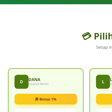
💳 Pil
Setiap 
DANA
D
L
Deposit Resmi
D
🎁 Bonus 1%