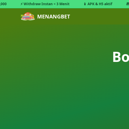
⚡ Withdraw Instan < 3 Menit
📱 APK & H5 aktif
🎁
DAN
MENANGBET
Bo