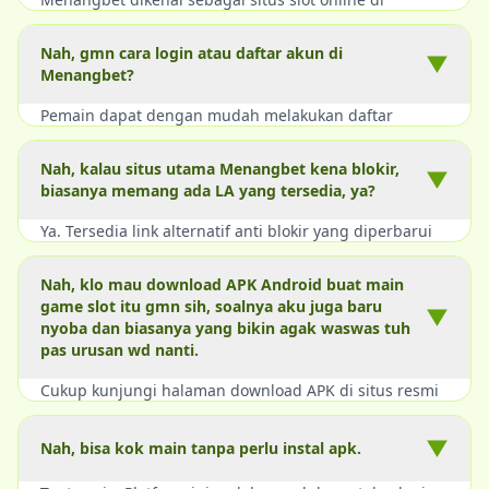
Indonesia dengan banyak pilihan game slot gacor dan
sistem keamanan yang cukup tinggi, jadi jangan cuma
Nah, gmn cara login atau daftar akun di
▼
lihat promonya saja. Bonusnya memang terlihat
Menangbet?
menarik dan layanan pelanggan tersedia 24 jam, tapi
Pemain dapat dengan mudah melakukan daftar
syarat bonus tetap perlu dicek pelan-pelan karena
melalui tombol registrasi di situs resmi. Kalau sudah
respons CS biasanya baru benar-benar terasa saat ada
punya akun, tinggal pakai menu login supaya akses ke
masalah.
Nah, kalau situs utama Menangbet kena blokir,
▼
semua permainan yang tersedia jadi lebih cepat.
biasanya memang ada LA yang tersedia, ya?
Ya. Tersedia link alternatif anti blokir yang diperbarui
tiap hari supaya member tetap bisa masuk ke akun
dan main game favorit tanpa gangguan koneksi
Nah, klo mau download APK Android buat main
internet.
game slot itu gmn sih, soalnya aku juga baru
▼
nyoba dan biasanya yang bikin agak waswas tuh
pas urusan wd nanti.
Cukup kunjungi halaman download APK di situs resmi
Menangbet. Ikuti panduan instalasi untuk perangkat
Android Anda, agar pengalaman bermain jauh lebih
▼
Nah, bisa kok main tanpa perlu instal apk.
lancar dan responsif dibandingkan browser.