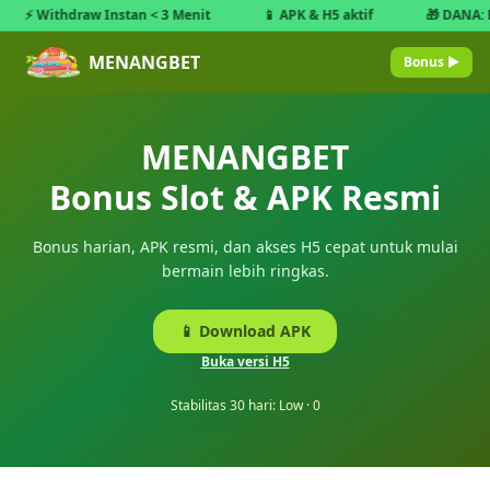
Withdraw Instan < 3 Menit
📱 APK & H5 aktif
🎁
DANA
: Bonus
MENANGBET
Bonus ▶
MENANGBET
Bonus Slot & APK Resmi
Bonus harian, APK resmi, dan akses H5 cepat untuk mulai
bermain lebih ringkas.
📱 Download APK
Buka versi H5
Stabilitas 30 hari: Low · 0