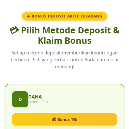
🔥 BONUS DEPOSIT AKTIF SEKARANG
💳 Pilih Metode
Deposit
&
Klaim Bonus
Setiap metode deposit memberikan keuntungan
berbeda. Pilih yang terbaik untuk Anda dan mulai
menang!
DANA
D
Deposit Resmi
🎁 Bonus 1%