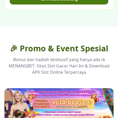
🎉 Promo &
Event
Spesial
Bonus dan hadiah eksklusif yang hanya ada di
MENANGBET: Situs Slot Gacor Hari Ini & Download
APK Slot Online Terpercaya