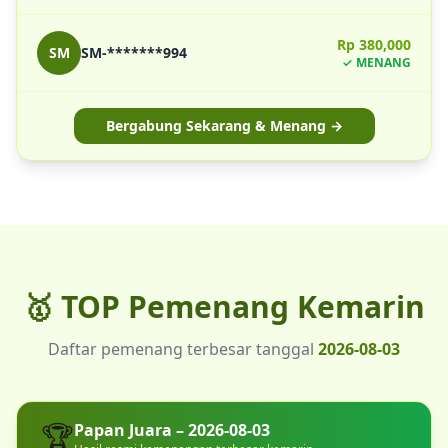
Rp 380,000
SM
SM-*******994
✓ MENANG
Bergabung Sekarang & Menang →
🥇 TOP Pemenang
Kemarin
Daftar pemenang terbesar tanggal
2026-08-03
🏆
Papan Juara – 2026-08-03