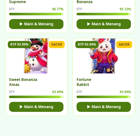
Supreme
Bonanza
RTP
96.77%
RTP
95.12%
▶ Main & Menang
▶ Main & Menang
RTP 93.99%
GACOR
RTP 93.99%
GACOR
Sweet Bonanza
Fortune
Xmas
Rabbit
RTP
93.99%
RTP
93.99%
▶ Main & Menang
▶ Main & Menang