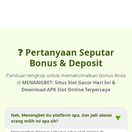
❓ Pertanyaan Seputar
Bonus & Deposit
Panduan lengkap untuk memaksimalkan bonus Anda
di
MENANGBET: Situs Slot Gacor Hari Ini &
Download APK Slot Online Terpercaya
Nah, Menangbet itu platform apa, dan jadi alasan
▼
orang milih ini apa sih?
Menangbet dikenal sebagai situs slot online di