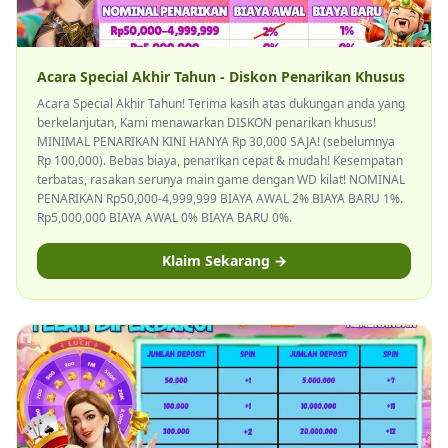
Acara Special Akhir Tahun - Diskon Penarikan Khusus
Acara Special Akhir Tahun! Terima kasih atas dukungan anda yang
berkelanjutan, Kami menawarkan DISKON penarikan khusus!
MINIMAL PENARIKAN KINI HANYA Rp 30,000 SAJA! (sebelumnya
Rp 100,000). Bebas biaya, penarikan cepat & mudah! Kesempatan
terbatas, rasakan serunya main game dengan WD kilat! NOMINAL
PENARIKAN Rp50,000-4,999,999 BIAYA AWAL 2% BIAYA BARU 1%.
Rp5,000,000 BIAYA AWAL 0% BIAYA BARU 0%.
Klaim Sekarang →