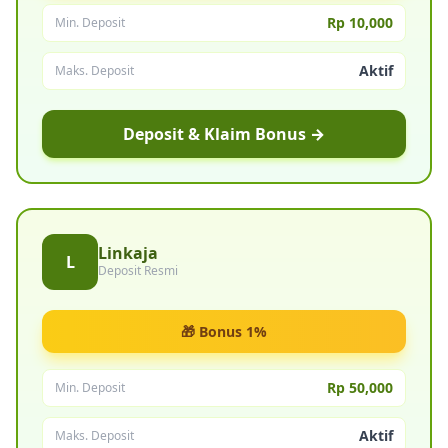
Rp 10,000
Min. Deposit
Aktif
Maks. Deposit
Deposit & Klaim Bonus →
Linkaja
L
Deposit Resmi
🎁 Bonus 1%
Rp 50,000
Min. Deposit
Aktif
Maks. Deposit