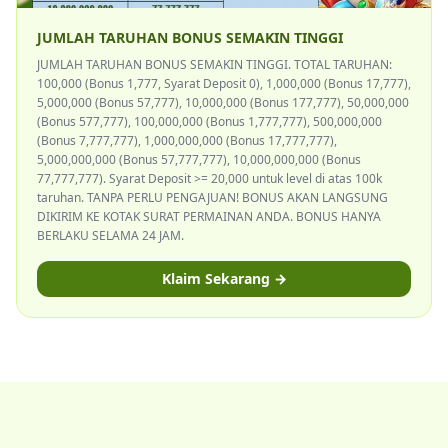
JUMLAH TARUHAN BONUS SEMAKIN TINGGI
JUMLAH TARUHAN BONUS SEMAKIN TINGGI. TOTAL TARUHAN:
100,000 (Bonus 1,777, Syarat Deposit 0), 1,000,000 (Bonus 17,777),
5,000,000 (Bonus 57,777), 10,000,000 (Bonus 177,777), 50,000,000
(Bonus 577,777), 100,000,000 (Bonus 1,777,777), 500,000,000
(Bonus 7,777,777), 1,000,000,000 (Bonus 17,777,777),
5,000,000,000 (Bonus 57,777,777), 10,000,000,000 (Bonus
77,777,777). Syarat Deposit >= 20,000 untuk level di atas 100k
taruhan. TANPA PERLU PENGAJUAN! BONUS AKAN LANGSUNG
DIKIRIM KE KOTAK SURAT PERMAINAN ANDA. BONUS HANYA
BERLAKU SELAMA 24 JAM.
Klaim Sekarang →