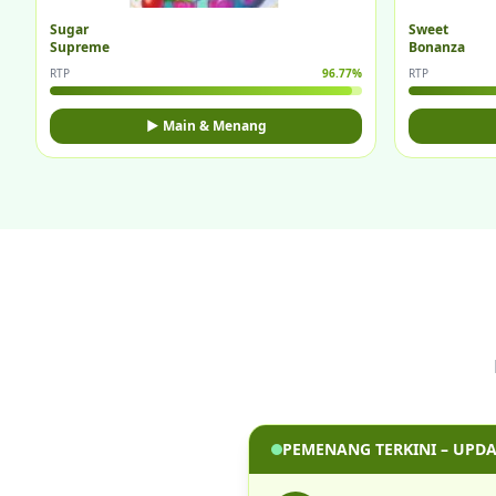
Sugar
Sweet
Supreme
Bonanza
RTP
96.77%
RTP
▶ Main & Menang
PEMENANG TERKINI – UPDA