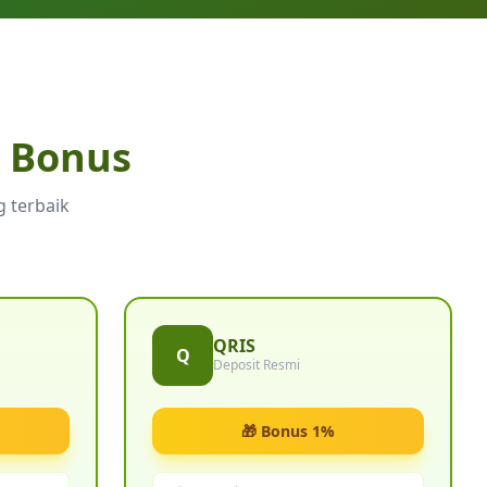
 Bonus
 terbaik
QRIS
Q
Deposit Resmi
🎁 Bonus 1%