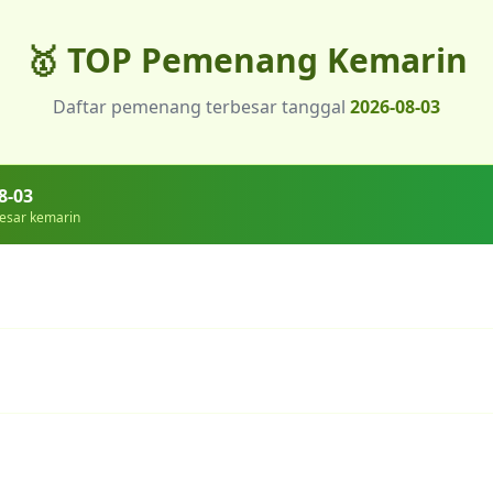
🥇 TOP Pemenang
Kemarin
Daftar pemenang terbesar tanggal
2026-08-03
8-03
esar kemarin