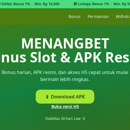
: Bonus 1% · Min. Rp 10,000
🎁
Linkaja
: Bonus 1% · Min. Rp 50,000
Bonus
Permainan
Withdr
MENANGBET
nus Slot & APK Re
Bonus harian, APK resmi, dan akses H5 cepat untuk mulai
bermain lebih ringkas.
📱 Download APK
Buka versi H5
Stabilitas 30 hari: Low · 0