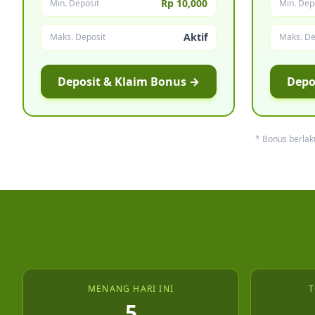
Rp 10,000
Min. Deposit
Min. Dep
Aktif
Maks. Deposit
Maks. De
Deposit & Klaim Bonus →
Depo
* Bonus berlak
MENANG HARI INI
T
5