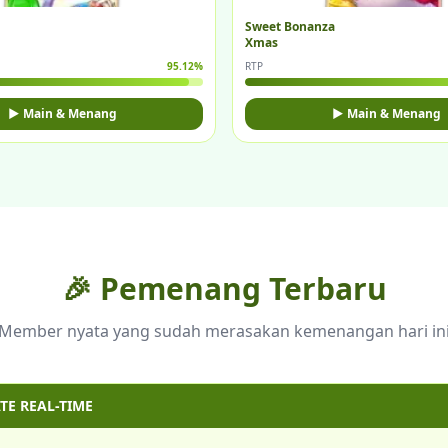
Sweet Bonanza
Xmas
95.12%
RTP
▶ Main & Menang
▶ Main & Menang
🎉 Pemenang
Terbaru
Member nyata yang sudah merasakan kemenangan hari in
TE REAL-TIME