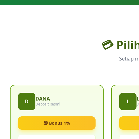
💳 Pil
Setiap 
DANA
D
L
Deposit Resmi
D
🎁 Bonus 1%