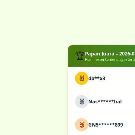
🏆
Papan Juara – 2026-0
Hasil resmi kemenangan terb
🥇
db**x3
🥈
Nas******hal
🥉
GN5******899