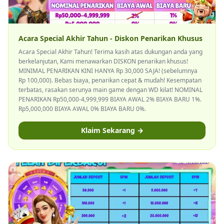
Acara Special Akhir Tahun - Diskon Penarikan Khusus
Acara Special Akhir Tahun! Terima kasih atas dukungan anda yang
berkelanjutan, Kami menawarkan DISKON penarikan khusus!
MINIMAL PENARIKAN KINI HANYA Rp 30,000 SAJA! (sebelumnya
Rp 100,000). Bebas biaya, penarikan cepat & mudah! Kesempatan
terbatas, rasakan serunya main game dengan WD kilat! NOMINAL
PENARIKAN Rp50,000-4,999,999 BIAYA AWAL 2% BIAYA BARU 1%.
Rp5,000,000 BIAYA AWAL 0% BIAYA BARU 0%.
Klaim Sekarang →