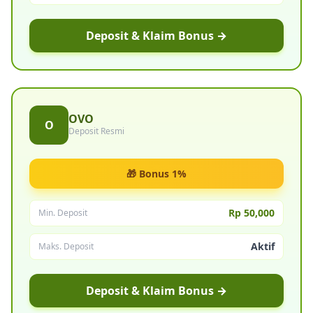
Deposit & Klaim Bonus →
OVO
O
Deposit Resmi
🎁 Bonus 1%
Rp 50,000
Min. Deposit
Aktif
Maks. Deposit
Deposit & Klaim Bonus →