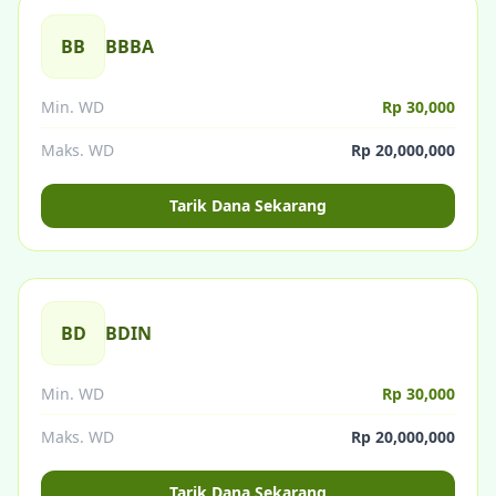
BB
BBBA
Min. WD
Rp 30,000
Maks. WD
Rp 20,000,000
Tarik Dana Sekarang
BD
BDIN
Min. WD
Rp 30,000
Maks. WD
Rp 20,000,000
Tarik Dana Sekarang