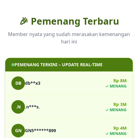
🎉 Pemenang
Terbaru
Member nyata yang sudah merasakan kemenangan
hari ini
PEMENANG TERKINI – UPDATE REAL-TIME
Rp 8M
DB
db**x3
✓ MENANG
Rp 3M
.N
.n***s.
✓ MENANG
Rp 4M
GN
GN5******899
✓ MENANG