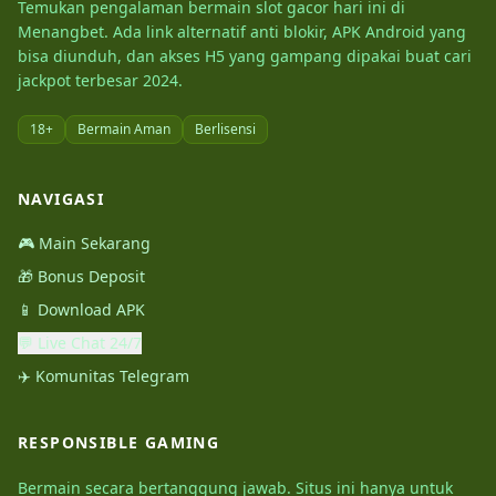
Temukan pengalaman bermain slot gacor hari ini di
Menangbet. Ada link alternatif anti blokir, APK Android yang
bisa diunduh, dan akses H5 yang gampang dipakai buat cari
jackpot terbesar 2024.
18+
Bermain Aman
Berlisensi
NAVIGASI
🎮 Main Sekarang
🎁 Bonus Deposit
📱 Download APK
💬 Live Chat 24/7
✈️ Komunitas Telegram
RESPONSIBLE GAMING
Bermain secara bertanggung jawab. Situs ini hanya untuk