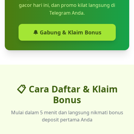
gacor hari ini, dan promo kilat langsung di
Telegram Anda.
🔔 Gabung & Klaim Bonus
📋 Cara
Daftar & Klaim
Bonus
Mulai dalam 5 menit dan langsung nikmati bonus
deposit pertama Anda