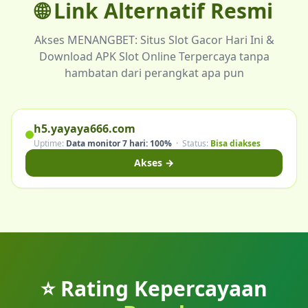
🌐 Link Alternatif
Resmi
Akses MENANGBET: Situs Slot Gacor Hari Ini &
Download APK Slot Online Terpercaya tanpa
hambatan dari perangkat apa pun
h5.yayaya666.com
Uptime:
Data monitor 7 hari: 100%
· Status:
Bisa diakses
Akses →
⭐ Rating Kepercayaan