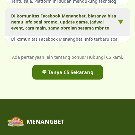
Tentu saja. Platform ini sudah mendukung teknologi
H5, jadi pemain bisa langsung main lewat browser
ponsel (Mobile Web) tanpa perlu download atau instal
Di komunitas Facebook Menangbet, biasanya bisa
▼
aplikasi tambahan.
nemu info soal promo, update game, jadwal
event, cara main, sama obrolan sesama mbr to.
Di komunitas Facebook Menangbet. Info terbaru soal
bocoran slot gacor hari ini, jadwal event jackpot, dan
promo bonus khusus buat member setia memang ada,
Ada pertanyaan lain tentang bonus? Hubungi CS kami.
tapi bagian syarat bonusnya tetap harus dicek pelan-
pelan dulu.
💬 Tanya CS Sekarang
MENANGBET