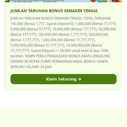
JUMLAH TARUHAN BONUS SEMAKIN TINGGI
JUMLAH TARUHAN BONUS SEMAKIN TINGGI. TOTAL TARUHAN:
100,000 (Bonus 1,777, Syarat Deposit 0), 1,000,000 (Bonus 17,777),
5,000,000 (Bonus 57,777), 10,000,000 (Bonus 177,777), 50,000,000
(Bonus 577,777), 100,000,000 (Bonus 1,777,777), 500,000,000
(Bonus 7,777,777), 1,000,000,000 (Bonus 17,777,777),
5,000,000,000 (Bonus 57,777,777), 10,000,000,000 (Bonus
77,777,777). Syarat Deposit >= 20,000 untuk level di atas 100k
taruhan. TANPA PERLU PENGAJUAN! BONUS AKAN LANGSUNG
DIKIRIM KE KOTAK SURAT PERMAINAN ANDA. BONUS HANYA
BERLAKU SELAMA 24 JAM.
Klaim Sekarang →