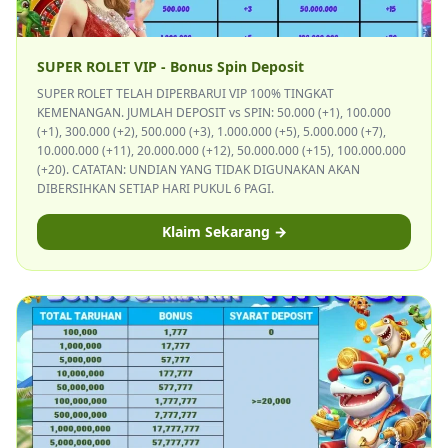
SUPER ROLET VIP - Bonus Spin Deposit
SUPER ROLET TELAH DIPERBARUI VIP 100% TINGKAT
KEMENANGAN. JUMLAH DEPOSIT vs SPIN: 50.000 (+1), 100.000
(+1), 300.000 (+2), 500.000 (+3), 1.000.000 (+5), 5.000.000 (+7),
10.000.000 (+11), 20.000.000 (+12), 50.000.000 (+15), 100.000.000
(+20). CATATAN: UNDIAN YANG TIDAK DIGUNAKAN AKAN
DIBERSIHKAN SETIAP HARI PUKUL 6 PAGI.
Klaim Sekarang →