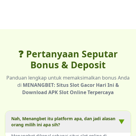
❓ Pertanyaan Seputar
Bonus & Deposit
Panduan lengkap untuk memaksimalkan bonus Anda
di
MENANGBET: Situs Slot Gacor Hari Ini &
Download APK Slot Online Terpercaya
Nah, Menangbet itu platform apa, dan jadi alasan
▼
orang milih ini apa sih?
Menangbet dikenal sebagai situs slot online di