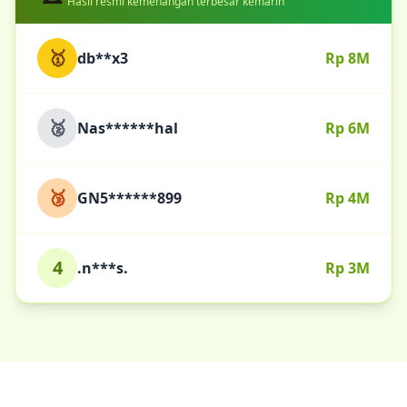
Hasil resmi kemenangan terbesar kemarin
🥇
db**x3
Rp 8M
🥈
Nas******hal
Rp 6M
🥉
GN5******899
Rp 4M
4
.n***s.
Rp 3M