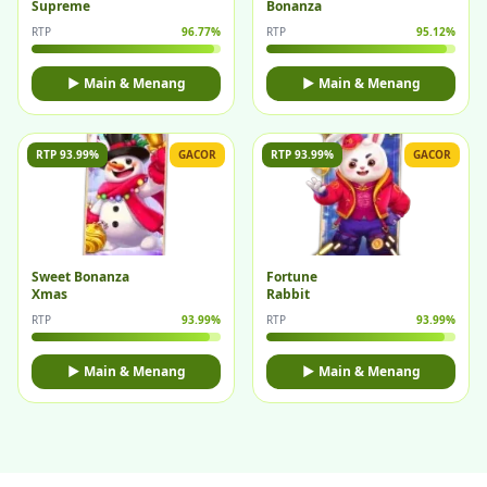
Supreme
Bonanza
RTP
96.77%
RTP
95.12%
▶ Main & Menang
▶ Main & Menang
RTP 93.99%
GACOR
RTP 93.99%
GACOR
Sweet Bonanza
Fortune
Xmas
Rabbit
RTP
93.99%
RTP
93.99%
▶ Main & Menang
▶ Main & Menang