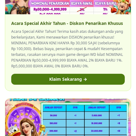
Acara Special Akhir Tahun - Diskon Penarikan Khusus
Acara Special Akhir Tahun! Terima kasih atas dukungan anda yang
berkelanjutan, Kami menawarkan DISKON penarikan khusus!
MINIMAL PENARIKAN KINI HANYA Rp 30,000 SAJA! (sebelumnya
Rp 100,000). Bebas biaya, penarikan cepat & mudah! Kesempatan
terbatas, rasakan serunya main game dengan WD kilat! NOMINAL
PENARIKAN Rp50,000-4,999,999 BIAYA AWAL 2% BIAYA BARU 1%.
Rp5,000,000 BIAYA AWAL 0% BIAYA BARU 0%.
Klaim Sekarang →