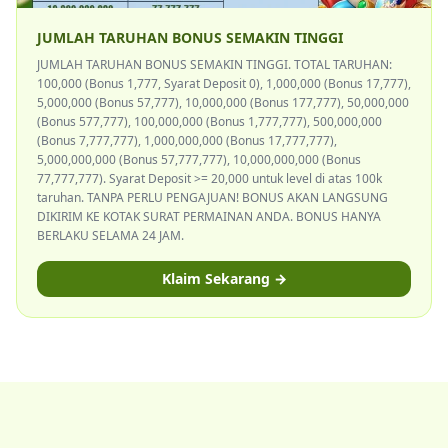
JUMLAH TARUHAN BONUS SEMAKIN TINGGI
JUMLAH TARUHAN BONUS SEMAKIN TINGGI. TOTAL TARUHAN:
100,000 (Bonus 1,777, Syarat Deposit 0), 1,000,000 (Bonus 17,777),
5,000,000 (Bonus 57,777), 10,000,000 (Bonus 177,777), 50,000,000
(Bonus 577,777), 100,000,000 (Bonus 1,777,777), 500,000,000
(Bonus 7,777,777), 1,000,000,000 (Bonus 17,777,777),
5,000,000,000 (Bonus 57,777,777), 10,000,000,000 (Bonus
77,777,777). Syarat Deposit >= 20,000 untuk level di atas 100k
taruhan. TANPA PERLU PENGAJUAN! BONUS AKAN LANGSUNG
DIKIRIM KE KOTAK SURAT PERMAINAN ANDA. BONUS HANYA
BERLAKU SELAMA 24 JAM.
Klaim Sekarang →