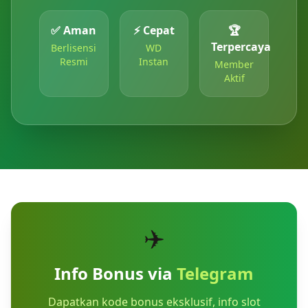
✅ Aman
⚡ Cepat
🏆
Terpercaya
Berlisensi
WD
Resmi
Instan
Member
Aktif
✈️
Info Bonus via
Telegram
Dapatkan kode bonus eksklusif, info slot