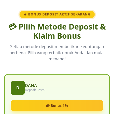
🔥 BONUS DEPOSIT AKTIF SEKARANG
💳 Pilih Metode
Deposit
&
Klaim Bonus
Setiap metode deposit memberikan keuntungan
berbeda. Pilih yang terbaik untuk Anda dan mulai
menang!
DANA
D
Deposit Resmi
🎁 Bonus 1%