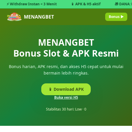
Withdraw Instan < 3 Menit
📱 APK & H5 aktif
🎁
DANA
: Bonus
MENANGBET
Bonus ▶
MENANGBET
Bonus Slot & APK Resmi
Bonus harian, APK resmi, dan akses H5 cepat untuk mulai
bermain lebih ringkas.
📱 Download APK
Buka versi H5
Stabilitas 30 hari: Low · 0