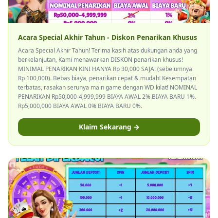
Acara Special Akhir Tahun - Diskon Penarikan Khusus
Acara Special Akhir Tahun! Terima kasih atas dukungan anda yang
berkelanjutan, Kami menawarkan DISKON penarikan khusus!
MINIMAL PENARIKAN KINI HANYA Rp 30,000 SAJA! (sebelumnya
Rp 100,000). Bebas biaya, penarikan cepat & mudah! Kesempatan
terbatas, rasakan serunya main game dengan WD kilat! NOMINAL
PENARIKAN Rp50,000-4,999,999 BIAYA AWAL 2% BIAYA BARU 1%.
Rp5,000,000 BIAYA AWAL 0% BIAYA BARU 0%.
Klaim Sekarang →