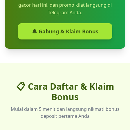
gacor hari ini, dan promo kilat langsung di
Telegram Anda.
🔔 Gabung & Klaim Bonus
📋 Cara
Daftar & Klaim
Bonus
Mulai dalam 5 menit dan langsung nikmati bonus
deposit pertama Anda