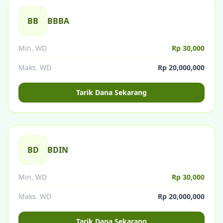
BB
BBBA
Min. WD
Rp 30,000
Maks. WD
Rp 20,000,000
Tarik Dana Sekarang
BD
BDIN
Min. WD
Rp 30,000
Maks. WD
Rp 20,000,000
Tarik Dana Sekarang