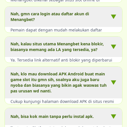
Indonesia dengan banyak pilihan game slot gacor dan
sistem keamanan yang cukup tinggi, jadi jangan cuma
Nah, gmn cara login atau daftar akun di
▼
lihat promonya saja. Bonusnya memang terlihat
Menangbet?
menarik dan layanan pelanggan tersedia 24 jam, tapi
Pemain dapat dengan mudah melakukan daftar
syarat bonus tetap perlu dicek pelan-pelan karena
melalui tombol registrasi di situs resmi. Kalau sudah
respons CS biasanya baru benar-benar terasa saat ada
punya akun, tinggal pakai menu login supaya akses ke
masalah.
Nah, kalau situs utama Menangbet kena blokir,
▼
semua permainan yang tersedia jadi lebih cepat.
biasanya memang ada LA yang tersedia, ya?
Ya. Tersedia link alternatif anti blokir yang diperbarui
tiap hari supaya member tetap bisa masuk ke akun
dan main game favorit tanpa gangguan koneksi
Nah, klo mau download APK Android buat main
internet.
game slot itu gmn sih, soalnya aku juga baru
▼
nyoba dan biasanya yang bikin agak waswas tuh
pas urusan wd nanti.
Cukup kunjungi halaman download APK di situs resmi
Menangbet. Ikuti panduan instalasi untuk perangkat
Android Anda, agar pengalaman bermain jauh lebih
▼
Nah, bisa kok main tanpa perlu instal apk.
lancar dan responsif dibandingkan browser.