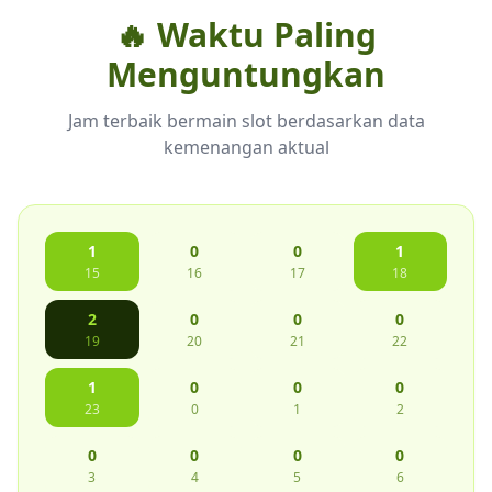
🔥 Waktu Paling
Menguntungkan
Jam terbaik bermain slot berdasarkan data
kemenangan aktual
1
0
0
1
15
16
17
18
2
0
0
0
19
20
21
22
1
0
0
0
23
0
1
2
0
0
0
0
3
4
5
6