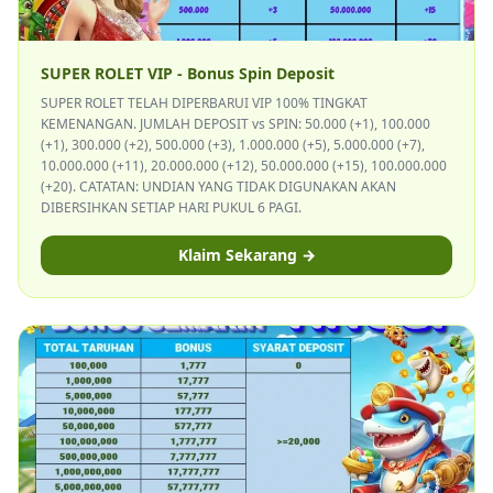
SUPER ROLET VIP - Bonus Spin Deposit
SUPER ROLET TELAH DIPERBARUI VIP 100% TINGKAT
KEMENANGAN. JUMLAH DEPOSIT vs SPIN: 50.000 (+1), 100.000
(+1), 300.000 (+2), 500.000 (+3), 1.000.000 (+5), 5.000.000 (+7),
10.000.000 (+11), 20.000.000 (+12), 50.000.000 (+15), 100.000.000
(+20). CATATAN: UNDIAN YANG TIDAK DIGUNAKAN AKAN
DIBERSIHKAN SETIAP HARI PUKUL 6 PAGI.
Klaim Sekarang →