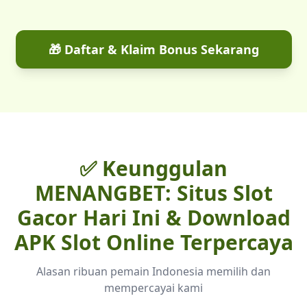
🎁 Daftar & Klaim Bonus Sekarang
✅ Keunggulan
MENANGBET: Situs Slot
Gacor Hari Ini & Download
APK Slot Online Terpercaya
Alasan ribuan pemain Indonesia memilih dan
mempercayai kami