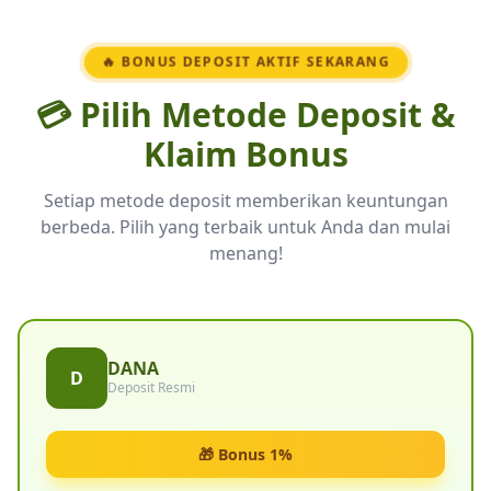
🔥 BONUS DEPOSIT AKTIF SEKARANG
💳 Pilih Metode
Deposit
&
Klaim Bonus
Setiap metode deposit memberikan keuntungan
berbeda. Pilih yang terbaik untuk Anda dan mulai
menang!
DANA
D
Deposit Resmi
🎁 Bonus 1%