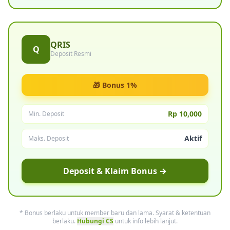
QRIS
Q
Deposit Resmi
🎁 Bonus 1%
Rp 10,000
Min. Deposit
Aktif
Maks. Deposit
Deposit & Klaim Bonus →
* Bonus berlaku untuk member baru dan lama. Syarat & ketentuan
berlaku.
Hubungi CS
untuk info lebih lanjut.