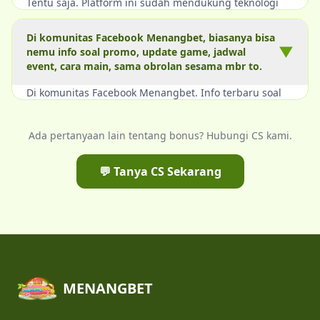
Tentu saja. Platform ini sudah mendukung teknologi
H5, jadi pemain bisa langsung main lewat browser
ponsel (Mobile Web) tanpa perlu download atau instal
Di komunitas Facebook Menangbet, biasanya bisa
▼
aplikasi tambahan.
nemu info soal promo, update game, jadwal
event, cara main, sama obrolan sesama mbr to.
Di komunitas Facebook Menangbet. Info terbaru soal
bocoran slot gacor hari ini, jadwal event jackpot, dan
promo bonus khusus buat member setia memang ada,
Ada pertanyaan lain tentang bonus? Hubungi CS kami.
tapi bagian syarat bonusnya tetap harus dicek pelan-
pelan dulu.
💬 Tanya CS Sekarang
MENANGBET