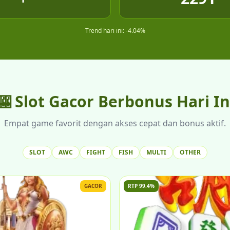
Trend hari ini: -4.04%
🎰 Slot
Gacor
Berbonus Hari In
Empat game favorit dengan akses cepat dan bonus aktif.
SLOT
AWC
FIGHT
FISH
MULTI
OTHER
GACOR
RTP 99.4%