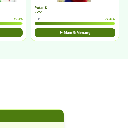
Putar &
Skor
99.4%
RTP
99.35%
▶ Main & Menang
i