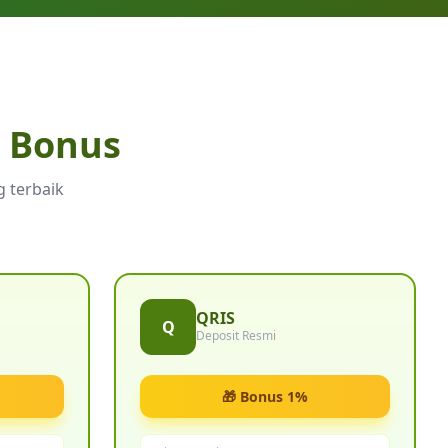
 Bonus
 terbaik
QRIS
Q
Deposit Resmi
🎁 Bonus 1%