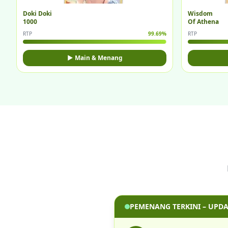
Doki Doki
Wisdom
1000
Of Athena
RTP
99.69%
RTP
▶ Main & Menang
PEMENANG TERKINI – UPDA