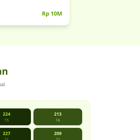
Rp 10M
an
al
224
213
15
16
227
209
21
22