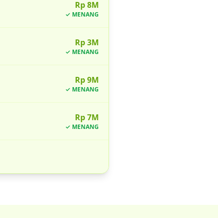
Rp 8M
✓ MENANG
Rp 3M
✓ MENANG
Rp 9M
✓ MENANG
Rp 7M
✓ MENANG