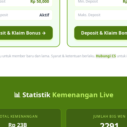
Rp 50,000
Rp
osit
Min. Deposit
Aktif
posit
Maks. Deposit
sit & Klaim Bonus →
Deposit & Klaim Bo
u untuk member baru dan lama. Syarat & ketentuan berlaku.
Hubungi CS
untuk i
📊 Statistik
Kemenangan Live
OTAL KEMENANGAN
JUMLAH BIG WIN
2291
Rp 23B