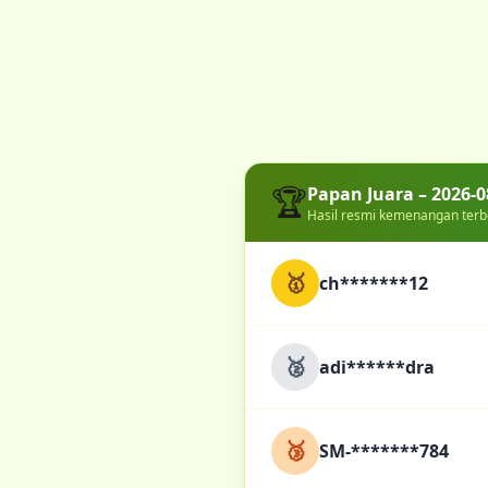
🏆
Papan Juara – 2026-0
Hasil resmi kemenangan terb
🥇
ch*******12
🥈
adi******dra
🥉
SM-*******784