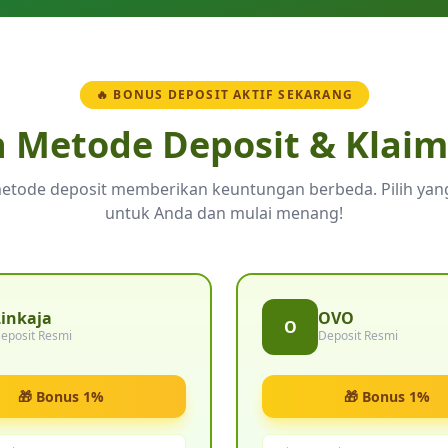
🔥 BONUS DEPOSIT AKTIF SEKARANG
ih Metode
Deposit
& Klaim
metode deposit memberikan keuntungan berbeda. Pilih yang
untuk Anda dan mulai menang!
Linkaja
OVO
O
eposit Resmi
Deposit Resmi
🎁 Bonus 1%
🎁 Bonus 1%