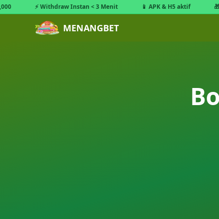
⚡ Withdraw Instan < 3 Menit
📱 APK & H5 aktif
🎁
DAN
MENANGBET
Bo