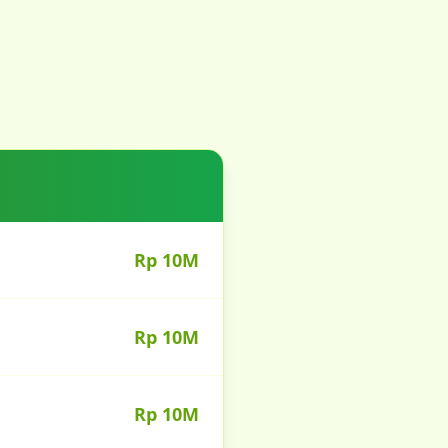
Rp 10M
Rp 10M
Rp 10M