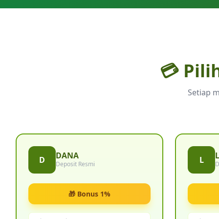
💳 Pil
Setiap 
DANA
D
L
Deposit Resmi
D
🎁 Bonus 1%