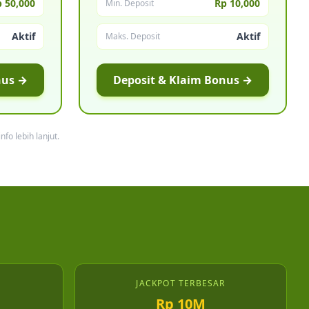
 50,000
Rp 10,000
Min. Deposit
Aktif
Aktif
Maks. Deposit
nus →
Deposit & Klaim Bonus →
nfo lebih lanjut.
JACKPOT TERBESAR
Rp 10M