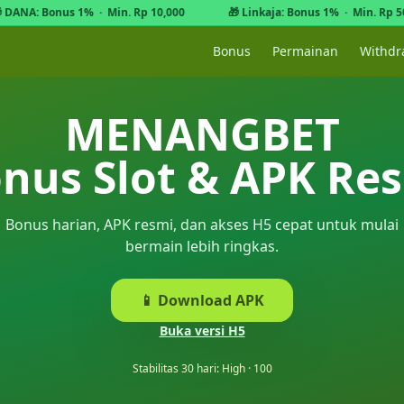
A
: Bonus 1% · Min. Rp 10,000
🎁
Linkaja
: Bonus 1% · Min. Rp 50,000
Bonus
Permainan
Withdr
MENANGBET
nus Slot & APK Re
Bonus harian, APK resmi, dan akses H5 cepat untuk mulai
bermain lebih ringkas.
📱 Download APK
Buka versi H5
Stabilitas 30 hari: High · 100