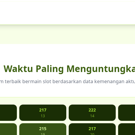
 Waktu Paling
Menguntungk
am terbaik bermain slot berdasarkan data kemenangan aktu
217
222
13
14
215
217
19
20