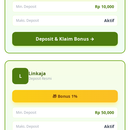
Rp 10,000
Min. Deposit
Aktif
Maks. Deposit
Deposit & Klaim Bonus →
Linkaja
L
Deposit Resmi
🎁 Bonus 1%
Rp 50,000
Min. Deposit
Aktif
Maks. Deposit