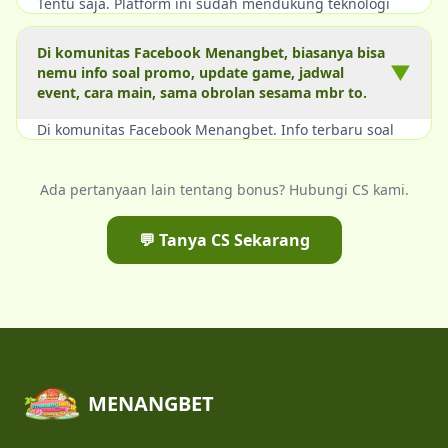
Tentu saja. Platform ini sudah mendukung teknologi
H5, jadi pemain bisa langsung main lewat browser
ponsel (Mobile Web) tanpa perlu download atau instal
Di komunitas Facebook Menangbet, biasanya bisa
▼
aplikasi tambahan.
nemu info soal promo, update game, jadwal
event, cara main, sama obrolan sesama mbr to.
Di komunitas Facebook Menangbet. Info terbaru soal
bocoran slot gacor hari ini, jadwal event jackpot, dan
promo bonus khusus buat member setia memang ada,
Ada pertanyaan lain tentang bonus? Hubungi CS kami.
tapi bagian syarat bonusnya tetap harus dicek pelan-
pelan dulu.
💬 Tanya CS Sekarang
MENANGBET