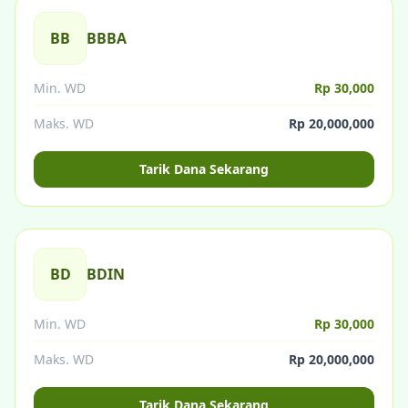
BB
BBBA
Min. WD
Rp 30,000
Maks. WD
Rp 20,000,000
Tarik Dana Sekarang
BD
BDIN
Min. WD
Rp 30,000
Maks. WD
Rp 20,000,000
Tarik Dana Sekarang