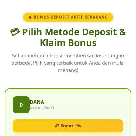
🔥 BONUS DEPOSIT AKTIF SEKARANG
💳 Pilih Metode
Deposit
&
Klaim Bonus
Setiap metode deposit memberikan keuntungan
berbeda. Pilih yang terbaik untuk Anda dan mulai
menang!
DANA
D
Deposit Resmi
🎁 Bonus 1%