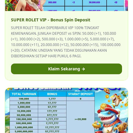
SUPER ROLET VIP - Bonus Spin Deposit
SUPER ROLET TELAH DIPERBARUI VIP 100% TINGKAT
KEMENANGAN. JUMLAH DEPOSIT vs SPIN: 50.000 (+1), 100.000
(+1), 300.000 (+2), 500.000 (+3), 1.000.000 (+5), 5.000.000 (+7),
10.000.000 (+11), 20.000.000 (+12), 50.000.000 (+15), 100.000.000
(+20). CATATAN: UNDIAN YANG TIDAK DIGUNAKAN AKAN
DIBERSIHKAN SETIAP HARI PUKUL 6 PAGI.
Klaim Sekarang →