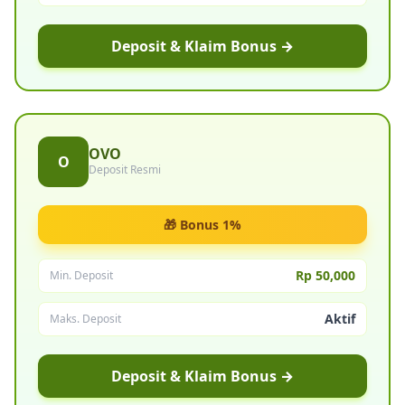
Deposit & Klaim Bonus →
OVO
O
Deposit Resmi
🎁 Bonus 1%
Rp 50,000
Min. Deposit
Aktif
Maks. Deposit
Deposit & Klaim Bonus →