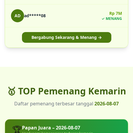
Rp 7M
AD
ad*****08
✓ MENANG
Bergabung Sekarang & Menang →
🥇 TOP Pemenang
Kemarin
Daftar pemenang terbesar tanggal
2026-08-07
🏆
Papan Juara – 2026-08-07