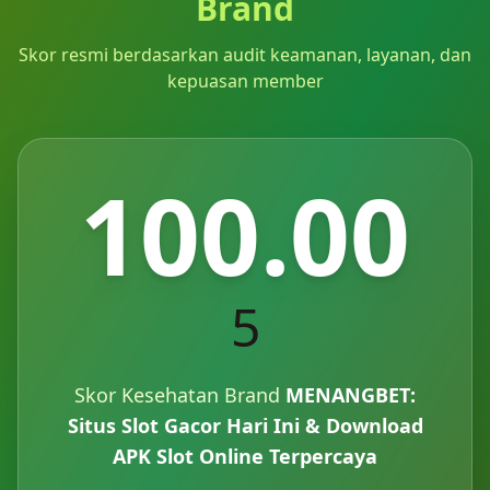
Brand
Skor resmi berdasarkan audit keamanan, layanan, dan
kepuasan member
100.00
5
Skor Kesehatan Brand
MENANGBET:
Situs Slot Gacor Hari Ini & Download
APK Slot Online Terpercaya