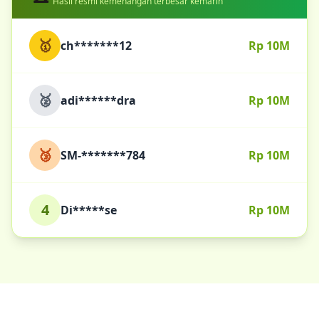
Hasil resmi kemenangan terbesar kemarin
🥇
ch*******12
Rp 10M
🥈
adi******dra
Rp 10M
🥉
SM-*******784
Rp 10M
4
Di*****se
Rp 10M