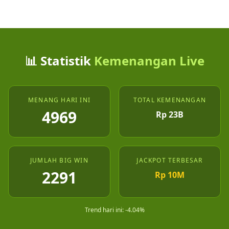
📊 Statistik
Kemenangan Live
MENANG HARI INI
TOTAL KEMENANGAN
4969
Rp 23B
JUMLAH BIG WIN
JACKPOT TERBESAR
2291
Rp 10M
Trend hari ini: -4.04%