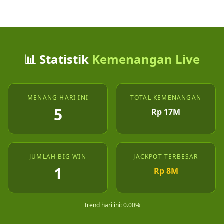
📊 Statistik
Kemenangan Live
MENANG HARI INI
TOTAL KEMENANGAN
5
Rp 17M
JUMLAH BIG WIN
JACKPOT TERBESAR
1
Rp 8M
Trend hari ini: 0.00%