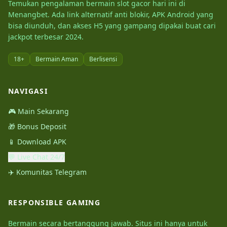
Temukan pengalaman bermain slot gacor hari ini di
Menangbet. Ada link alternatif anti blokir, APK Android yang
bisa diunduh, dan akses H5 yang gampang dipakai buat cari
jackpot terbesar 2024.
18+
Bermain Aman
Berlisensi
NAVIGASI
🎮 Main Sekarang
🎁 Bonus Deposit
📱 Download APK
💬 Live Chat 24/7
✈️ Komunitas Telegram
RESPONSIBLE GAMING
Bermain secara bertanggung jawab. Situs ini hanya untuk