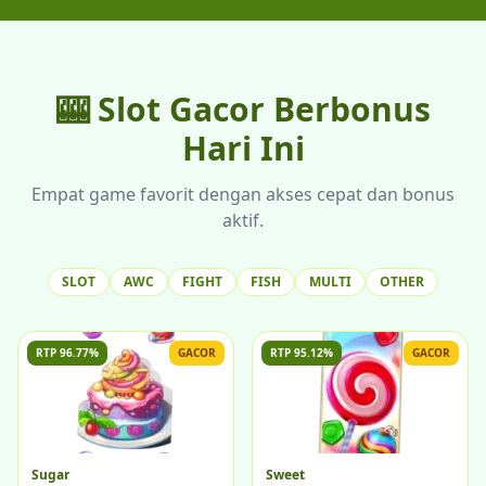
🎰 Slot
Gacor
Berbonus
Hari Ini
Empat game favorit dengan akses cepat dan bonus
aktif.
SLOT
AWC
FIGHT
FISH
MULTI
OTHER
RTP 96.77%
GACOR
RTP 95.12%
GACOR
Sugar
Sweet