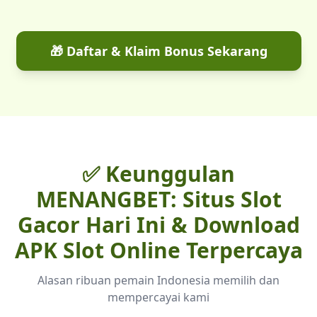
🎁 Daftar & Klaim Bonus Sekarang
✅ Keunggulan
MENANGBET: Situs Slot
Gacor Hari Ini & Download
APK Slot Online Terpercaya
Alasan ribuan pemain Indonesia memilih dan
mempercayai kami