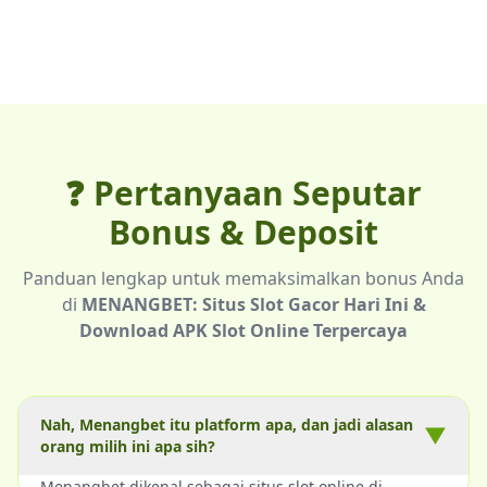
❓ Pertanyaan Seputar
Bonus & Deposit
Panduan lengkap untuk memaksimalkan bonus Anda
di
MENANGBET: Situs Slot Gacor Hari Ini &
Download APK Slot Online Terpercaya
Nah, Menangbet itu platform apa, dan jadi alasan
▼
orang milih ini apa sih?
Menangbet dikenal sebagai situs slot online di