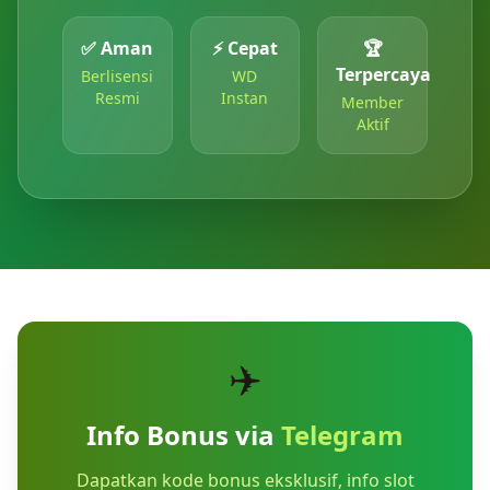
✅ Aman
⚡ Cepat
🏆
Terpercaya
Berlisensi
WD
Resmi
Instan
Member
Aktif
✈️
Info Bonus via
Telegram
Dapatkan kode bonus eksklusif, info slot