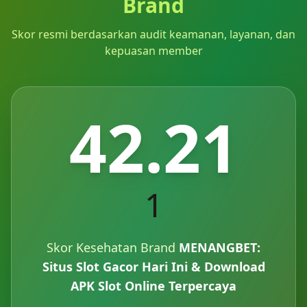
Brand
Skor resmi berdasarkan audit keamanan, layanan, dan
kepuasan member
42.21
1
Skor Kesehatan Brand
MENANGBET:
Situs Slot Gacor Hari Ini & Download
APK Slot Online Terpercaya