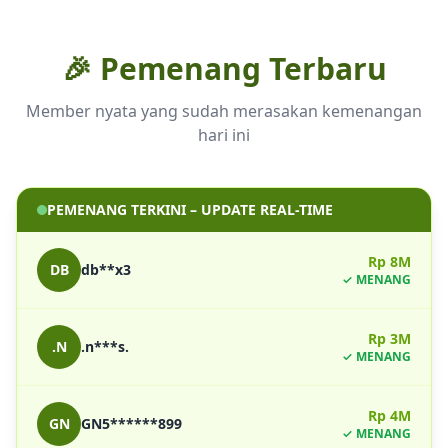
🎉 Pemenang
Terbaru
Member nyata yang sudah merasakan kemenangan
hari ini
PEMENANG TERKINI – UPDATE REAL-TIME
Rp 8M
DB
db**x3
✓ MENANG
Rp 3M
.N
.n***s.
✓ MENANG
Rp 4M
GN
GN5******899
✓ MENANG