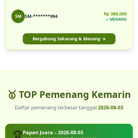
Rp 380,000
SM
SM-*******994
✓ MENANG
Bergabung Sekarang & Menang →
🥇 TOP Pemenang
Kemarin
Daftar pemenang terbesar tanggal
2026-08-03
🏆
Papan Juara – 2026-08-03