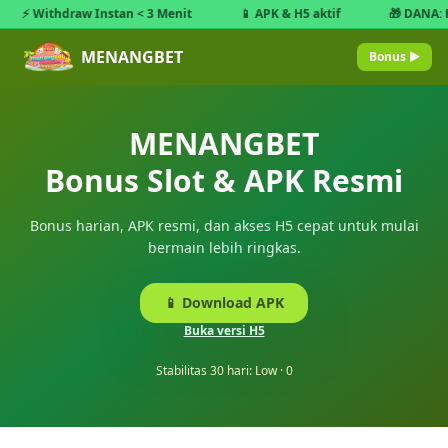
Withdraw Instan < 3 Menit
📱 APK & H5 aktif
🎁
DANA
: Bonus
MENANGBET
Bonus ▶
MENANGBET
Bonus Slot & APK Resmi
Bonus harian, APK resmi, dan akses H5 cepat untuk mulai
bermain lebih ringkas.
📱 Download APK
Buka versi H5
Stabilitas 30 hari: Low · 0