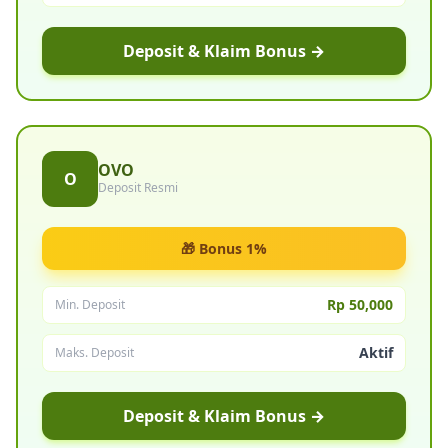
Deposit & Klaim Bonus →
OVO
O
Deposit Resmi
🎁 Bonus 1%
Rp 50,000
Min. Deposit
Aktif
Maks. Deposit
Deposit & Klaim Bonus →