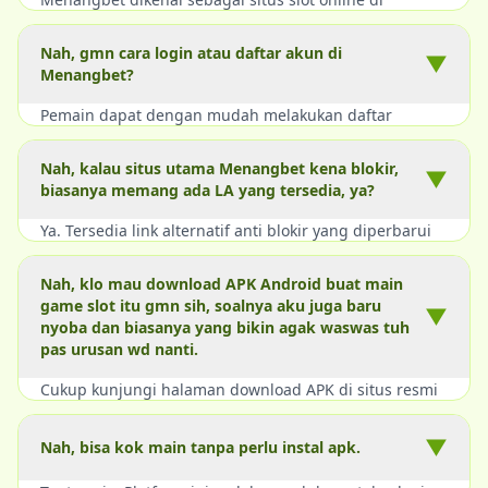
Indonesia dengan banyak pilihan game slot gacor dan
sistem keamanan yang cukup tinggi, jadi jangan cuma
Nah, gmn cara login atau daftar akun di
▼
lihat promonya saja. Bonusnya memang terlihat
Menangbet?
menarik dan layanan pelanggan tersedia 24 jam, tapi
Pemain dapat dengan mudah melakukan daftar
syarat bonus tetap perlu dicek pelan-pelan karena
melalui tombol registrasi di situs resmi. Kalau sudah
respons CS biasanya baru benar-benar terasa saat ada
punya akun, tinggal pakai menu login supaya akses ke
masalah.
Nah, kalau situs utama Menangbet kena blokir,
▼
semua permainan yang tersedia jadi lebih cepat.
biasanya memang ada LA yang tersedia, ya?
Ya. Tersedia link alternatif anti blokir yang diperbarui
tiap hari supaya member tetap bisa masuk ke akun
dan main game favorit tanpa gangguan koneksi
Nah, klo mau download APK Android buat main
internet.
game slot itu gmn sih, soalnya aku juga baru
▼
nyoba dan biasanya yang bikin agak waswas tuh
pas urusan wd nanti.
Cukup kunjungi halaman download APK di situs resmi
Menangbet. Ikuti panduan instalasi untuk perangkat
Android Anda, agar pengalaman bermain jauh lebih
▼
Nah, bisa kok main tanpa perlu instal apk.
lancar dan responsif dibandingkan browser.