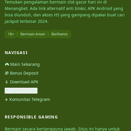
Temukan pengalaman bermain slot gacor hari ini di
Menangbet. Ada link alternatif anti blokir, APK Android yang
bisa diunduh, dan akses H5 yang gampang dipakai buat cari
jackpot terbesar 2024.
18+
Bermain Aman
Berlisensi
NAVIGASI
🎮 Main Sekarang
🎁 Bonus Deposit
📱 Download APK
💬 Live Chat 24/7
✈️ Komunitas Telegram
RESPONSIBLE GAMING
Bermain secara bertanggung jawab. Situs ini hanya untuk