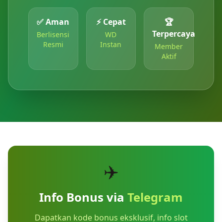
✅ Aman
⚡ Cepat
🏆
Terpercaya
Berlisensi
WD
Resmi
Instan
Member
Aktif
✈️
Info Bonus via
Telegram
Dapatkan kode bonus eksklusif, info slot