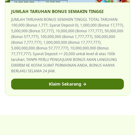
JUMLAH TARUHAN BONUS SEMAKIN TINGGI
JUMLAH TARUHAN BONUS SEMAKIN TINGGI. TOTAL TARUHAN:
100,000 (Bonus 1,777, Syarat Deposit 0), 1,000,000 (Bonus 17,777),
5,000,000 (Bonus 57,777), 10,000,000 (Bonus 177,777), 50,000,000
(Bonus 577,777), 100,000,000 (Bonus 1,777,777), 500,000,000
(Bonus 7,777,777), 1,000,000,000 (Bonus 17,777,777),
5,000,000,000 (Bonus 57,777,777), 10,000,000,000 (Bonus
77,777,777). Syarat Deposit >= 20,000 untuk level di atas 100k
taruhan. TANPA PERLU PENGAJUAN! BONUS AKAN LANGSUNG
DIKIRIM KE KOTAK SURAT PERMAINAN ANDA. BONUS HANYA
BERLAKU SELAMA 24 JAM.
Klaim Sekarang →