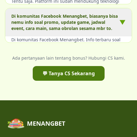
Tentu saja. Platform ini sudah mendukung teknologi
H5, jadi pemain bisa langsung main lewat browser
ponsel (Mobile Web) tanpa perlu download atau instal
Di komunitas Facebook Menangbet, biasanya bisa
▼
aplikasi tambahan.
nemu info soal promo, update game, jadwal
event, cara main, sama obrolan sesama mbr to.
Di komunitas Facebook Menangbet. Info terbaru soal
bocoran slot gacor hari ini, jadwal event jackpot, dan
promo bonus khusus buat member setia memang ada,
Ada pertanyaan lain tentang bonus? Hubungi CS kami.
tapi bagian syarat bonusnya tetap harus dicek pelan-
pelan dulu.
💬 Tanya CS Sekarang
MENANGBET