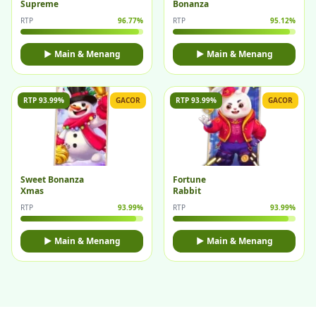
Supreme
Bonanza
RTP
96.77%
RTP
95.12%
▶ Main & Menang
▶ Main & Menang
RTP 93.99%
GACOR
RTP 93.99%
GACOR
Sweet Bonanza
Fortune
Xmas
Rabbit
RTP
93.99%
RTP
93.99%
▶ Main & Menang
▶ Main & Menang