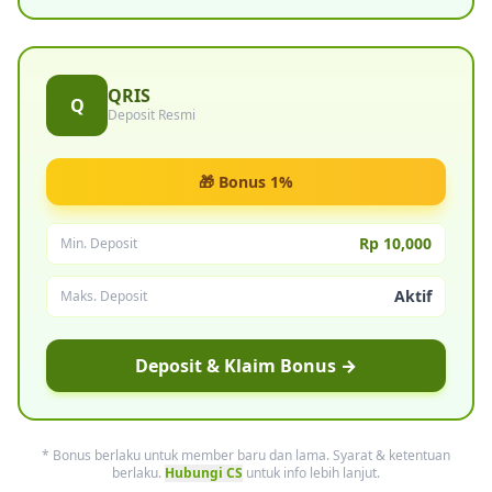
QRIS
Q
Deposit Resmi
🎁 Bonus 1%
Rp 10,000
Min. Deposit
Aktif
Maks. Deposit
Deposit & Klaim Bonus →
* Bonus berlaku untuk member baru dan lama. Syarat & ketentuan
berlaku.
Hubungi CS
untuk info lebih lanjut.