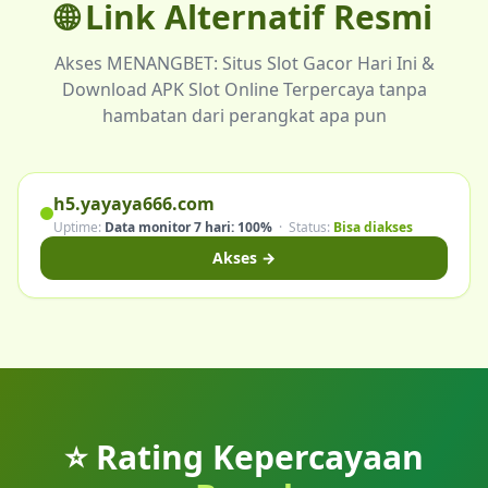
🌐 Link Alternatif
Resmi
Akses MENANGBET: Situs Slot Gacor Hari Ini &
Download APK Slot Online Terpercaya tanpa
hambatan dari perangkat apa pun
h5.yayaya666.com
Uptime:
Data monitor 7 hari: 100%
· Status:
Bisa diakses
Akses →
⭐ Rating Kepercayaan