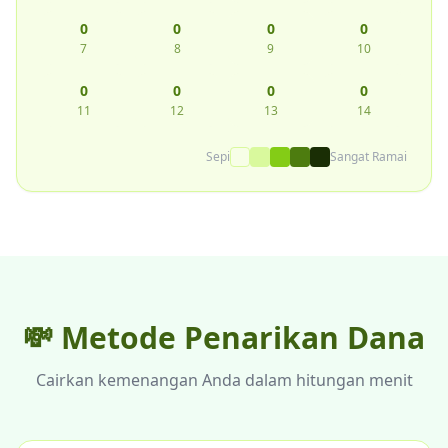
0
0
0
0
7
8
9
10
0
0
0
0
11
12
13
14
Sepi
Sangat Ramai
💸 Metode
Penarikan Dana
Cairkan kemenangan Anda dalam hitungan menit