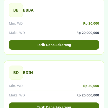
BB
BBBA
Min. WD
Rp 30,000
Maks. WD
Rp 20,000,000
Tarik Dana Sekarang
BD
BDIN
Min. WD
Rp 30,000
Maks. WD
Rp 20,000,000
Tarik Dana Sekarang