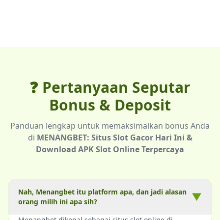
❓ Pertanyaan Seputar
Bonus & Deposit
Panduan lengkap untuk memaksimalkan bonus Anda
di
MENANGBET: Situs Slot Gacor Hari Ini &
Download APK Slot Online Terpercaya
Nah, Menangbet itu platform apa, dan jadi alasan
▼
orang milih ini apa sih?
Menangbet dikenal sebagai situs slot online di