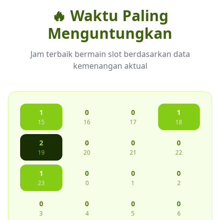
🔥 Waktu Paling
Menguntungkan
Jam terbaik bermain slot berdasarkan data
kemenangan aktual
1
0
0
1
15
16
17
18
2
0
0
0
19
20
21
22
1
0
0
0
23
0
1
2
0
0
0
0
3
4
5
6