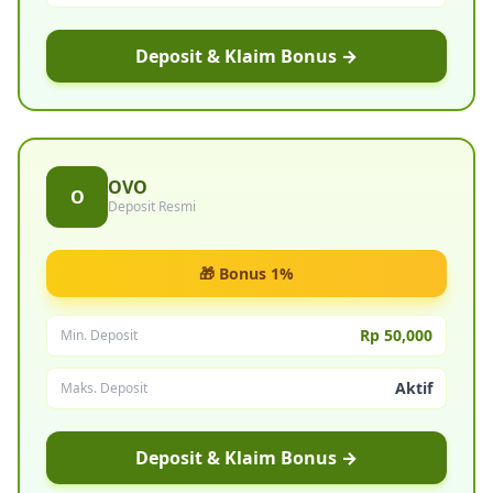
Deposit & Klaim Bonus →
OVO
O
Deposit Resmi
🎁 Bonus 1%
Rp 50,000
Min. Deposit
Aktif
Maks. Deposit
Deposit & Klaim Bonus →