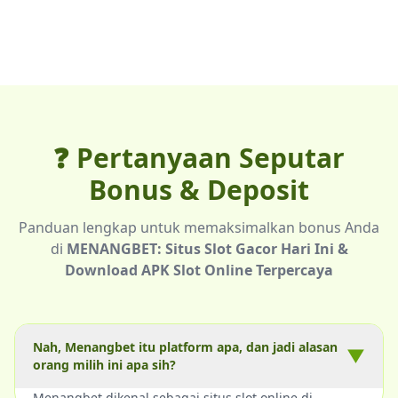
❓ Pertanyaan Seputar
Bonus & Deposit
Panduan lengkap untuk memaksimalkan bonus Anda
di
MENANGBET: Situs Slot Gacor Hari Ini &
Download APK Slot Online Terpercaya
Nah, Menangbet itu platform apa, dan jadi alasan
▼
orang milih ini apa sih?
Menangbet dikenal sebagai situs slot online di