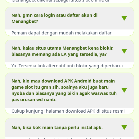
Indonesia dengan banyak pilihan game slot gacor dan
sistem keamanan yang cukup tinggi, jadi jangan cuma
Nah, gmn cara login atau daftar akun di
▼
lihat promonya saja. Bonusnya memang terlihat
Menangbet?
menarik dan layanan pelanggan tersedia 24 jam, tapi
Pemain dapat dengan mudah melakukan daftar
syarat bonus tetap perlu dicek pelan-pelan karena
melalui tombol registrasi di situs resmi. Kalau sudah
respons CS biasanya baru benar-benar terasa saat ada
punya akun, tinggal pakai menu login supaya akses ke
masalah.
Nah, kalau situs utama Menangbet kena blokir,
▼
semua permainan yang tersedia jadi lebih cepat.
biasanya memang ada LA yang tersedia, ya?
Ya. Tersedia link alternatif anti blokir yang diperbarui
tiap hari supaya member tetap bisa masuk ke akun
dan main game favorit tanpa gangguan koneksi
Nah, klo mau download APK Android buat main
internet.
game slot itu gmn sih, soalnya aku juga baru
▼
nyoba dan biasanya yang bikin agak waswas tuh
pas urusan wd nanti.
Cukup kunjungi halaman download APK di situs resmi
Menangbet. Ikuti panduan instalasi untuk perangkat
Android Anda, agar pengalaman bermain jauh lebih
▼
Nah, bisa kok main tanpa perlu instal apk.
lancar dan responsif dibandingkan browser.