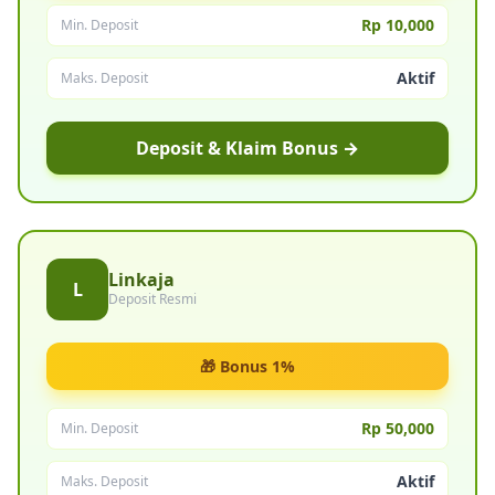
Rp 10,000
Min. Deposit
Aktif
Maks. Deposit
Deposit & Klaim Bonus →
Linkaja
L
Deposit Resmi
🎁 Bonus 1%
Rp 50,000
Min. Deposit
Aktif
Maks. Deposit