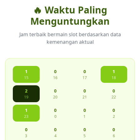
🔥 Waktu Paling
Menguntungkan
Jam terbaik bermain slot berdasarkan data
kemenangan aktual
1
0
0
1
15
16
17
18
2
0
0
0
19
20
21
22
1
0
0
0
23
0
1
2
0
0
0
0
3
4
5
6