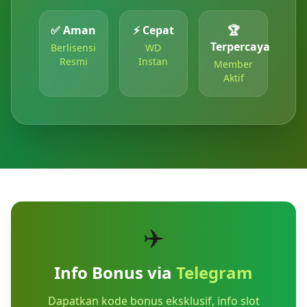
✅ Aman
⚡ Cepat
🏆
Terpercaya
Berlisensi
WD
Resmi
Instan
Member
Aktif
✈️
Info Bonus via
Telegram
Dapatkan kode bonus eksklusif, info slot