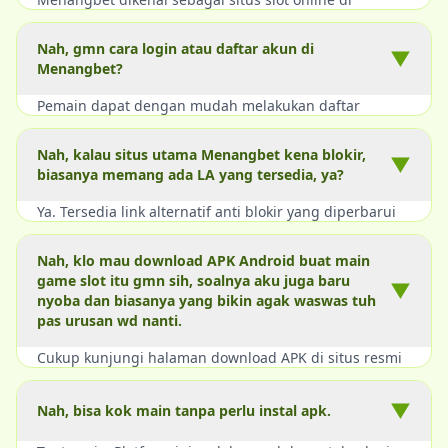
Indonesia dengan banyak pilihan game slot gacor dan
sistem keamanan yang cukup tinggi, jadi jangan cuma
Nah, gmn cara login atau daftar akun di
▼
lihat promonya saja. Bonusnya memang terlihat
Menangbet?
menarik dan layanan pelanggan tersedia 24 jam, tapi
Pemain dapat dengan mudah melakukan daftar
syarat bonus tetap perlu dicek pelan-pelan karena
melalui tombol registrasi di situs resmi. Kalau sudah
respons CS biasanya baru benar-benar terasa saat ada
punya akun, tinggal pakai menu login supaya akses ke
masalah.
Nah, kalau situs utama Menangbet kena blokir,
▼
semua permainan yang tersedia jadi lebih cepat.
biasanya memang ada LA yang tersedia, ya?
Ya. Tersedia link alternatif anti blokir yang diperbarui
tiap hari supaya member tetap bisa masuk ke akun
dan main game favorit tanpa gangguan koneksi
Nah, klo mau download APK Android buat main
internet.
game slot itu gmn sih, soalnya aku juga baru
▼
nyoba dan biasanya yang bikin agak waswas tuh
pas urusan wd nanti.
Cukup kunjungi halaman download APK di situs resmi
Menangbet. Ikuti panduan instalasi untuk perangkat
Android Anda, agar pengalaman bermain jauh lebih
▼
Nah, bisa kok main tanpa perlu instal apk.
lancar dan responsif dibandingkan browser.