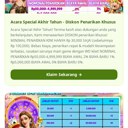
Acara Special Akhir Tahun - Diskon Penarikan Khusus
Acara Special Akhir Tahun! Terima kasih atas dukungan anda yang
berkelanjutan, Kami menawarkan DISKON penarikan khusus!
MINIMAL PENARIKAN KINI HANYA Rp 30,000 SAJA! (sebelumnya
Rp 100,000). Bebas biaya, penarikan cepat & mudah! Kesempatan
terbatas, rasakan serunya main game dengan WD kilat! NOMINAL
PENARIKAN Rp50,000-4,999,999 BIAYA AWAL 2% BIAYA BARU 1%.
Rp5,000,000 BIAYA AWAL 0% BIAYA BARU 0%.
Klaim Sekarang →