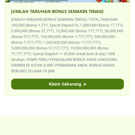
JUMLAH TARUHAN BONUS SEMAKIN TINGGI
JUMLAH TARUHAN BONUS SEMAKIN TINGGI. TOTAL TARUHAN:
100,000 (Bonus 1,777, Syarat Deposit 0), 1,000,000 (Bonus 17,777),
5,000,000 (Bonus 57,777), 10,000,000 (Bonus 177,777), 50,000,000
(Bonus 577,777), 100,000,000 (Bonus 1,777,777), 500,000,000
(Bonus 7,777,777), 1,000,000,000 (Bonus 17,777,777),
5,000,000,000 (Bonus 57,777,777), 10,000,000,000 (Bonus
77,777,777). Syarat Deposit >= 20,000 untuk level di atas 100k
taruhan. TANPA PERLU PENGAJUAN! BONUS AKAN LANGSUNG
DIKIRIM KE KOTAK SURAT PERMAINAN ANDA. BONUS HANYA
BERLAKU SELAMA 24 JAM.
Klaim Sekarang →