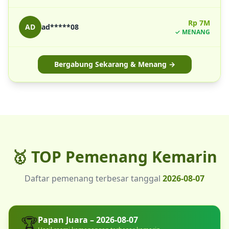
Rp 7M
AD
ad*****08
✓ MENANG
Bergabung Sekarang & Menang →
🥇 TOP Pemenang
Kemarin
Daftar pemenang terbesar tanggal
2026-08-07
🏆
Papan Juara – 2026-08-07