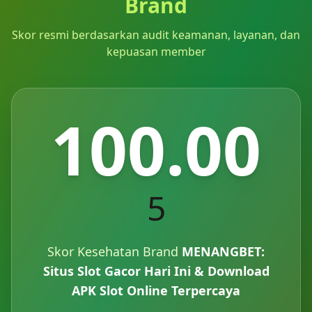
Brand
Skor resmi berdasarkan audit keamanan, layanan, dan
kepuasan member
100.00
5
Skor Kesehatan Brand
MENANGBET:
Situs Slot Gacor Hari Ini & Download
APK Slot Online Terpercaya