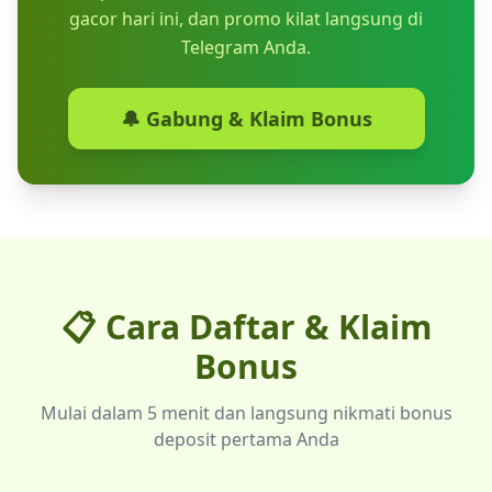
gacor hari ini, dan promo kilat langsung di
Telegram Anda.
🔔 Gabung & Klaim Bonus
📋 Cara
Daftar & Klaim
Bonus
Mulai dalam 5 menit dan langsung nikmati bonus
deposit pertama Anda