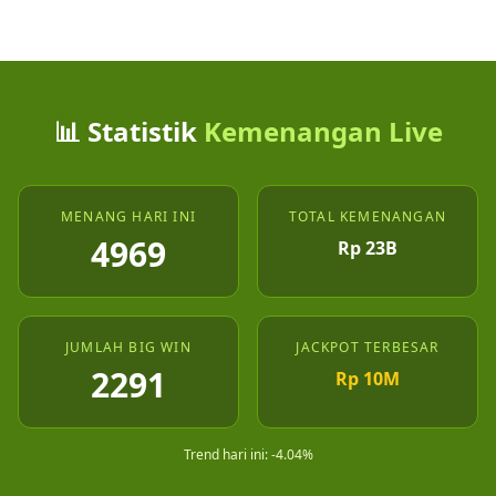
📊 Statistik
Kemenangan Live
MENANG HARI INI
TOTAL KEMENANGAN
4969
Rp 23B
JUMLAH BIG WIN
JACKPOT TERBESAR
2291
Rp 10M
Trend hari ini: -4.04%