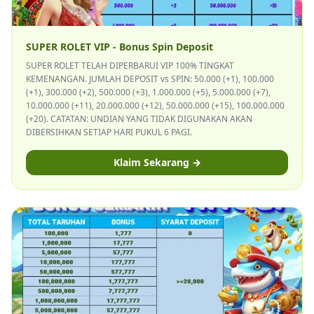
SUPER ROLET VIP - Bonus Spin Deposit
SUPER ROLET TELAH DIPERBARUI VIP 100% TINGKAT
KEMENANGAN. JUMLAH DEPOSIT vs SPIN: 50.000 (+1), 100.000
(+1), 300.000 (+2), 500.000 (+3), 1.000.000 (+5), 5.000.000 (+7),
10.000.000 (+11), 20.000.000 (+12), 50.000.000 (+15), 100.000.000
(+20). CATATAN: UNDIAN YANG TIDAK DIGUNAKAN AKAN
DIBERSIHKAN SETIAP HARI PUKUL 6 PAGI.
Klaim Sekarang →