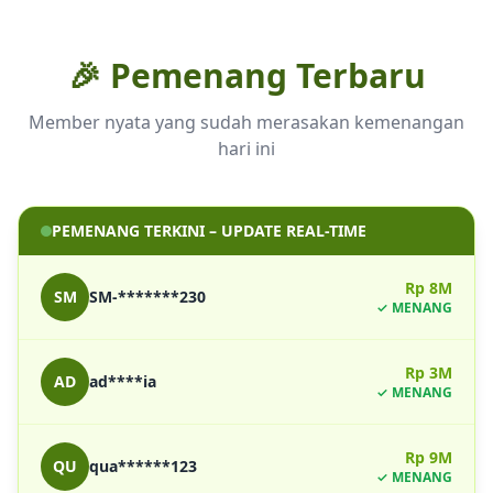
🎉 Pemenang
Terbaru
Member nyata yang sudah merasakan kemenangan
hari ini
PEMENANG TERKINI – UPDATE REAL-TIME
Rp 8M
SM
SM-*******230
✓ MENANG
Rp 3M
AD
ad****ia
✓ MENANG
Rp 9M
QU
qua******123
✓ MENANG