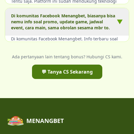
Tentu saja. Platform ini sudah mendukung teknologi
H5, jadi pemain bisa langsung main lewat browser
ponsel (Mobile Web) tanpa perlu download atau instal
Di komunitas Facebook Menangbet, biasanya bisa
▼
aplikasi tambahan.
nemu info soal promo, update game, jadwal
event, cara main, sama obrolan sesama mbr to.
Di komunitas Facebook Menangbet. Info terbaru soal
bocoran slot gacor hari ini, jadwal event jackpot, dan
promo bonus khusus buat member setia memang ada,
Ada pertanyaan lain tentang bonus? Hubungi CS kami.
tapi bagian syarat bonusnya tetap harus dicek pelan-
pelan dulu.
💬 Tanya CS Sekarang
MENANGBET