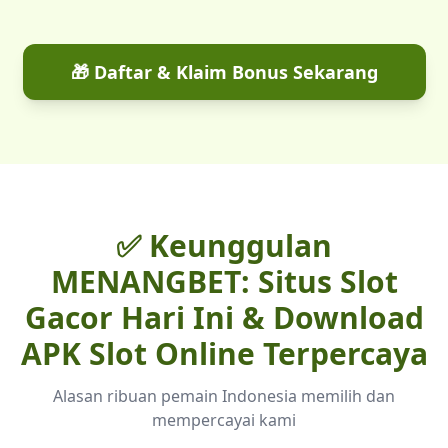
🎁 Daftar & Klaim Bonus Sekarang
✅ Keunggulan
MENANGBET: Situs Slot
Gacor Hari Ini & Download
APK Slot Online Terpercaya
Alasan ribuan pemain Indonesia memilih dan
mempercayai kami