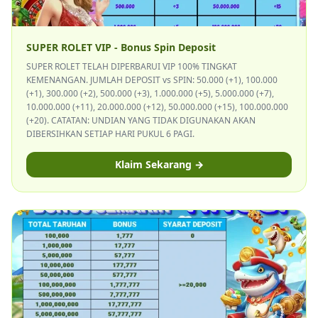
SUPER ROLET VIP - Bonus Spin Deposit
SUPER ROLET TELAH DIPERBARUI VIP 100% TINGKAT
KEMENANGAN. JUMLAH DEPOSIT vs SPIN: 50.000 (+1), 100.000
(+1), 300.000 (+2), 500.000 (+3), 1.000.000 (+5), 5.000.000 (+7),
10.000.000 (+11), 20.000.000 (+12), 50.000.000 (+15), 100.000.000
(+20). CATATAN: UNDIAN YANG TIDAK DIGUNAKAN AKAN
DIBERSIHKAN SETIAP HARI PUKUL 6 PAGI.
Klaim Sekarang →