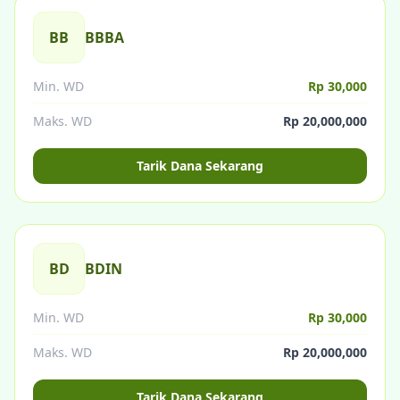
BB
BBBA
Min. WD
Rp 30,000
Maks. WD
Rp 20,000,000
Tarik Dana Sekarang
BD
BDIN
Min. WD
Rp 30,000
Maks. WD
Rp 20,000,000
Tarik Dana Sekarang