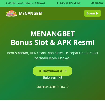
Withdraw Instan < 3 Menit
📱 APK & H5 aktif
🎁
DANA
: Bonus
MENANGBET
Bonus ▶
MENANGBET
Bonus Slot & APK Resmi
Bonus harian, APK resmi, dan akses H5 cepat untuk mulai
bermain lebih ringkas.
📱 Download APK
Buka versi H5
Stabilitas 30 hari: Low · 0