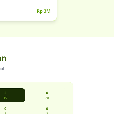
Rp 3M
an
al
2
0
19
20
0
0
1
2