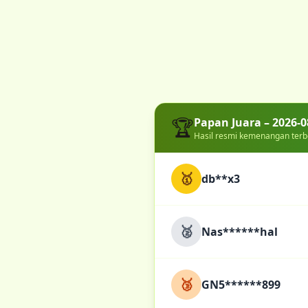
🏆
Papan Juara – 2026-0
Hasil resmi kemenangan terb
🥇
db**x3
🥈
Nas******hal
🥉
GN5******899