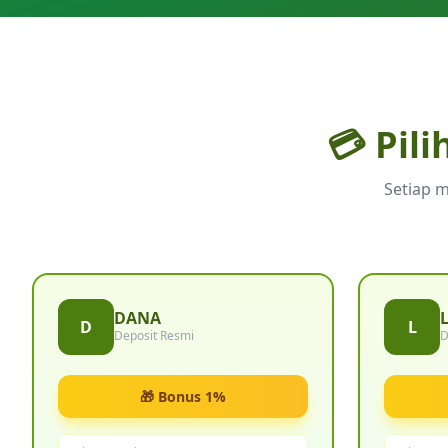
💳 Pil
Setiap 
DANA
D
L
Deposit Resmi
D
🎁 Bonus 1%