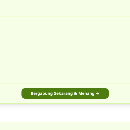
Bergabung Sekarang & Menang →