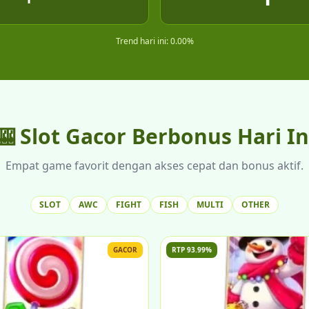
Trend hari ini: 0.00%
🎰 Slot
Gacor
Berbonus Hari In
Empat game favorit dengan akses cepat dan bonus aktif.
SLOT
AWC
FIGHT
FISH
MULTI
OTHER
GACOR
RTP 93.99%