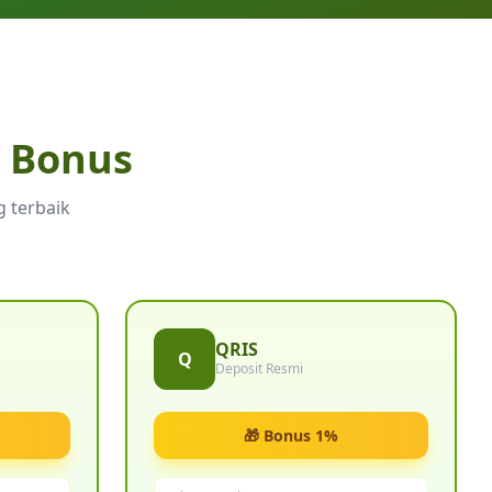
 Bonus
 terbaik
QRIS
Q
Deposit Resmi
🎁 Bonus 1%