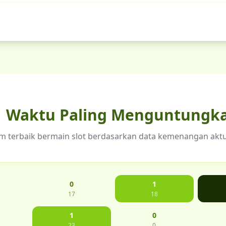
 Waktu Paling
Menguntungk
am terbaik bermain slot berdasarkan data kemenangan aktu
0
1
17
18
1
0
23
0