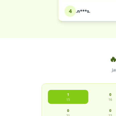
4
.n***s.

J
1
0
15
16
0
0
21
22