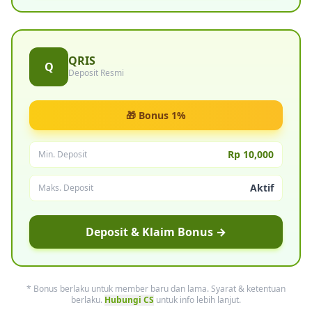
QRIS
Q
Deposit Resmi
🎁 Bonus 1%
Rp 10,000
Min. Deposit
Aktif
Maks. Deposit
Deposit & Klaim Bonus →
* Bonus berlaku untuk member baru dan lama. Syarat & ketentuan
berlaku.
Hubungi CS
untuk info lebih lanjut.