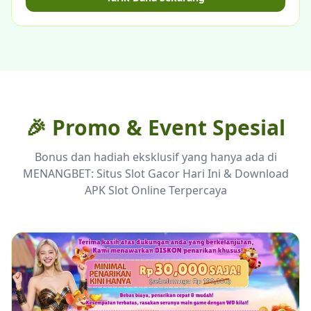
🎉 Promo &
Event
Spesial
Bonus dan hadiah eksklusif yang hanya ada di
MENANGBET: Situs Slot Gacor Hari Ini & Download
APK Slot Online Terpercaya