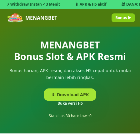
Withdraw Instan < 3 Menit
📱 APK & H5 aktif
🎁
DANA
: Bonus 
MENANGBET
Bonus ▶
MENANGBET
Bonus Slot & APK Resmi
Bonus harian, APK resmi, dan akses H5 cepat untuk mulai
bermain lebih ringkas.
📱 Download APK
Buka versi H5
Stabilitas 30 hari: Low · 0