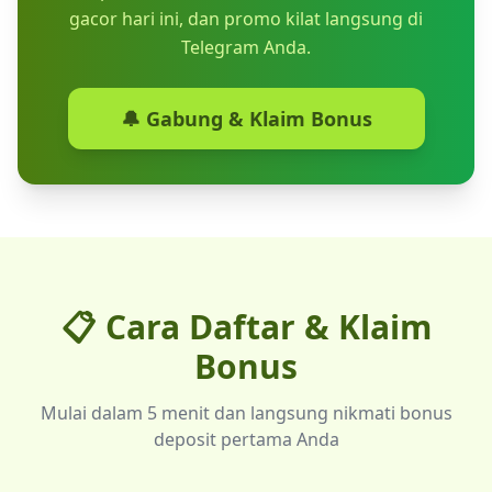
gacor hari ini, dan promo kilat langsung di
Telegram Anda.
🔔 Gabung & Klaim Bonus
📋 Cara
Daftar & Klaim
Bonus
Mulai dalam 5 menit dan langsung nikmati bonus
deposit pertama Anda