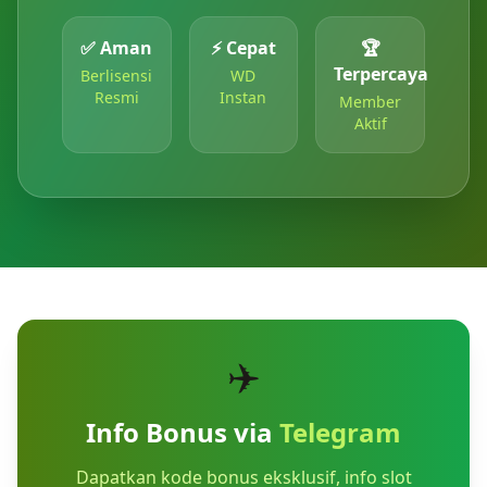
✅ Aman
⚡ Cepat
🏆
Terpercaya
Berlisensi
WD
Resmi
Instan
Member
Aktif
✈️
Info Bonus via
Telegram
Dapatkan kode bonus eksklusif, info slot