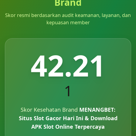
Brand
Skor resmi berdasarkan audit keamanan, layanan, dan
kepuasan member
42.21
1
Skor Kesehatan Brand
MENANGBET:
Situs Slot Gacor Hari Ini & Download
APK Slot Online Terpercaya