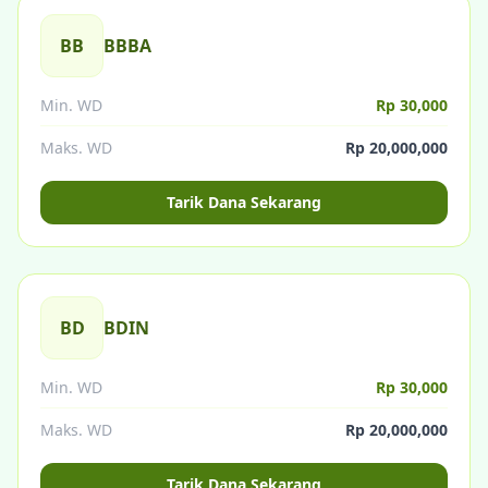
BB
BBBA
Min. WD
Rp 30,000
Maks. WD
Rp 20,000,000
Tarik Dana Sekarang
BD
BDIN
Min. WD
Rp 30,000
Maks. WD
Rp 20,000,000
Tarik Dana Sekarang