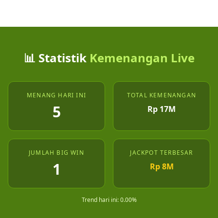
📊 Statistik
Kemenangan Live
MENANG HARI INI
TOTAL KEMENANGAN
5
Rp 17M
JUMLAH BIG WIN
JACKPOT TERBESAR
1
Rp 8M
Trend hari ini: 0.00%