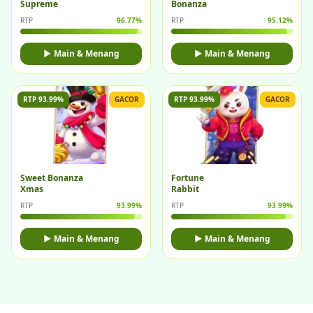
Supreme
Bonanza
RTP
96.77%
RTP
95.12%
▶ Main & Menang
▶ Main & Menang
RTP 93.99%
GACOR
RTP 93.99%
GACOR
Sweet Bonanza
Fortune
Xmas
Rabbit
RTP
93.99%
RTP
93.99%
▶ Main & Menang
▶ Main & Menang