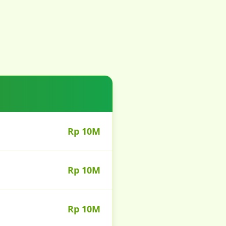
Rp 10M
Rp 10M
Rp 10M