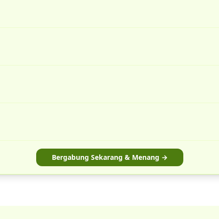
Bergabung Sekarang & Menang →