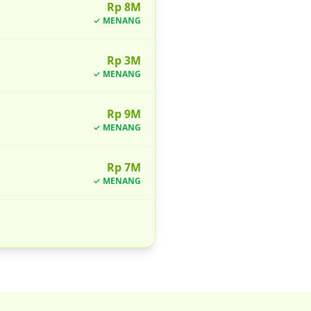
Rp 8M
✓ MENANG
Rp 3M
✓ MENANG
Rp 9M
✓ MENANG
Rp 7M
✓ MENANG