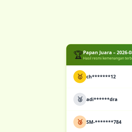
🏆
Papan Juara – 2026-0
Hasil resmi kemenangan terb
🥇
ch*******12
🥈
adi******dra
🥉
SM-*******784