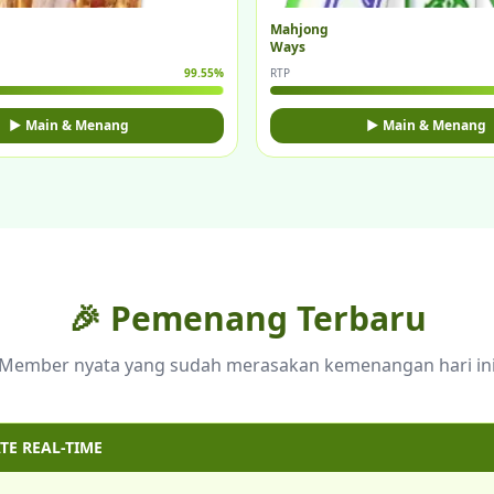
Mahjong
Ways
99.55%
RTP
▶ Main & Menang
▶ Main & Menang
🎉 Pemenang
Terbaru
Member nyata yang sudah merasakan kemenangan hari in
TE REAL-TIME