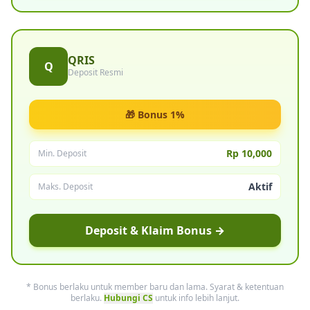
QRIS
Q
Deposit Resmi
🎁 Bonus 1%
Rp 10,000
Min. Deposit
Aktif
Maks. Deposit
Deposit & Klaim Bonus →
* Bonus berlaku untuk member baru dan lama. Syarat & ketentuan
berlaku.
Hubungi CS
untuk info lebih lanjut.