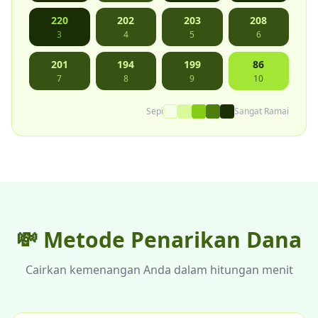
220
202
203
208
3
4
5
6
201
194
199
86
7
8
9
10
Sepi
Sangat Ramai
💸 Metode
Penarikan Dana
Cairkan kemenangan Anda dalam hitungan menit