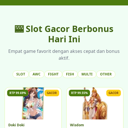
🎰 Slot
Gacor
Berbonus
Hari Ini
Empat game favorit dengan akses cepat dan bonus
aktif.
SLOT
AWC
FIGHT
FISH
MULTI
OTHER
RTP 99.69%
GACOR
RTP 99.55%
GACOR
Doki Doki
Wisdom