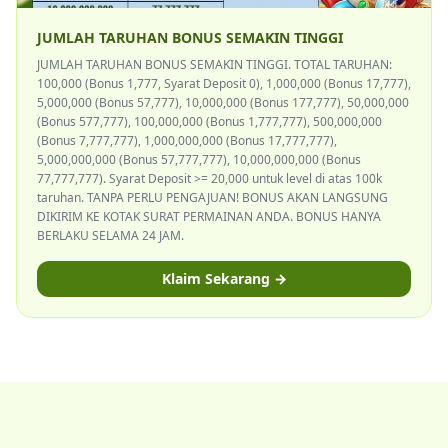
JUMLAH TARUHAN BONUS SEMAKIN TINGGI
JUMLAH TARUHAN BONUS SEMAKIN TINGGI. TOTAL TARUHAN:
100,000 (Bonus 1,777, Syarat Deposit 0), 1,000,000 (Bonus 17,777),
5,000,000 (Bonus 57,777), 10,000,000 (Bonus 177,777), 50,000,000
(Bonus 577,777), 100,000,000 (Bonus 1,777,777), 500,000,000
(Bonus 7,777,777), 1,000,000,000 (Bonus 17,777,777),
5,000,000,000 (Bonus 57,777,777), 10,000,000,000 (Bonus
77,777,777). Syarat Deposit >= 20,000 untuk level di atas 100k
taruhan. TANPA PERLU PENGAJUAN! BONUS AKAN LANGSUNG
DIKIRIM KE KOTAK SURAT PERMAINAN ANDA. BONUS HANYA
BERLAKU SELAMA 24 JAM.
Klaim Sekarang →