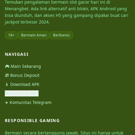
Temukan pengalaman bermain slot gacor hari ini di
Menangbet. Ada link alternatif anti blokir, APK Android yang
bisa diunduh, dan akses H5 yang gampang dipakai buat cari
jackpot terbesar 2024.
18+
Bermain Aman
Berlisensi
NAVIGASI
🎮 Main Sekarang
🎁 Bonus Deposit
📱 Download APK
💬 Live Chat 24/7
✈️ Komunitas Telegram
RESPONSIBLE GAMING
Bermain secara bertanggung jawab. Situs ini hanya untuk