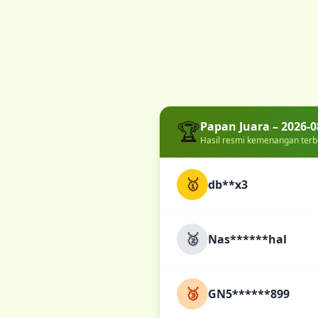
🏆
Papan Juara – 2026-0
Hasil resmi kemenangan terb
🥇
db**x3
🥈
Nas******hal
🥉
GN5******899