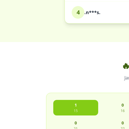
4
.n***s.

J
1
0
15
16
0
0
21
22