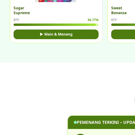
Sugar
Sweet
Supreme
Bonanza
RTP
96.77%
RTP
▶ Main & Menang
PEMENANG TERKINI – UPDA