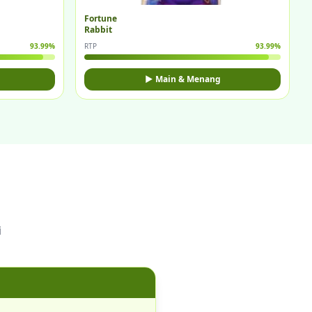
Fortune
Rabbit
93.99%
RTP
93.99%
▶ Main & Menang
i