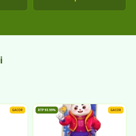
i
GACOR
RTP 93.99%
GACOR