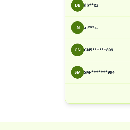
DB
db**x3
.N
.n***s.
GN
GN5******899
SM
SM-*******994