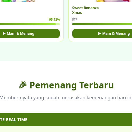
Sweet Bonanza
Xmas
95.12%
RTP
▶ Main & Menang
▶ Main & Menang
🎉 Pemenang
Terbaru
Member nyata yang sudah merasakan kemenangan hari in
TE REAL-TIME