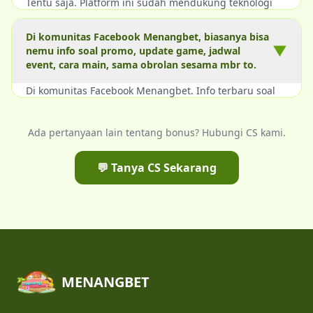
Tentu saja. Platform ini sudah mendukung teknologi
H5, jadi pemain bisa langsung main lewat browser
ponsel (Mobile Web) tanpa perlu download atau instal
Di komunitas Facebook Menangbet, biasanya bisa
▼
aplikasi tambahan.
nemu info soal promo, update game, jadwal
event, cara main, sama obrolan sesama mbr to.
Di komunitas Facebook Menangbet. Info terbaru soal
bocoran slot gacor hari ini, jadwal event jackpot, dan
promo bonus khusus buat member setia memang ada,
Ada pertanyaan lain tentang bonus? Hubungi CS kami.
tapi bagian syarat bonusnya tetap harus dicek pelan-
pelan dulu.
💬 Tanya CS Sekarang
MENANGBET