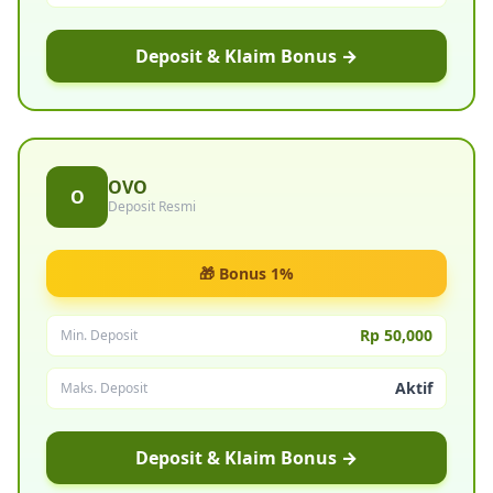
Deposit & Klaim Bonus →
OVO
O
Deposit Resmi
🎁 Bonus 1%
Rp 50,000
Min. Deposit
Aktif
Maks. Deposit
Deposit & Klaim Bonus →