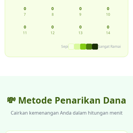
0
0
0
0
7
8
9
10
0
0
0
0
11
12
13
14
Sepi
Sangat Ramai
💸 Metode
Penarikan Dana
Cairkan kemenangan Anda dalam hitungan menit