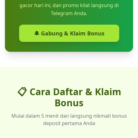
gacor hari ini, dan promo kilat langsung di
Telegram Anda.
🔔 Gabung & Klaim Bonus
📋 Cara
Daftar & Klaim
Bonus
Mulai dalam 5 menit dan langsung nikmati bonus
deposit pertama Anda