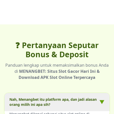
❓ Pertanyaan Seputar
Bonus & Deposit
Panduan lengkap untuk memaksimalkan bonus Anda
di
MENANGBET: Situs Slot Gacor Hari Ini &
Download APK Slot Online Terpercaya
Nah, Menangbet itu platform apa, dan jadi alasan
▼
orang milih ini apa sih?
Menangbet dikenal sebagai situs slot online di