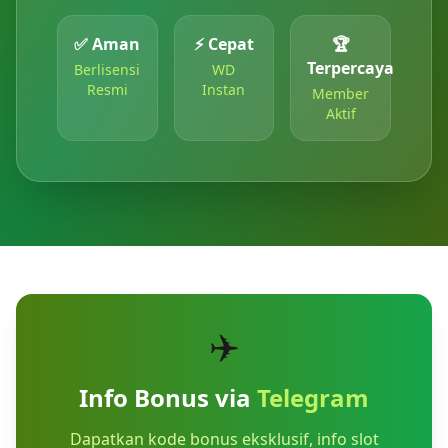
✅ Aman
⚡ Cepat
🏆
Terpercaya
Berlisensi
WD
Resmi
Instan
Member
Aktif
✈️
Info Bonus via
Telegram
Dapatkan kode bonus eksklusif, info slot