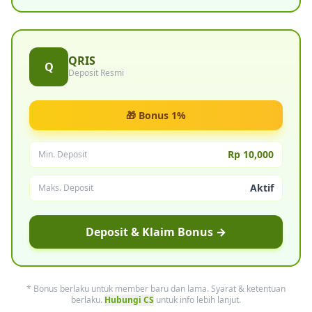
QRIS
Q
Deposit Resmi
🎁 Bonus 1%
Rp 10,000
Min. Deposit
Aktif
Maks. Deposit
Deposit & Klaim Bonus →
* Bonus berlaku untuk member baru dan lama. Syarat & ketentuan
berlaku.
Hubungi CS
untuk info lebih lanjut.