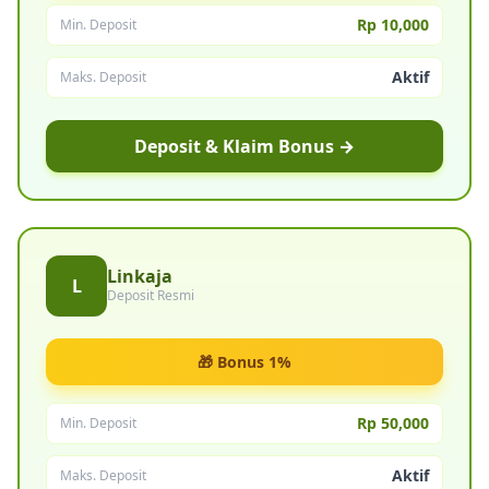
Rp 10,000
Min. Deposit
Aktif
Maks. Deposit
Deposit & Klaim Bonus →
Linkaja
L
Deposit Resmi
🎁 Bonus 1%
Rp 50,000
Min. Deposit
Aktif
Maks. Deposit