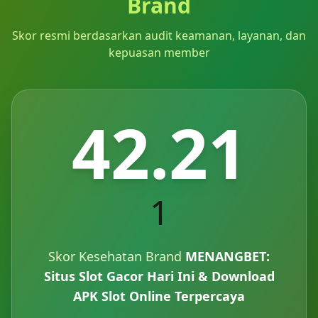
Brand
Skor resmi berdasarkan audit keamanan, layanan, dan
kepuasan member
42.21
1
Skor Kesehatan Brand
MENANGBET:
Situs Slot Gacor Hari Ini & Download
APK Slot Online Terpercaya