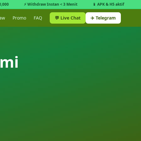
⚡ Withdraw Instan < 3 Menit
📱 APK & H5 aktif
aw
Promo
FAQ
💬 Live Chat
✈️ Telegram
smi