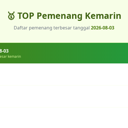
🥇 TOP Pemenang
Kemarin
Daftar pemenang terbesar tanggal
2026-08-03
8-03
esar kemarin