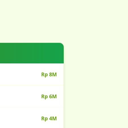
Rp 8M
Rp 6M
Rp 4M