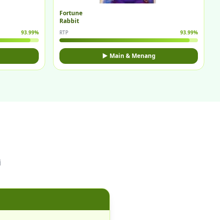
Fortune
Rabbit
93.99%
RTP
93.99%
▶ Main & Menang
i