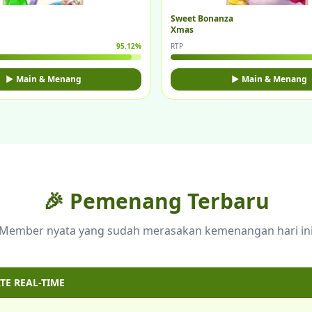
Sweet Bonanza
Xmas
95.12%
RTP
▶ Main & Menang
▶ Main & Menang
🎉 Pemenang
Terbaru
Member nyata yang sudah merasakan kemenangan hari in
TE REAL-TIME