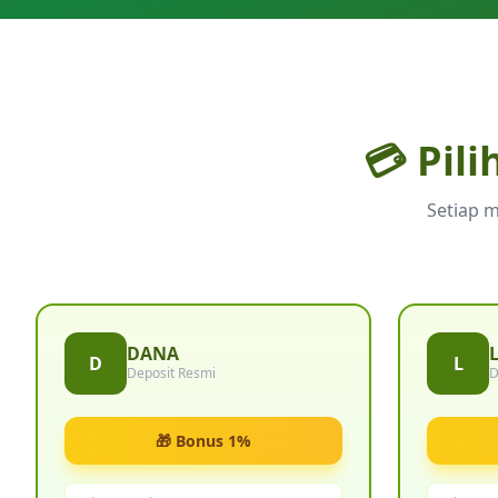
💳 Pil
Setiap 
DANA
D
L
Deposit Resmi
D
🎁 Bonus 1%