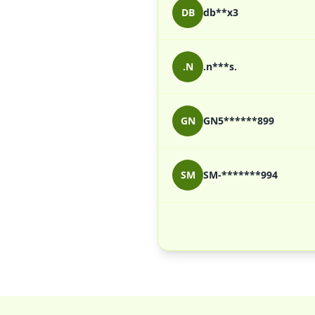
DB
db**x3
.N
.n***s.
GN
GN5******899
SM
SM-*******994