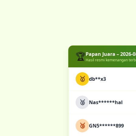
🏆
Papan Juara – 2026-0
Hasil resmi kemenangan terb
🥇
db**x3
🥈
Nas******hal
🥉
GN5******899