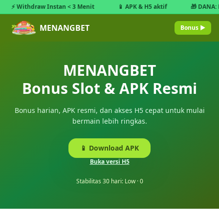
Withdraw Instan < 3 Menit
📱 APK & H5 aktif
🎁
DANA
: Bonus
MENANGBET
Bonus ▶
MENANGBET
Bonus Slot & APK Resmi
Bonus harian, APK resmi, dan akses H5 cepat untuk mulai
bermain lebih ringkas.
📱 Download APK
Buka versi H5
Stabilitas 30 hari: Low · 0