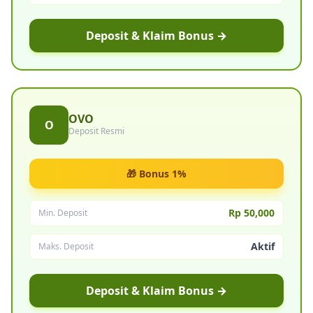
Deposit & Klaim Bonus →
OVO
O
Deposit Resmi
🎁 Bonus 1%
Rp 50,000
Min. Deposit
Aktif
Maks. Deposit
Deposit & Klaim Bonus →