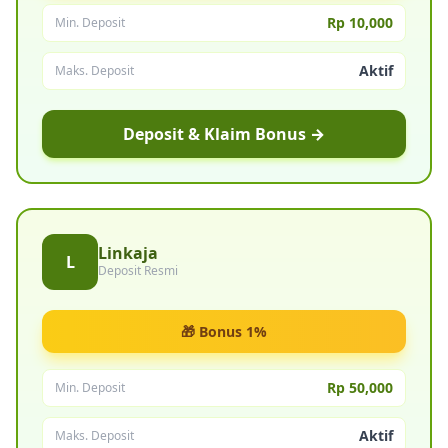
Rp 10,000
Min. Deposit
Aktif
Maks. Deposit
Deposit & Klaim Bonus →
Linkaja
L
Deposit Resmi
🎁 Bonus 1%
Rp 50,000
Min. Deposit
Aktif
Maks. Deposit