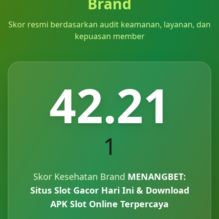
Brand
Skor resmi berdasarkan audit keamanan, layanan, dan
kepuasan member
42.21
1
Skor Kesehatan Brand
MENANGBET:
Situs Slot Gacor Hari Ini & Download
APK Slot Online Terpercaya