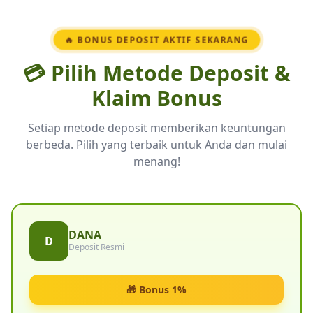
🔥 BONUS DEPOSIT AKTIF SEKARANG
💳 Pilih Metode
Deposit
&
Klaim Bonus
Setiap metode deposit memberikan keuntungan
berbeda. Pilih yang terbaik untuk Anda dan mulai
menang!
DANA
D
Deposit Resmi
🎁 Bonus 1%