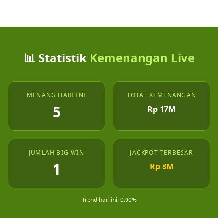
📊 Statistik
Kemenangan Live
MENANG HARI INI
TOTAL KEMENANGAN
5
Rp 17M
JUMLAH BIG WIN
JACKPOT TERBESAR
1
Rp 8M
Trend hari ini: 0.00%