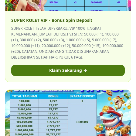
SUPER ROLET VIP - Bonus Spin Deposit
SUPER ROLET TELAH DIPERBARUI VIP 100% TINGKAT
KEMENANGAN. JUMLAH DEPOSIT vs SPIN: 50.000 (+1), 100.000
(+1), 300.000 (+2), 500.000 (+3), 1.000.000 (+5), 5.000.000 (+7),
10.000.000 (+11), 20.000.000 (+12), 50.000.000 (+15), 100.000.000
(+20). CATATAN: UNDIAN YANG TIDAK DIGUNAKAN AKAN
DIBERSIHKAN SETIAP HARI PUKUL 6 PAGI.
Klaim Sekarang →