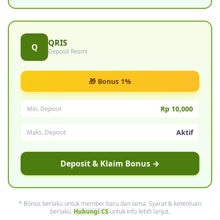
QRIS
Q
Deposit Resmi
🎁 Bonus 1%
Rp 10,000
Min. Deposit
Aktif
Maks. Deposit
Deposit & Klaim Bonus →
* Bonus berlaku untuk member baru dan lama. Syarat & ketentuan
berlaku.
Hubungi CS
untuk info lebih lanjut.