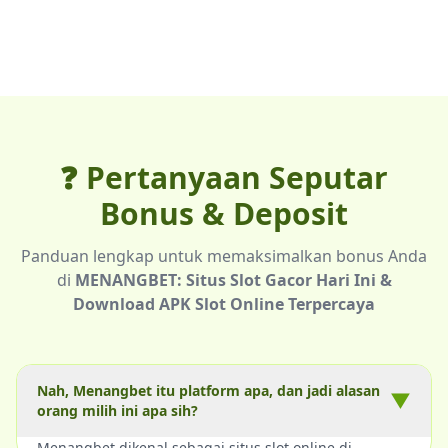
❓ Pertanyaan Seputar
Bonus & Deposit
Panduan lengkap untuk memaksimalkan bonus Anda
di
MENANGBET: Situs Slot Gacor Hari Ini &
Download APK Slot Online Terpercaya
Nah, Menangbet itu platform apa, dan jadi alasan
▼
orang milih ini apa sih?
Menangbet dikenal sebagai situs slot online di