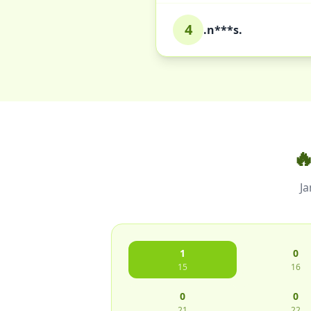
4
.n***s.

J
1
0
15
16
0
0
21
22