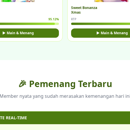
Sweet Bonanza
Xmas
95.12%
RTP
▶ Main & Menang
▶ Main & Menang
🎉 Pemenang
Terbaru
Member nyata yang sudah merasakan kemenangan hari in
TE REAL-TIME