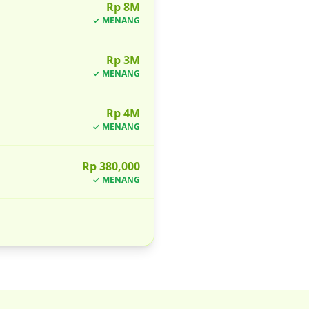
Rp 8M
✓ MENANG
Rp 3M
✓ MENANG
Rp 4M
✓ MENANG
Rp 380,000
✓ MENANG