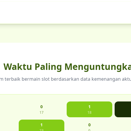
 Waktu Paling
Menguntungk
am terbaik bermain slot berdasarkan data kemenangan aktu
0
1
17
18
1
0
23
0