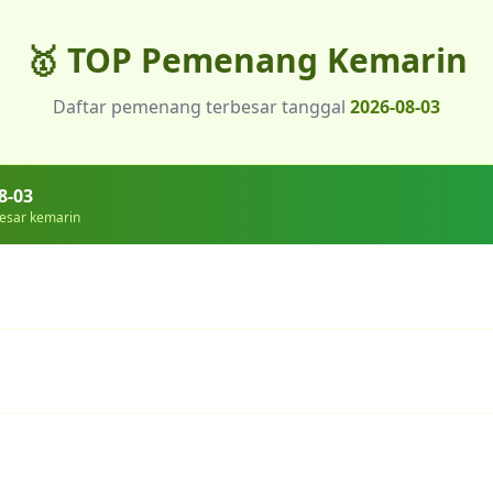
🥇 TOP Pemenang
Kemarin
Daftar pemenang terbesar tanggal
2026-08-03
8-03
esar kemarin