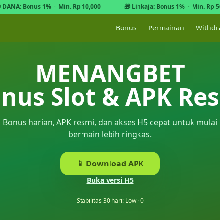
A
: Bonus 1% · Min. Rp 10,000
🎁
Linkaja
: Bonus 1% · Min. Rp 50,000
Bonus
Permainan
Withdr
MENANGBET
nus Slot & APK Re
Bonus harian, APK resmi, dan akses H5 cepat untuk mulai
bermain lebih ringkas.
📱 Download APK
Buka versi H5
Stabilitas 30 hari: Low · 0