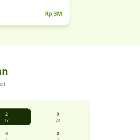
Rp 3M
an
al
2
0
19
20
0
0
1
2