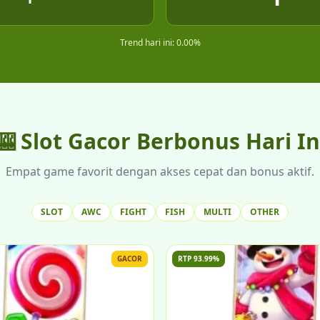
Trend hari ini: 0.00%
🎰 Slot
Gacor
Berbonus Hari In
Empat game favorit dengan akses cepat dan bonus aktif.
SLOT
AWC
FIGHT
FISH
MULTI
OTHER
GACOR
RTP 93.99%