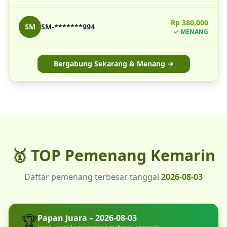
Rp 380,000
SM
SM-*******994
✓ MENANG
Bergabung Sekarang & Menang →
🥇 TOP Pemenang
Kemarin
Daftar pemenang terbesar tanggal
2026-08-03
🏆
Papan Juara – 2026-08-03