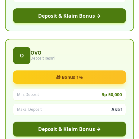
Deposit & Klaim Bonus →
OVO
O
Deposit Resmi
🎁 Bonus 1%
Rp 50,000
Min. Deposit
Aktif
Maks. Deposit
Deposit & Klaim Bonus →