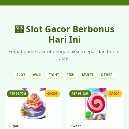
🎰 Slot
Gacor
Berbonus
Hari Ini
Empat game favorit dengan akses cepat dan bonus
aktif.
SLOT
AWC
FIGHT
FISH
MULTI
OTHER
RTP 96.77%
GACOR
RTP 95.12%
GACOR
Sugar
Sweet