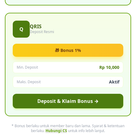
QRIS
Q
Deposit Resmi
🎁 Bonus 1%
Rp 10,000
Min. Deposit
Aktif
Maks. Deposit
Deposit & Klaim Bonus →
* Bonus berlaku untuk member baru dan lama. Syarat & ketentuan
berlaku.
Hubungi CS
untuk info lebih lanjut.