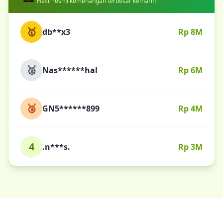
Hasil resmi kemenangan terbesar kemarin
🥇
db**x3
Rp 8M
🥈
Nas******hal
Rp 6M
🥉
GN5******899
Rp 4M
4
.n***s.
Rp 3M