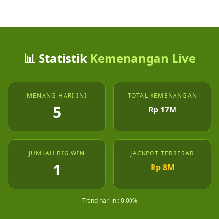
📊 Statistik
Kemenangan Live
MENANG HARI INI
TOTAL KEMENANGAN
5
Rp 17M
JUMLAH BIG WIN
JACKPOT TERBESAR
1
Rp 8M
Trend hari ini: 0.00%