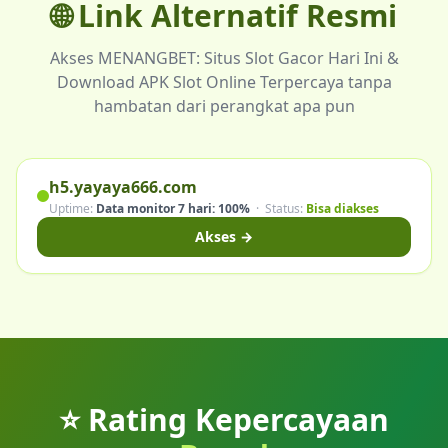
🌐 Link Alternatif
Resmi
Akses MENANGBET: Situs Slot Gacor Hari Ini &
Download APK Slot Online Terpercaya tanpa
hambatan dari perangkat apa pun
h5.yayaya666.com
Uptime:
Data monitor 7 hari: 100%
· Status:
Bisa diakses
Akses →
⭐ Rating Kepercayaan