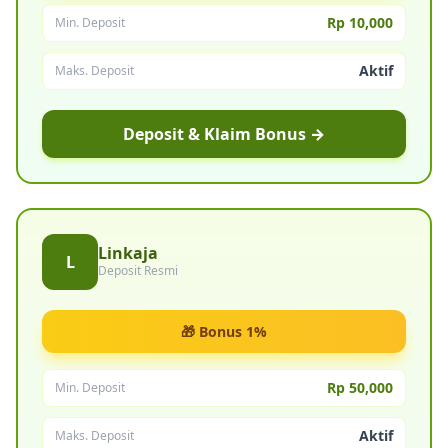
Rp 10,000
Min. Deposit
Aktif
Maks. Deposit
Deposit & Klaim Bonus →
Linkaja
L
Deposit Resmi
🎁 Bonus 1%
Rp 50,000
Min. Deposit
Aktif
Maks. Deposit