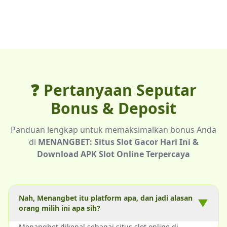
❓ Pertanyaan Seputar
Bonus & Deposit
Panduan lengkap untuk memaksimalkan bonus Anda
di
MENANGBET: Situs Slot Gacor Hari Ini &
Download APK Slot Online Terpercaya
Nah, Menangbet itu platform apa, dan jadi alasan
▼
orang milih ini apa sih?
Menangbet dikenal sebagai situs slot online di