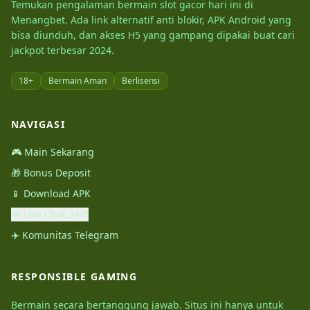
Temukan pengalaman bermain slot gacor hari ini di
Menangbet. Ada link alternatif anti blokir, APK Android yang
bisa diunduh, dan akses H5 yang gampang dipakai buat cari
jackpot terbesar 2024.
18+
Bermain Aman
Berlisensi
NAVIGASI
🎮 Main Sekarang
🎁 Bonus Deposit
📱 Download APK
💬 Live Chat 24/7
✈️ Komunitas Telegram
RESPONSIBLE GAMING
Bermain secara bertanggung jawab. Situs ini hanya untuk