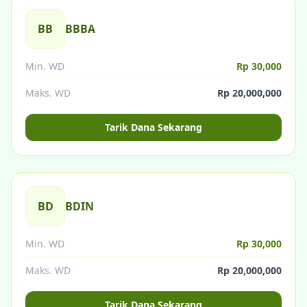
BB
BBBA
Min. WD
Rp 30,000
Maks. WD
Rp 20,000,000
Tarik Dana Sekarang
BD
BDIN
Min. WD
Rp 30,000
Maks. WD
Rp 20,000,000
Tarik Dana Sekarang