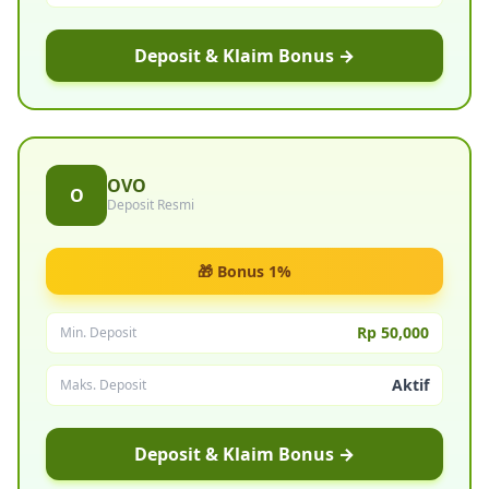
Deposit & Klaim Bonus →
OVO
O
Deposit Resmi
🎁 Bonus 1%
Rp 50,000
Min. Deposit
Aktif
Maks. Deposit
Deposit & Klaim Bonus →