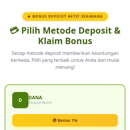
🔥 BONUS DEPOSIT AKTIF SEKARANG
💳 Pilih Metode
Deposit
&
Klaim Bonus
Setiap metode deposit memberikan keuntungan
berbeda. Pilih yang terbaik untuk Anda dan mulai
menang!
DANA
D
Deposit Resmi
🎁 Bonus 1%