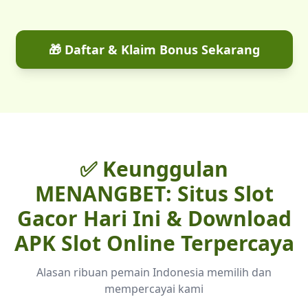
🎁 Daftar & Klaim Bonus Sekarang
✅ Keunggulan
MENANGBET: Situs Slot
Gacor Hari Ini & Download
APK Slot Online Terpercaya
Alasan ribuan pemain Indonesia memilih dan
mempercayai kami