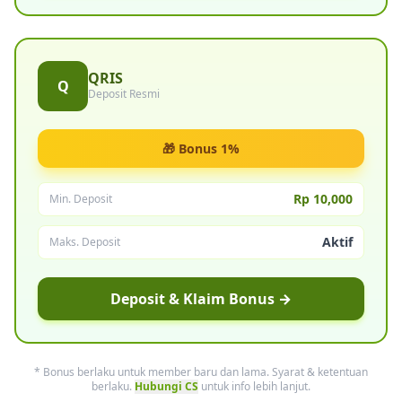
QRIS
Q
Deposit Resmi
🎁 Bonus 1%
Rp 10,000
Min. Deposit
Aktif
Maks. Deposit
Deposit & Klaim Bonus →
* Bonus berlaku untuk member baru dan lama. Syarat & ketentuan
berlaku.
Hubungi CS
untuk info lebih lanjut.