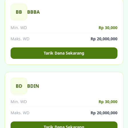
BB
BBBA
Min. WD
Rp 30,000
Maks. WD
Rp 20,000,000
Tarik Dana Sekarang
BD
BDIN
Min. WD
Rp 30,000
Maks. WD
Rp 20,000,000
Tarik Dana Sekarang