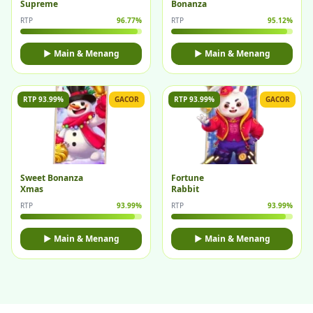
Supreme
Bonanza
RTP
96.77%
RTP
95.12%
▶ Main & Menang
▶ Main & Menang
RTP 93.99%
GACOR
RTP 93.99%
GACOR
Sweet Bonanza
Fortune
Xmas
Rabbit
RTP
93.99%
RTP
93.99%
▶ Main & Menang
▶ Main & Menang