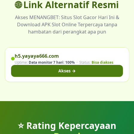
🌐 Link Alternatif
Resmi
Akses MENANGBET: Situs Slot Gacor Hari Ini &
Download APK Slot Online Terpercaya tanpa
hambatan dari perangkat apa pun
h5.yayaya666.com
Uptime:
Data monitor 7 hari: 100%
· Status:
Bisa diakses
Akses →
⭐ Rating Kepercayaan