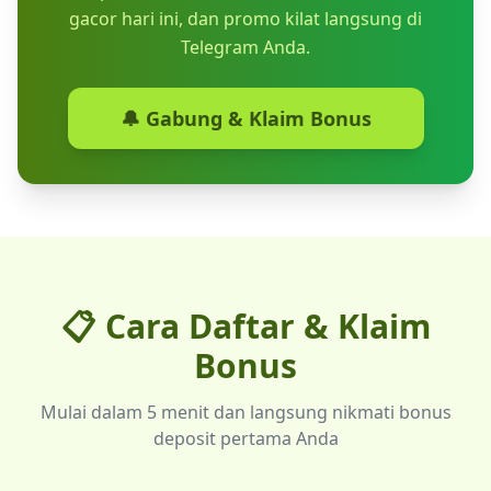
gacor hari ini, dan promo kilat langsung di
Telegram Anda.
🔔 Gabung & Klaim Bonus
📋 Cara
Daftar & Klaim
Bonus
Mulai dalam 5 menit dan langsung nikmati bonus
deposit pertama Anda