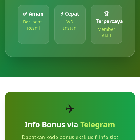
✅ Aman
⚡ Cepat
🏆
Terpercaya
Berlisensi
WD
Resmi
Instan
Member
Aktif
✈️
Info Bonus via
Telegram
Dapatkan kode bonus eksklusif, info slot