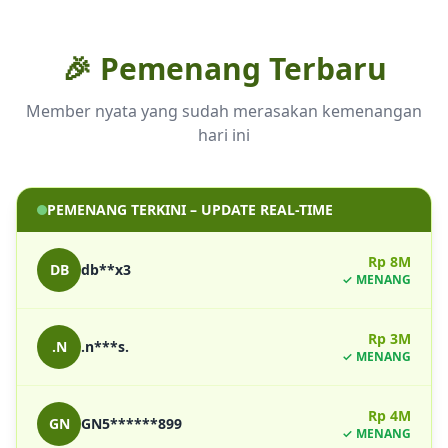
🎉 Pemenang
Terbaru
Member nyata yang sudah merasakan kemenangan
hari ini
PEMENANG TERKINI – UPDATE REAL-TIME
Rp 8M
DB
db**x3
✓ MENANG
Rp 3M
.N
.n***s.
✓ MENANG
Rp 4M
GN
GN5******899
✓ MENANG