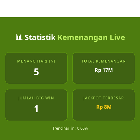
📊 Statistik
Kemenangan Live
MENANG HARI INI
TOTAL KEMENANGAN
5
Rp 17M
JUMLAH BIG WIN
JACKPOT TERBESAR
1
Rp 8M
Trend hari ini: 0.00%