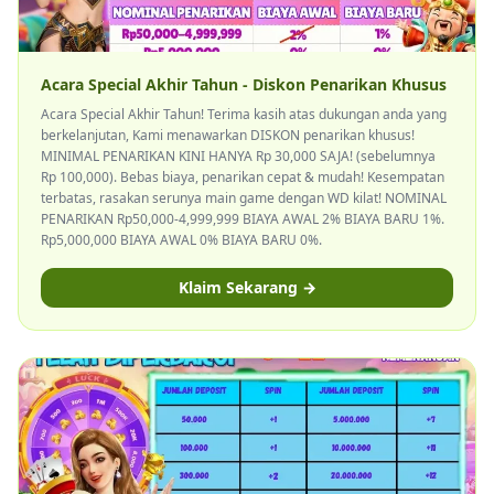
Acara Special Akhir Tahun - Diskon Penarikan Khusus
Acara Special Akhir Tahun! Terima kasih atas dukungan anda yang
berkelanjutan, Kami menawarkan DISKON penarikan khusus!
MINIMAL PENARIKAN KINI HANYA Rp 30,000 SAJA! (sebelumnya
Rp 100,000). Bebas biaya, penarikan cepat & mudah! Kesempatan
terbatas, rasakan serunya main game dengan WD kilat! NOMINAL
PENARIKAN Rp50,000-4,999,999 BIAYA AWAL 2% BIAYA BARU 1%.
Rp5,000,000 BIAYA AWAL 0% BIAYA BARU 0%.
Klaim Sekarang →