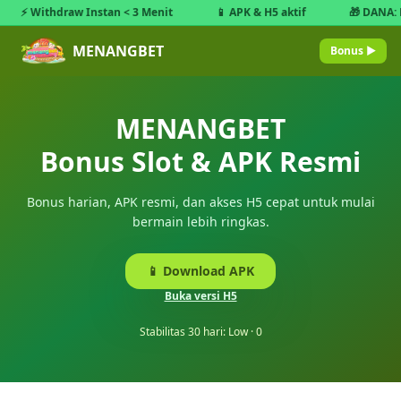
Withdraw Instan < 3 Menit
📱 APK & H5 aktif
🎁
DANA
: Bonus
MENANGBET
Bonus ▶
MENANGBET
Bonus Slot & APK Resmi
Bonus harian, APK resmi, dan akses H5 cepat untuk mulai
bermain lebih ringkas.
📱 Download APK
Buka versi H5
Stabilitas 30 hari: Low · 0