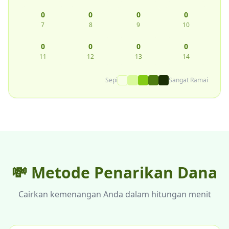
0
0
0
0
7
8
9
10
0
0
0
0
11
12
13
14
Sepi
Sangat Ramai
💸 Metode
Penarikan Dana
Cairkan kemenangan Anda dalam hitungan menit