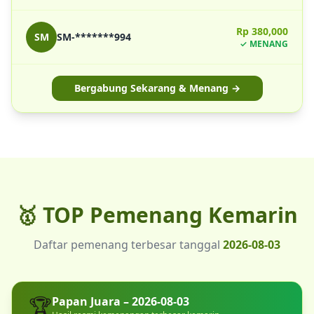
Rp 380,000
SM
SM-*******994
✓ MENANG
Bergabung Sekarang & Menang →
🥇 TOP Pemenang
Kemarin
Daftar pemenang terbesar tanggal
2026-08-03
🏆
Papan Juara – 2026-08-03