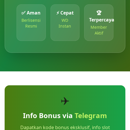
✅ Aman
⚡ Cepat
🏆
Terpercaya
Berlisensi
WD
Resmi
Instan
Member
Aktif
✈️
Info Bonus via
Telegram
Dapatkan kode bonus eksklusif, info slot