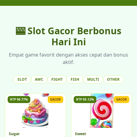
🎰 Slot
Gacor
Berbonus
Hari Ini
Empat game favorit dengan akses cepat dan bonus
aktif.
SLOT
AWC
FIGHT
FISH
MULTI
OTHER
RTP 96.77%
GACOR
RTP 95.12%
GACOR
Sugar
Sweet