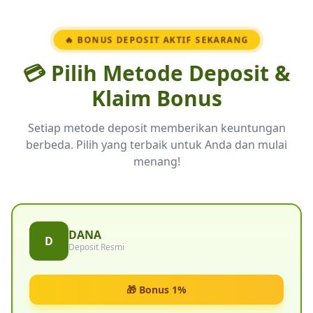
🔥 BONUS DEPOSIT AKTIF SEKARANG
💳 Pilih Metode
Deposit
&
Klaim Bonus
Setiap metode deposit memberikan keuntungan
berbeda. Pilih yang terbaik untuk Anda dan mulai
menang!
DANA
D
Deposit Resmi
🎁 Bonus 1%