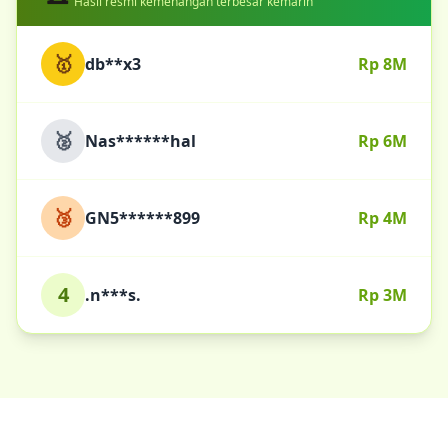
Hasil resmi kemenangan terbesar kemarin
🥇
db**x3
Rp 8M
🥈
Nas******hal
Rp 6M
🥉
GN5******899
Rp 4M
4
.n***s.
Rp 3M