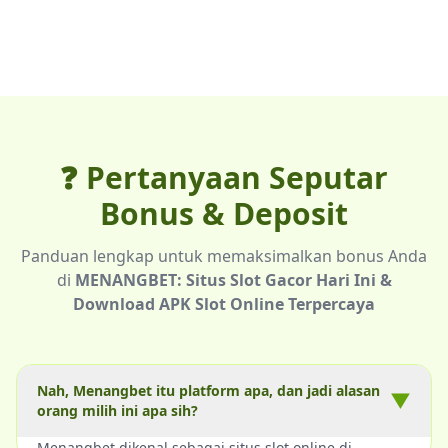
❓ Pertanyaan Seputar
Bonus & Deposit
Panduan lengkap untuk memaksimalkan bonus Anda
di
MENANGBET: Situs Slot Gacor Hari Ini &
Download APK Slot Online Terpercaya
Nah, Menangbet itu platform apa, dan jadi alasan
▼
orang milih ini apa sih?
Menangbet dikenal sebagai situs slot online di